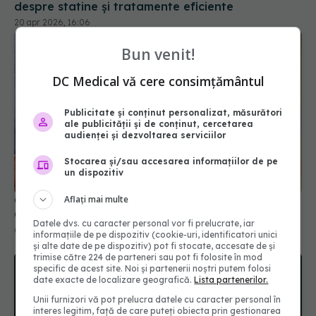
Bun venit!
DC Medical vă cere consimțământul
Publicitate și conținut personalizat, măsurători
ale publicității și de conținut, cercetarea
audienței și dezvoltarea serviciilor
Cele 4 semne care anunță o urgență cardiacă.
Când trebuie să suni imediat la 112
Stocarea și/sau accesarea informațiilor de pe
08 apr 2026, 21:01
un dispozitiv
Aflați mai multe
Datele dvs. cu caracter personal vor fi prelucrate, iar
informațiile de pe dispozitiv (cookie-uri, identificatori unici
și alte date de pe dispozitiv) pot fi stocate, accesate de și
trimise către 224 de parteneri sau pot fi folosite în mod
specific de acest site. Noi și partenerii noștri putem folosi
date exacte de localizare geografică.
Lista partenerilor.
Unii furnizori vă pot prelucra datele cu caracter personal în
interes legitim, față de care puteți obiecta prin gestionarea