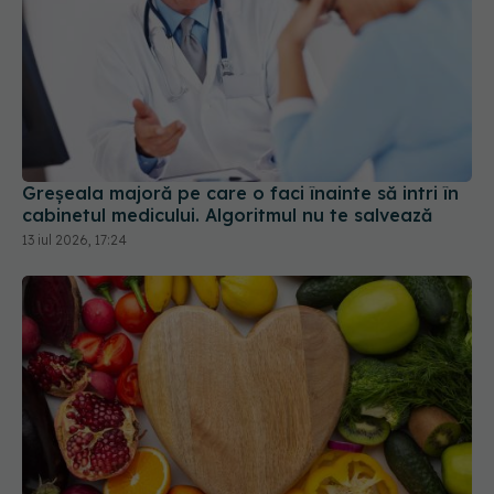
Greșeala majoră pe care o faci înainte să intri în
cabinetul medicului. Algoritmul nu te salvează
13 iul 2026, 17:24
Nu toate fructele și legumele sunt la fel de bune
pentru inimă. Iată care pot reduce riscul de boli
cardiovasculare