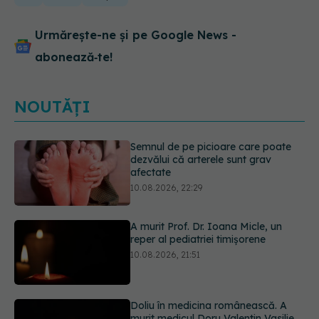
Urmărește-ne și pe Google News -
abonează‑te!
NOUTĂȚI
A murit Prof. Dr. Ioana Micle, un
reper al pediatriei timișorene
10.08.2026, 21:51
Doliu în medicina românească. A
murit medicul Doru Valentin Vasilie,
după aproape 40 de ani dedicați
copiilor
10.08.2026, 21:30