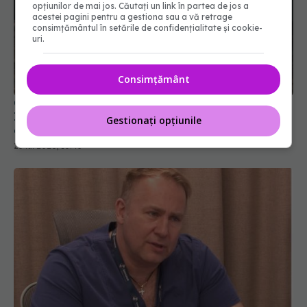
opțiunilor de mai jos. Căutați un link în partea de jos a
acestei pagini pentru a gestiona sau a vă retrage
consimțământul în setările de confidențialitate și cookie-
uri.
Ce legătură are carnea roșie cu fibrilația atrială?
Intestinul și inima, o conexiune care surprinde
cercetătorii
Consimțământ
25 iul 2026, 10:43
Gestionați opțiunile
Chirurgia cardiovasculară. Prof. dr.
EXCLUSIV
Victor Costache (SANADOR), la DC Medical și DC
News