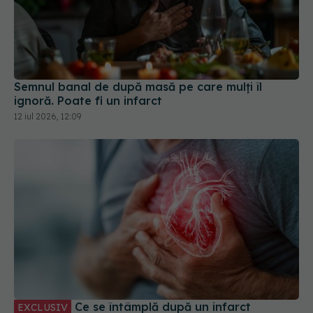
Semnul banal de după masă pe care mulți îl
ignoră. Poate fi un infarct
12 iul 2026, 12:09
Ce se întâmplă după un infarct
EXCLUSIV
miocardic. Dr. Monica Trofin Bănescu (SANADOR):
Monitorizare continuă
03 apr 2026, 12:15