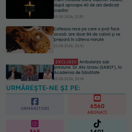
Cafeaua rece pe care o poți face
acasă: are doar 84 de calorii și se
prepară în câteva minute
10.08.2026, 20:51
EXCLUSIV
Ambulanța sub
presiune. Dr. Alis Grasu (SABIF), la
Academia de Sănătate
10.08.2026, 20:19
URMĂREȘTE-NE ȘI PE:
Semnul de pe picioare care poate
dezvălui că arterele sunt grav
afectate
6560
10.08.2026, 22:29
URMĂRITORI
ABONAȚI
365
1401
URMĂRITORI
URMĂRITORI
ARTICOLE SIMILARE