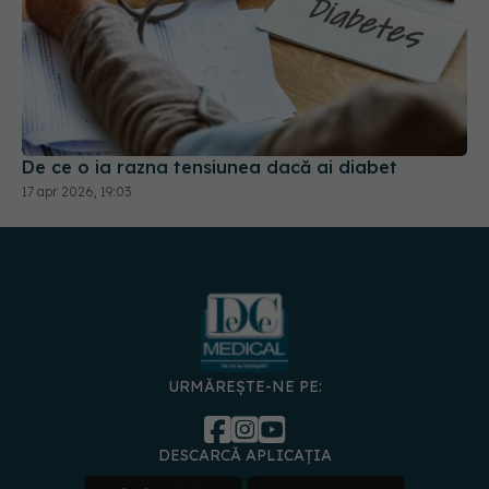
De ce o ia razna tensiunea dacă ai diabet
17 apr 2026, 19:03
URMĂREȘTE-NE PE:
DESCARCĂ APLICAȚIA
spre
Medici și
Politica de
Politica
Gestionați
Contact
Declarați