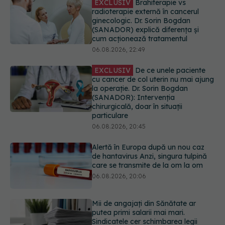
EXCLUSIV
De ce unele paciente
cu cancer de col uterin nu mai ajung
la operație. Dr. Sorin Bogdan
(SANADOR): Intervenția
chirurgicală, doar în situații
particulare
06.08.2026, 20:45
Alertă în Europa după un nou caz
de hantavirus Anzi, singura tulpină
care se transmite de la om la om
06.08.2026, 20:06
Mii de angajați din Sănătate ar
putea primi salarii mai mari.
Sindicatele cer schimbarea legii
06.08.2026, 19:26
EXCLUSIV
Cancerele ginecologice
care pot fi tratate fără operație. Dr.
Sorin Bogdan (SANADOR): Chirurgia
este indicată doar punctual, pentru