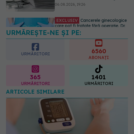
anumite categorii de paciente
06.08.2026, 19:05
URMĂREȘTE-NE ȘI PE:
EXCLUSIV
Brahiterapie vs
radioterapie externă în cancerul
ginecologic. Dr. Sorin Bogdan
6560
(SANADOR) explică diferența și
URMĂRITORI
cum acționează tratamentul
ABONAȚI
06.08.2026, 22:49
365
1401
URMĂRITORI
URMĂRITORI
ARTICOLE SIMILARE