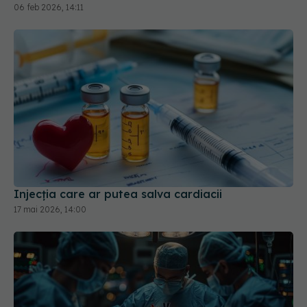
stenoză aortică
06 feb 2026, 14:11
Injecția care ar putea salva cardiacii
17 mai 2026, 14:00