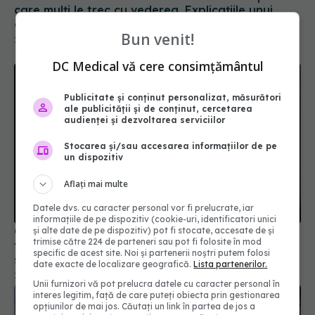
care mulți le trec cu vederea. Explicațiile unui
cardiolog
Bun venit!
14 iul 2026, 16:51
DC Medical vă cere consimțământul
Publicitate și conținut personalizat, măsurători
ale publicității și de conținut, cercetarea
audienței și dezvoltarea serviciilor
Stocarea și/sau accesarea informațiilor de pe
un dispozitiv
Aflați mai multe
Datele dvs. cu caracter personal vor fi prelucrate, iar
informațiile de pe dispozitiv (cookie-uri, identificatori unici
Greșeala pe care o fac mulți când le crește
și alte date de pe dispozitiv) pot fi stocate, accesate de și
trimise către 224 de parteneri sau pot fi folosite în mod
tensiunea. Un cardiolog explică de ce Captoprilul
specific de acest site. Noi și partenerii noștri putem folosi
sub limbă nu este recomandat
date exacte de localizare geografică.
Lista partenerilor.
28 iul 2026, 15:54
Unii furnizori vă pot prelucra datele cu caracter personal în
interes legitim, față de care puteți obiecta prin gestionarea
opțiunilor de mai jos. Căutați un link în partea de jos a