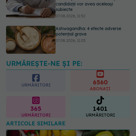
Ashwagandha: 4 efecte adverse
potențial grave
07.08.2026, 11:03
Ți-ai mărit buzele? Cele 4 greșeli
care pot strica rezultatul după
injectarea cu acid hialuronic
07.08.2026, 13:54
URMĂREȘTE-NE ȘI PE:
6560
URMĂRITORI
ABONAȚI
365
1401
URMĂRITORI
URMĂRITORI
ARTICOLE SIMILARE