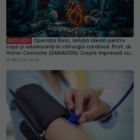
Operația Ross, soluția ideală pentru
EXCLUSIV
copii și adolescenți în chirurgia cardiacă. Prof. dr.
Victor Costache (SANADOR): Crește împreună cu
ei
07 feb 2026, 16:43