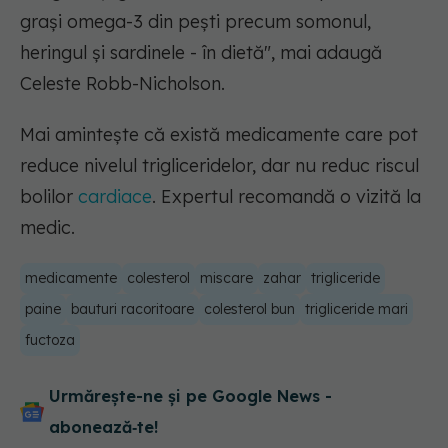
grași omega-3 din pești precum somonul,
heringul și sardinele - în dietă"
, mai adaugă
Celeste Robb-Nicholson.
Mai amintește că există medicamente care pot
reduce nivelul trigliceridelor, dar nu reduc riscul
bolilor
cardiace
. Expertul recomandă o vizită la
medic.
medicamente
colesterol
miscare
zahar
trigliceride
paine
bauturi racoritoare
colesterol bun
trigliceride mari
fuctoza
Urmărește-ne și pe Google News -
abonează‑te!