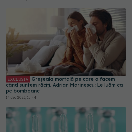
Greșeala mortală pe care o facem
EXCLUSIV
când suntem răciți. Adrian Marinescu: Le luăm ca
pe bomboane
14 dec 2023, 15:44