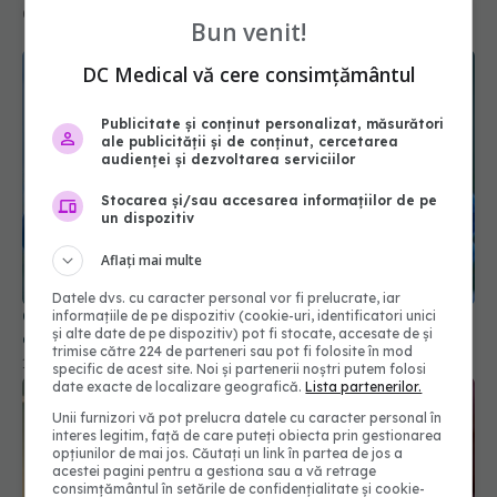
Bun venit!
DC Medical vă cere consimțământul
Publicitate și conținut personalizat, măsurători
ale publicității și de conținut, cercetarea
audienței și dezvoltarea serviciilor
Stocarea și/sau accesarea informațiilor de pe
un dispozitiv
Ce au găsit cercetătorii în sângele pacienților
după COVID. Ce se întâmplă cu fierul din sânge
Aflați mai multe
11 mar 2026, 12:46
Datele dvs. cu caracter personal vor fi prelucrate, iar
informațiile de pe dispozitiv (cookie-uri, identificatori unici
și alte date de pe dispozitiv) pot fi stocate, accesate de și
trimise către 224 de parteneri sau pot fi folosite în mod
specific de acest site. Noi și partenerii noștri putem folosi
date exacte de localizare geografică.
Lista partenerilor.
Unii furnizori vă pot prelucra datele cu caracter personal în
interes legitim, față de care puteți obiecta prin gestionarea
opțiunilor de mai jos. Căutați un link în partea de jos a
acestei pagini pentru a gestiona sau a vă retrage
consimțământul în setările de confidențialitate și cookie-