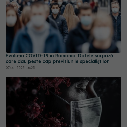
Evoluția COVID-19 în România. Datele surpriză
care dau peste cap previziunile specialiștilor
07 oct 2025, 16:23
Ceața cerebrală din Long COVID, descifrată. De
ce milioane de oameni au pierderi de memorie