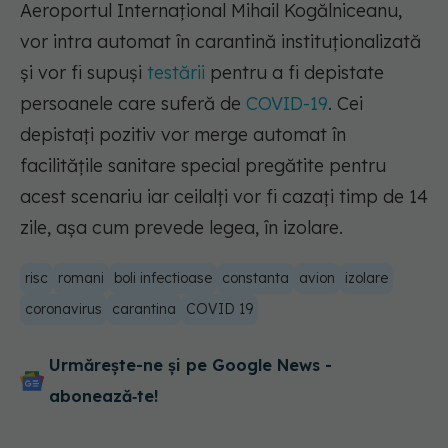
Aeroportul Internaţional Mihail Kogălniceanu,
vor intra automat în carantină instituţionalizată
şi vor fi supuşi
testării
pentru a fi depistate
persoanele care suferă de
COVID-19
. Cei
depistaţi pozitiv vor merge automat în
facilităţile sanitare special pregătite pentru
acest scenariu iar ceilalţi vor fi cazaţi timp de 14
zile, aşa cum prevede legea, în izolare.
risc
romani
boli infectioase
constanta
avion
izolare
coronavirus
carantina
COVID 19
Urmărește-ne și pe Google News -
abonează‑te!