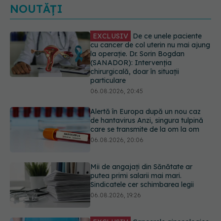
NOUTĂȚI
Alertă în Europa după un nou caz
de hantavirus Anzi, singura tulpină
care se transmite de la om la om
06.08.2026, 20:06
Mii de angajați din Sănătate ar
putea primi salarii mai mari.
Sindicatele cer schimbarea legii
06.08.2026, 19:26
EXCLUSIV
Cancerele ginecologice
care pot fi tratate fără operație. Dr.
Sorin Bogdan (SANADOR): Chirurgia
este indicată doar punctual, pentru
anumite categorii de paciente
06.08.2026, 19:05
Greșeala pe care milioane de femei