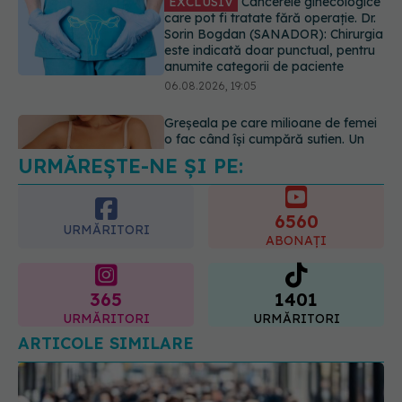
o fac când își cumpără sutien. Un
medic explică metoda corectă
06.08.2026, 18:08
URMĂREȘTE-NE ȘI PE:
EXCLUSIV
De ce unele paciente
cu cancer de col uterin nu mai ajung
la operație. Dr. Sorin Bogdan
6560
(SANADOR): Intervenția
URMĂRITORI
chirurgicală, doar în situații
ABONAȚI
particulare
06.08.2026, 20:45
365
1401
URMĂRITORI
URMĂRITORI
ARTICOLE SIMILARE