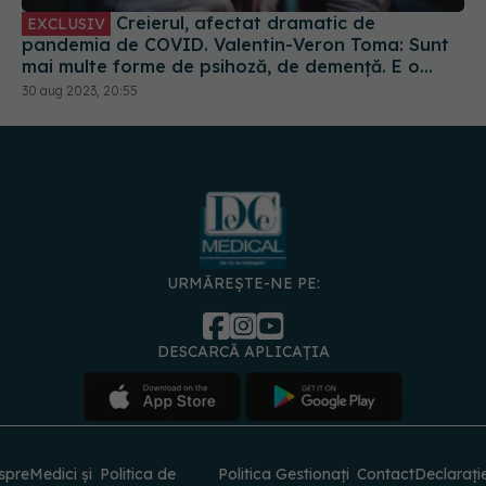
într-un ritm mai lent
URMĂREȘTE-NE PE:
DESCARCĂ APLICAȚIA
spre
Medici și
Politica de
Politica
Gestionați
Contact
Declarați
specialiști
confidențialitate
Cookies
preferințele
de
accesibili
© 2026 PRESS MEDIA ELECTRONIC S.R.L. Toate drepturile rezervate