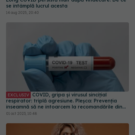
COVID, gripa și virusul sincițial
EXCLUSIV
respirator: triplă agresiune. Pleșca: Prevenția
înseamnă să ne întoarcem la recomandările din
timpul pandemiei!
01 oct 2023, 10:48