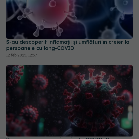
S-au descoperit inflamaţii și umflături în creier la
persoanele cu long-COVID
12 feb 2025, 12:57
De ce apar mereu noi variante COVID. Ce s-a
aflat despre boală
11 feb 2026, 15:04