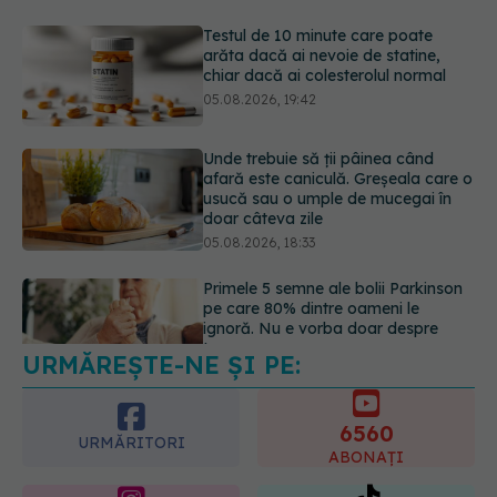
Unde trebuie să ții pâinea când
afară este caniculă. Greșeala care o
usucă sau o umple de mucegai în
doar câteva zile
05.08.2026, 18:33
Primele 5 semne ale bolii Parkinson
pe care 80% dintre oameni le
ignoră. Nu e vorba doar despre
tremor
05.08.2026, 17:31
URMĂREȘTE-NE ȘI PE:
Gabriela Cristea, manifest pentru
respect și acceptare: Corpul
fiecăruia spune o poveste
6560
05.08.2026, 21:23
URMĂRITORI
ABONAȚI
365
1401
URMĂRITORI
URMĂRITORI