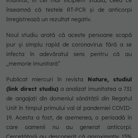
imunitar, în cel mai incipient stadiu, ceea ce
înseamnă că testele RT-PCR și de anticorpi
înregistrează un rezultat negativ.
Noul studiu arată că aceste persoane scapă
pur și simplu rapid de coronavirus fără a se
infecta în adevăratul sens pentru că au
„memorie imunitară”
Publicat miercuri în revista
Nature, studiul
(link direct studiu)
a analizat imunitatea a 731
de angajați din domeniul sănătății din Regatul
Unit în timpul primului val al pandemiei COVID-
19. Acesta a fost, de asemenea, o perioadă în
care oamenii nu au generat anticorpi.
Cercetătorii au descoperit că aproximativ 15%