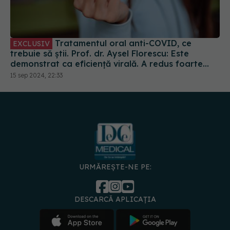
Tratamentul oral anti-COVID, ce
EXCLUSIV
trebuie să știi. Prof. dr. Aysel Florescu: Este
demonstrat ca eficiență virală. A redus foarte
mult riscul de spitalizare
15 sep 2024, 22:33
URMĂREȘTE-NE PE:
DESCARCĂ APLICAȚIA
spre
Medici și
Politica de
Politica
Gestionați
Contact
Declarați