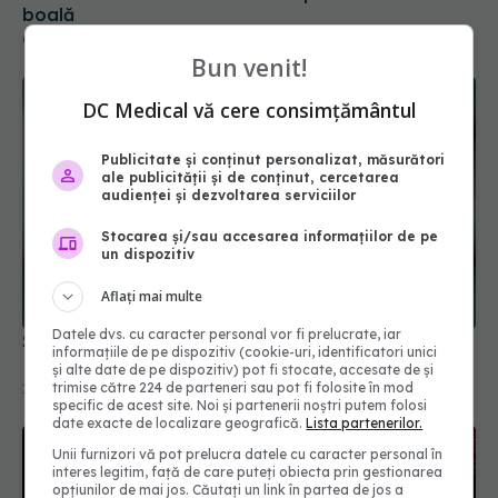
Bun venit!
DC Medical vă cere consimțământul
Publicitate și conținut personalizat, măsurători
ale publicității și de conținut, cercetarea
audienței și dezvoltarea serviciilor
Stocarea și/sau accesarea informațiilor de pe
un dispozitiv
Scădere semnificativă a cazurilor noi de COVID-
Aflați mai multe
19 în România
14 oct 2025, 14:20
Datele dvs. cu caracter personal vor fi prelucrate, iar
informațiile de pe dispozitiv (cookie-uri, identificatori unici
și alte date de pe dispozitiv) pot fi stocate, accesate de și
trimise către 224 de parteneri sau pot fi folosite în mod
specific de acest site. Noi și partenerii noștri putem folosi
date exacte de localizare geografică.
Lista partenerilor.
Unii furnizori vă pot prelucra datele cu caracter personal în
interes legitim, față de care puteți obiecta prin gestionarea
opțiunilor de mai jos. Căutați un link în partea de jos a