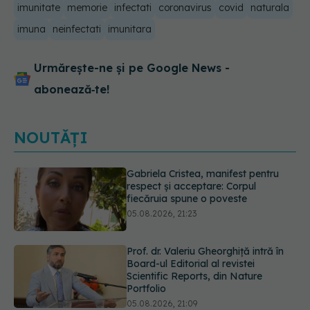
imunitate
memorie
infectati
coronavirus
covid
naturala
imuna
neinfectati
imunitara
Urmărește-ne și pe Google News -
abonează‑te!
NOUTĂȚI
Prof. dr. Valeriu Gheorghiță intră în
Board-ul Editorial al revistei
Scientific Reports, din Nature
Portfolio
05.08.2026, 21:09
Testul de 10 minute care poate
arăta dacă ai nevoie de statine,
chiar dacă ai colesterolul normal
05.08.2026, 19:42