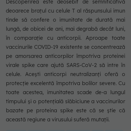
Descoperirea este deosebit de semnificativă
deoarece brațul cu celule T al răspunsului imun
tinde să confere o imunitate de durată mai
lungă, de obicei de ani, mai degrabă decât luni,
în comparație cu anticorpii. Aproape toate
vaccinurile COVID-19 existente se concentrează
pe amorsarea anticorpilor împotriva proteinei
virale spike care ajută SARS-CoV-2 să intre în
celule. Acești anticorpi neutralizanți oferă o
protecție excelentă împotriva bolilor severe. Cu
toate acestea, imunitatea scade de-a lungul
timpului și o potențială slăbiciune a vaccinurilor
bazate pe proteina spike este că se știe că
această regiune a virusului suferă mutații.