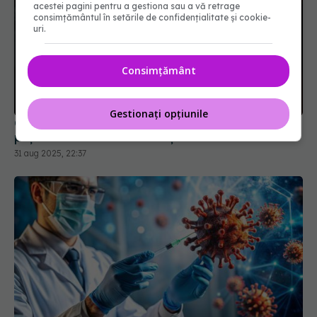
acestei pagini pentru a gestiona sau a vă retrage
consimțământul în setările de confidențialitate și cookie-
uri.
Consimțământ
COVID-19, în creștere. Jurma: Creștere de cel
puțin 300% a cazurilor noi și a deceselor
Gestionați opțiunile
31 aug 2025, 22:37
Remdesivir, tratamentul injectabil
EXCLUSIV