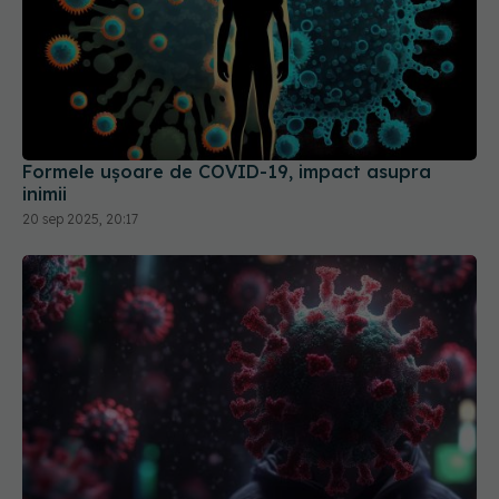
Formele ușoare de COVID-19, impact asupra
inimii
20 sep 2025, 20:17
De ce apar mereu noi variante COVID. Ce s-a
aflat despre boală
11 feb 2026, 15:04