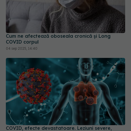
Cum ne afectează oboseala cronică și Long
COVID corpul
04 sep 2025, 14:40
COVID, efecte devastatoare. Leziuni severe,
silențioase cu efecte îngrijorătoare pe termen
lung
01 feb 2024, 16:46