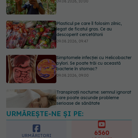
descoperit cercetătorii
09.08.2026, 09:47
Simptomele infecției cu Helicobacter
pylori. Se poate trăi cu această
bacterie în stomac?
09.08.2026, 09:00
Transpirații nocturne: semnul ignorat
care poate ascunde probleme
serioase de sănătate
08.08.2026, 20:00
URMĂREȘTE-NE ȘI PE:
Cum folosești uleiul esențial de
rozmarin pentru a opri căderea
părului
6560
09.08.2026, 11:00
URMĂRITORI
ABONAȚI