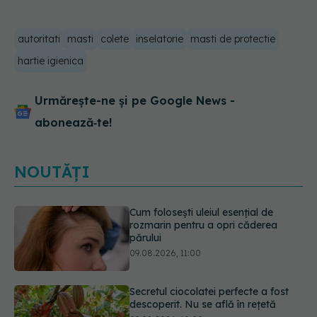
autoritati
masti
colete
inselatorie
masti de protectie
hartie igienica
Urmărește-ne și pe Google News -
abonează‑te!
NOUTĂȚI
Secretul ciocolatei perfecte a fost
descoperit. Nu se află în rețetă
09.08.2026, 10:00
Plasticul pe care îl folosim zilnic,
legat de ficatul gras. Ce au