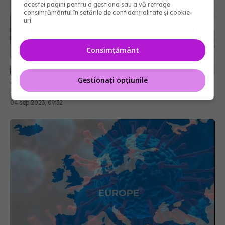
acestei pagini pentru a gestiona sau a vă retrage
consimțământul în setările de confidențialitate și cookie-
uri.
COVID, încă un efect negativ. Duce la
Consimțământ
hipertensiune arterială și boli cardiovasculare
04 sep 2023, 09:32
Gestionați opțiunile
Impactul COVID-19 asupra Europei. România și
Bulgaria, țările cu cea mai ridicată mortalitate