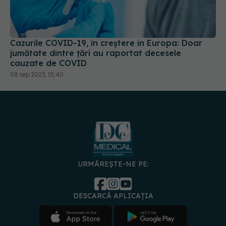
Cazurile COVID-19, în creștere în Europa: Doar
jumătate dintre țări au raportat decesele
cauzate de COVID
08 sep 2023, 15:40
URMĂREȘTE-NE PE:
DESCARCĂ APLICAȚIA
spre
Medici și
Politica de
Politica
Gestionați
Contact
Declarați