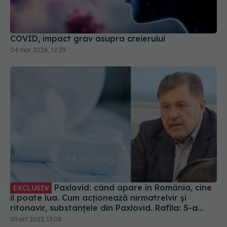
COVID, impact grav asupra creierului
04 mar 2026, 12:29
Paxlovid: când apare în România, cine
EXCLUSIV
îl poate lua. Cum acționează nirmatrelvir și
ritonavir, substanțele din Paxlovid. Rafila: S-a
semnat contractul. Va fi disponibil la
09 oct 2023, 13:08
recomandarea medicului