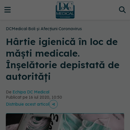
DCMedical
›
Boli și Afecțiuni
›
Coronavirus
Hârtie igienică în loc de
măști medicale.
Înșelătorie depistată de
autorități
De
Echipa DC Medical
Publicat pe 16 iul 2020, 10:50
Distribuie acest articol