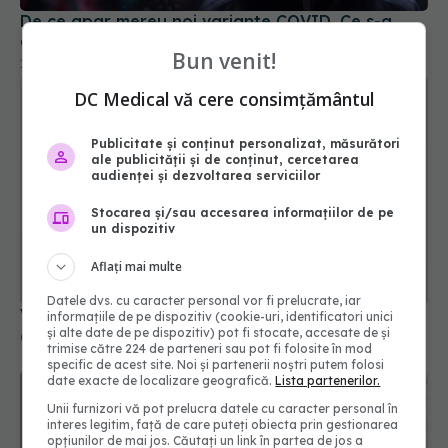
Bun venit!
DC Medical vă cere consimțământul
Publicitate și conținut personalizat, măsurători
ale publicității și de conținut, cercetarea
audienței și dezvoltarea serviciilor
Stocarea și/sau accesarea informațiilor de pe
un dispozitiv
Vaccinul COVID Moderna, testat cu placebo
Aflați mai multe
04 iun 2025, 12:35
Datele dvs. cu caracter personal vor fi prelucrate, iar
informațiile de pe dispozitiv (cookie-uri, identificatori unici
și alte date de pe dispozitiv) pot fi stocate, accesate de și
trimise către 224 de parteneri sau pot fi folosite în mod
specific de acest site. Noi și partenerii noștri putem folosi
date exacte de localizare geografică.
Lista partenerilor.
Unii furnizori vă pot prelucra datele cu caracter personal în
interes legitim, față de care puteți obiecta prin gestionarea
opțiunilor de mai jos. Căutați un link în partea de jos a