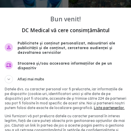
mpact pe termen lung
CIA afirmă că, cel mai p
Bun venit!
stemului imunitar.
"COVID-19 a apărut din
le sunt semnificative
laborator": O scurgere 
DC Medical vă cere consimțământul
Institutul de Virologie 
11:26
26 ian 2025, 16:30
Publicitate și conținut personalizat, măsurători ale
publicității și de conținut, cercetarea audienței și
dezvoltarea serviciilor
Stocarea și/sau accesarea informațiilor de pe un
dispozitiv
Aflați mai multe
Datele dvs. cu caracter personal vor fi prelucrate, iar informațiile de
pe dispozitiv (cookie-uri, identificatori unici și alte date de pe
dispozitiv) pot fi stocate, accesate de și trimise către 224 de parteneri
sau pot fi folosite în mod specific de acest site. Noi și partenerii noștri
putem folosi date exacte de localizare geografică.
Lista partenerilor.
Unii furnizori vă pot prelucra datele cu caracter personal în interes
legitim, față de care puteți obiecta prin gestionarea opțiunilor de mai
jos. Căutați un link în partea de jos a acestei pagini pentru a gestiona
ar mereu noi variante
Probleme pulmonare as
sau a vă retrage consimțământul în setările de confidențialitate și