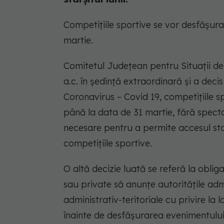
Competițiile sportive se vor desfășura
martie.
Comitetul Județean pentru Situații de
a.c. în ședință extraordinară și a deci
Coronavirus – Covid 19, competițiile 
până la data de 31 martie, fără specta
necesare pentru a permite accesul staf
competițiile sportive.
O altă decizie luată se referă la oblig
sau private să anunțe autoritățile admi
administrativ-teritoriale cu privire la 
înainte de desfășurarea evenimentului