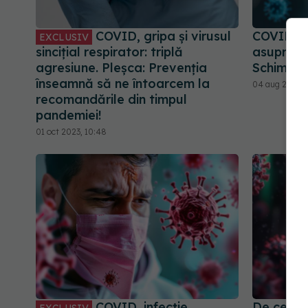
COVID, gripa și virusul
COVID, i
EXCLUSIV
sincițial respirator: triplă
asupra si
agresiune. Pleșca: Prevenția
Schimbări
înseamnă să ne întoarcem la
04 aug 2024, 
recomandările din timpul
pandemiei!
01 oct 2023, 10:48
COVID, infecție
De ce ap