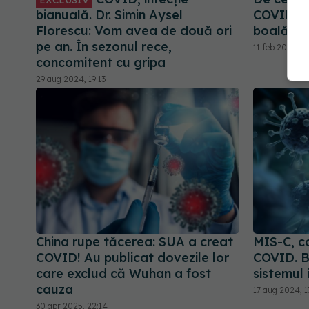
EXCLUSIV
bianuală. Dr. Simin Aysel
COVID. C
Florescu: Vom avea de două ori
boală
pe an. În sezonul rece,
11 feb 2026, 1
concomitent cu gripa
29 aug 2024, 19:13
China rupe tăcerea: SUA a creat
MIS-C, c
COVID! Au publicat dovezile lor
COVID. B
care exclud că Wuhan a fost
sistemul 
cauza
17 aug 2024, 1
30 apr 2025, 22:14