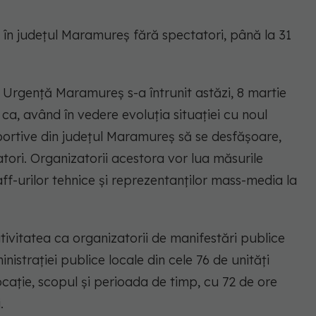
 în județul Maramureș fără spectatori, până la 31
 Urgență Maramureș s-a întrunit astăzi, 8 martie
s ca, având în vedere evoluția situației cu noul
sportive din județul Maramureș să se desfășoare,
tori. Organizatorii acestora vor lua măsurile
f-urilor tehnice și reprezentanților mass-media la
ativitatea ca organizatorii de manifestări publice
nistrației publice locale din cele 76 de unități
locație, scopul și perioada de timp, cu 72 de ore
.