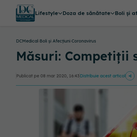
Lifestyle
Doza de sănătate
Boli și a
DCMedical
›
Boli și Afecțiuni
›
Coronavirus
Măsuri: Competiții 
Publicat pe 08 mar 2020, 16:43
Distribuie acest articol