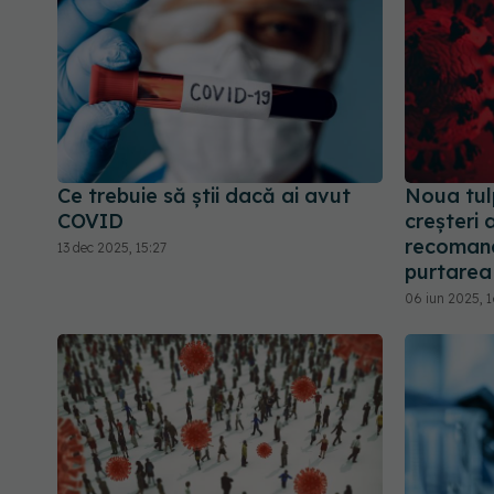
Ce trebuie să știi dacă ai avut
Noua tul
COVID
creșteri a
recomand
13 dec 2025, 15:27
purtarea
06 iun 2025, 