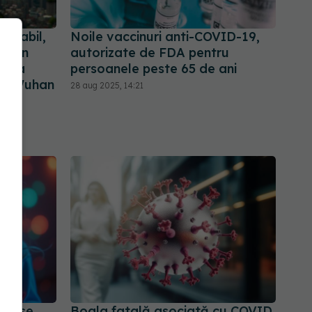
robabil,
Noile vaccinuri anti-COVID-19,
tr-un
autorizate de FDA pentru
de la
persoanele peste 65 de ani
din Wuhan
28 aug 2025, 14:21
cunse,
Boala fatală asociată cu COVID.