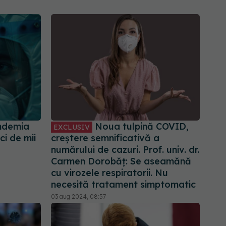
andemia
Noua tulpină COVID,
EXCLUSIV
i de mii
creștere semnificativă a
numărului de cazuri. Prof. univ. dr.
Carmen Dorobăț: Se aseamănă
cu virozele respiratorii. Nu
necesită tratament simptomatic
03 aug 2024, 08:57