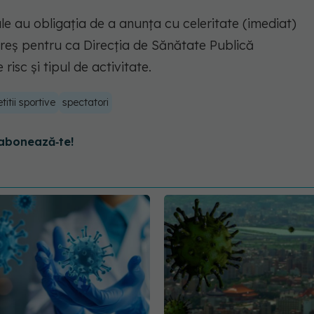
ale au obligația de a anunța cu celeritate (imediat)
reș pentru ca Direcția de Sănătate Publică
sc și tipul de activitate.
itii sportive
spectatori
abonează‑te!