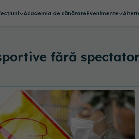
fecțiuni
Academia de sănătate
Evenimente
Alter
sportive fără spectato