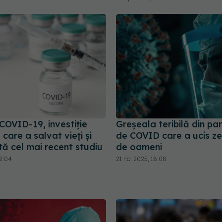
COVID-19, investiție
Greșeala teribilă din p
care a salvat vieți și
de COVID care a ucis zec
tă cel mai recent studiu
de oameni
12:04
21 noi 2025, 18:08