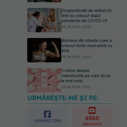
Diagnosticele de autism la
fete au crescut după
pandemia de COVID-19
08.08.2026, 15:00
Bacteria din intestin care a
crescut forța musculară cu
30%
08.08.2026, 14:00
5 mituri despre
menstruație pe care să nu
le mai crezi
08.08.2026, 13:00
URMĂREȘTE-NE ȘI PE:
Medicamentul folosit de
peste 60 de ani care
acționează într-un loc
neașteptat
6560
URMĂRITORI
08.08.2026, 16:00
ABONAȚI