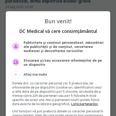
paradoxal, armă împotriva bolilor grave
24 aug 2025, 20:39
Bun venit!
DC Medical vă cere consimțământul
Publicitate și conținut personalizat, măsurători
ale publicității și de conținut, cercetarea
audienței și dezvoltarea serviciilor
Stocarea și/sau accesarea informațiilor de pe
un dispozitiv
Aflați mai multe
Datele dvs. cu caracter personal vor fi prelucrate, iar
informațiile de pe dispozitiv (cookie-uri, identificatori unici
și alte date de pe dispozitiv) pot fi stocate, accesate de și
trimise către 224 de parteneri sau pot fi folosite în mod
specific de acest site. Noi și partenerii noștri putem folosi
date exacte de localizare geografică.
Lista partenerilor.
Unii furnizori vă pot prelucra datele cu caracter personal în
interes legitim, față de care puteți obiecta prin gestionarea