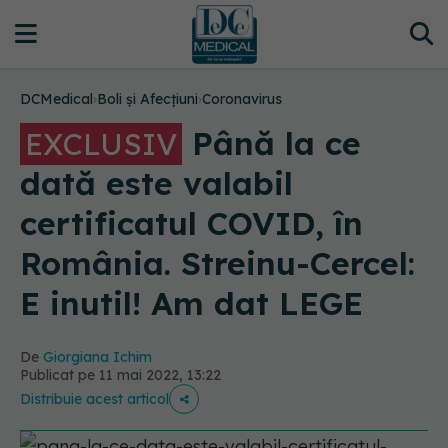
DCMedical
›
Boli și Afecțiuni
›
Coronavirus
Până la ce
EXCLUSIV
dată este valabil
certificatul COVID, în
România. Streinu-Cercel:
E inutil! Am dat LEGE
De
Giorgiana Ichim
Publicat pe 11 mai 2022, 13:22
Distribuie acest articol