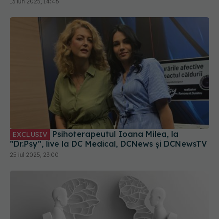
13 iun 2025, 14:46
Psihoterapeutul Ioana Milea, la
EXCLUSIV
”Dr.Psy”, live la DC Medical, DCNews și DCNewsTV
25 iul 2025, 23:00