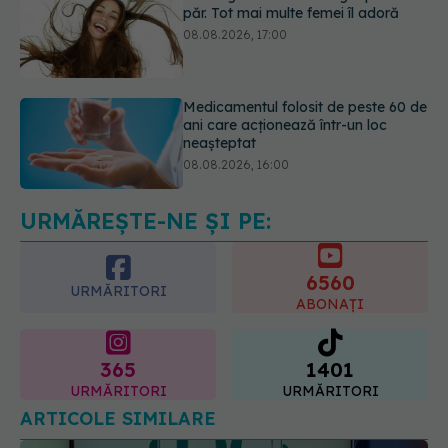
Medicamentul folosit de peste 60 de
ani care acționează într-un loc
neașteptat
08.08.2026, 16:00
Transpirații nocturne: semnul ignorat
care poate ascunde probleme
serioase de sănătate
08.08.2026, 20:00
URMĂREȘTE-NE ȘI PE:
6560
URMĂRITORI
ABONAȚI
365
1401
URMĂRITORI
URMĂRITORI
ARTICOLE SIMILARE