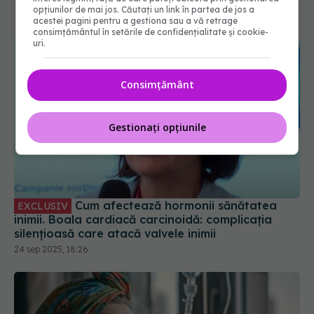
opțiunilor de mai jos. Căutați un link în partea de jos a
acestei pagini pentru a gestiona sau a vă retrage
consimțământul în setările de confidențialitate și cookie-
uri.
Consimțământ
Gestionați opțiunile
Cum afectează hormonii sănătatea
EXCLUSIV
inimii. Boala cardiacă carcinoidă: complicația
silențioasă care atacă valvele inimii
24 sep 2025, 18:26