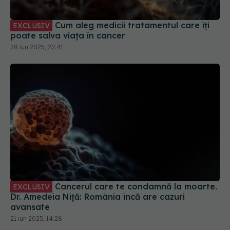
Cum aleg medicii tratamentul care îți
EXCLUSIV
poate salva viața în cancer
28 iun 2025, 22:41
Cancerul care te condamnă la moarte.
EXCLUSIV
Dr. Amedeia Niță: România încă are cazuri
avansate
21 iun 2025, 14:28