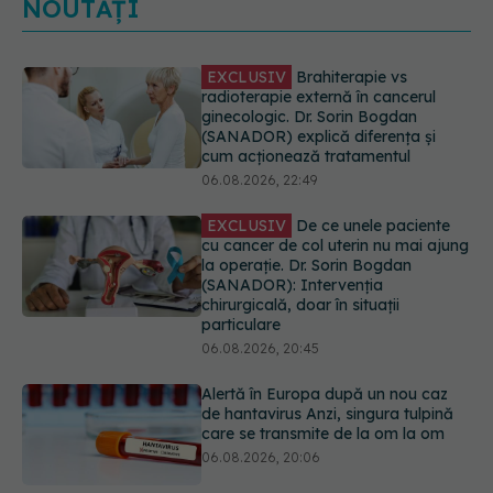
NOUTĂȚI
EXCLUSIV
De ce unele paciente
cu cancer de col uterin nu mai ajung
la operație. Dr. Sorin Bogdan
(SANADOR): Intervenția
chirurgicală, doar în situații
particulare
06.08.2026, 20:45
Alertă în Europa după un nou caz
de hantavirus Anzi, singura tulpină
care se transmite de la om la om
06.08.2026, 20:06
Mii de angajați din Sănătate ar
putea primi salarii mai mari.
Sindicatele cer schimbarea legii
06.08.2026, 19:26