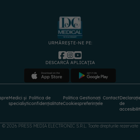
URMĂREȘTE-NE PE:
DESCARCĂ APLICAȚIA
spre
Medici și
Politica de
Politica
Gestionați
Contact
Declarați
specialiști
confidențialitate
Cookies
preferințele
de
accesibili
© 2026 PRESS MEDIA ELECTRONIC S.R.L. Toate drepturile rezervate