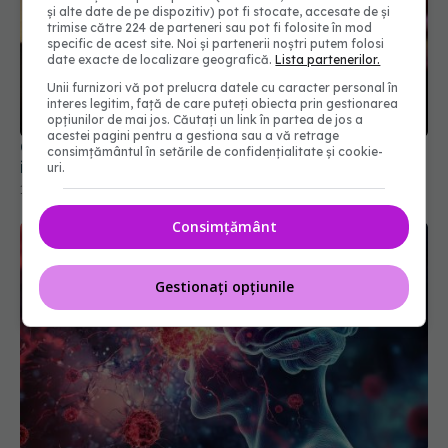
și alte date de pe dispozitiv) pot fi stocate, accesate de și
trimise către 224 de parteneri sau pot fi folosite în mod
specific de acest site. Noi și partenerii noștri putem folosi
date exacte de localizare geografică.
Lista partenerilor.
Unii furnizori vă pot prelucra datele cu caracter personal în
China spune că laboratorul din Wuhan nu a fost
interes legitim, față de care puteți obiecta prin gestionarea
implicat în crearea virusului COVID-19
opțiunilor de mai jos. Căutați un link în partea de jos a
acestei pagini pentru a gestiona sau a vă retrage
12 feb 2025, 11:25
consimțământul în setările de confidențialitate și cookie-
uri.
Consimțământ
Gestionați opțiunile
Creierul afectat de COVID-19. Trunchiul cerebral,
cheia simptomelor pe termen lung