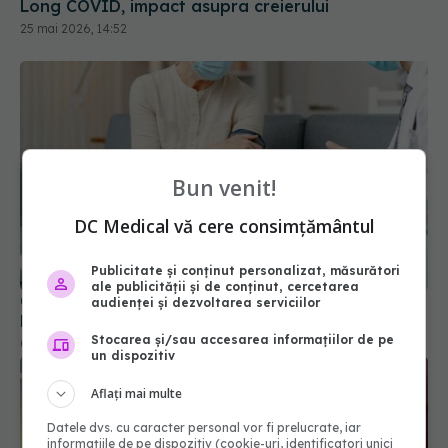
Bun venit!
DC Medical vă cere consimțământul
COVID, încă un efect negativ. Duce la
hipertensiune arterială și boli cardiovasculare
Publicitate și conținut personalizat, măsurători
ale publicității și de conținut, cercetarea
04 sep 2023, 09:32
audienței și dezvoltarea serviciilor
Stocarea și/sau accesarea informațiilor de pe
un dispozitiv
Aflați mai multe
Datele dvs. cu caracter personal vor fi prelucrate, iar
informațiile de pe dispozitiv (cookie-uri, identificatori unici