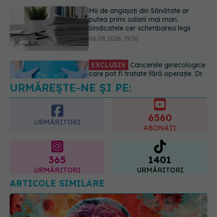
EXCLUSIV
Cancerele ginecologice
care pot fi tratate fără operație. Dr.
Sorin Bogdan (SANADOR): Chirurgia
este indicată doar punctual, pentru
anumite categorii de paciente
06.08.2026, 19:05
URMĂREȘTE-NE ȘI PE:
EXCLUSIV
Brahiterapie vs
radioterapie externă în cancerul
ginecologic. Dr. Sorin Bogdan
6560
(SANADOR) explică diferența și
URMĂRITORI
cum acționează tratamentul
ABONAȚI
06.08.2026, 22:49
365
1401
URMĂRITORI
URMĂRITORI
ARTICOLE SIMILARE