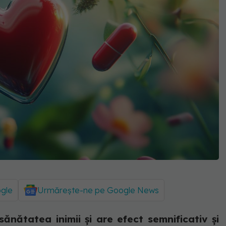
ogle
Urmărește-ne pe Google News
ănătatea inimii și are efect semnificativ și