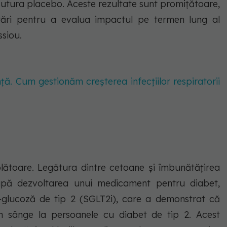
tura placebo. Aceste rezultate sunt promițătoare,
ări pentru a evalua impactul pe termen lung al
ssiou.
ță. Cum gestionăm creșterea infecțiilor respiratorii
ătoare. Legătura dintre cetoane și îmbunătățirea
după dezvoltarea unui medicament pentru diabet,
iu-glucoză de tip 2 (SGLT2i), care a demonstrat că
in sânge la persoanele cu diabet de tip 2. Acest