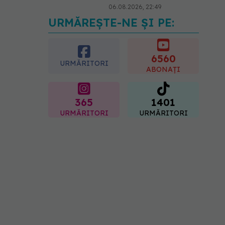
06.08.2026, 22:49
URMĂREȘTE-NE ȘI PE:
Ashwagandha: 4 efecte
adverse potențial grave
07.08.2026, 11:03
6560
URMĂRITORI
ABONAȚI
365
1401
URMĂRITORI
URMĂRITORI