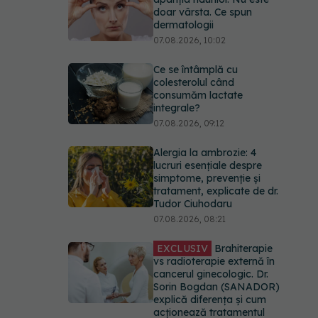
doar vârsta. Ce spun
dermatologii
07.08.2026, 10:02
Ce se întâmplă cu
colesterolul când
consumăm lactate
integrale?
07.08.2026, 09:12
Alergia la ambrozie: 4
lucruri esențiale despre
simptome, prevenție și
tratament, explicate de dr.
Tudor Ciuhodaru
07.08.2026, 08:21
EXCLUSIV
Brahiterapie
vs radioterapie externă în
cancerul ginecologic. Dr.
Sorin Bogdan (SANADOR)
explică diferența și cum
acționează tratamentul