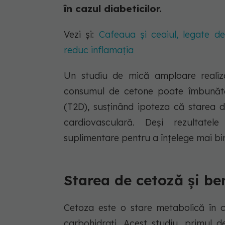
în cazul diabeticilor.
Vezi și:
Cafeaua și ceaiul, legate de
reduc inflamația
Un studiu de mică amploare realiz
consumul de cetone poate îmbunătăți
(T2D), susținând ipoteza că starea 
cardiovasculară. Deși rezultatel
suplimentare pentru a înțelege mai bi
Starea de cetoză și ben
Cetoza este o stare metabolică în c
carbohidrați. Acest studiu, primul d