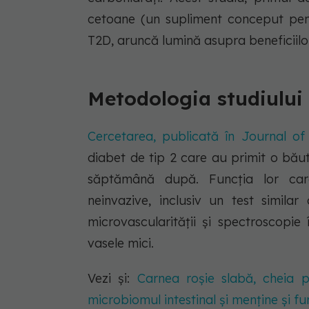
cetoane (un supliment conceput pent
T2D, aruncă lumină asupra beneficiilor
Metodologia studiului
Cercetarea, publicată în Journal of
diabet de tip 2 care au primit o bă
săptămână după. Funcția lor car
neinvazive, inclusiv un test simila
microvascularității și spectroscopie
vasele mici.
Vezi și:
Carnea roșie slabă, cheia p
microbiomul intestinal și menține și fu