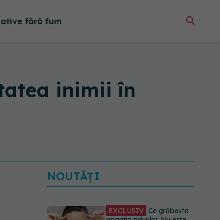
native fără fum
atea inimii în
NOUTĂȚI
EXCLUSIV
Ce grăbește
apariția ridurilor. Nu este