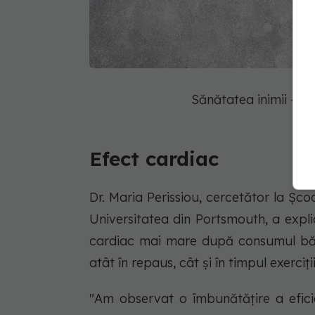
Sănătatea inimii - 
Efect cardiac
Dr. Maria Perissiou, cercetător la Școa
Universitatea din Portsmouth, a explic
cardiac mai mare după consumul băut
atât în repaus, cât și în timpul exerc
"Am observat o îmbunătățire a efici