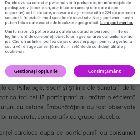
Datele dvs. cu caracter personal vor fi prelucrate, iar informațiile de
pe dispozitiv (cookie-uri, identificatori unici și alte date de pe
dispozitiv) pot fi stocate, accesate de și trimise către 224 de parteneri
sau pot fi folosite în mod specific de acest site. Noi și partenerii noștri
putem folosi date exacte de localizare geografică.
Lista partenerilor.
Unii furnizori vă pot prelucra datele cu caracter personal în interes
legitim, față de care puteți obiecta prin gestionarea opțiunilor de mai
jos. Căutați un link în partea de jos a acestei pagini pentru a gestiona
FOTO: Freepik@azerbaijan_stockers
sau a vă retrage consimțământul în setările de confidențialitate și
cookie-uri.
Gestionați opțiunile
Consimțământ
la de Psihologie, Sport și Științe ale Sănătății de la
at că toți cei 13 participanți au arătat o eficiență
urii cu cetone. Îmbunătățirile au fost observate
ițiilor moderate, comparativ cu grupul placebo.
enței cardiace după ce participanții au consumat