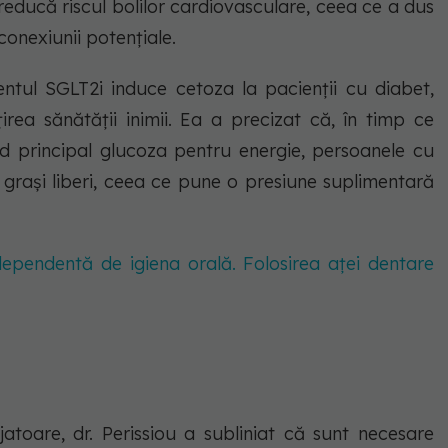
ducă riscul bolilor cardiovasculare, ceea ce a dus
conexiunii potențiale.
ntul SGLT2i induce cetoza la pacienții cu diabet,
ea sănătății inimii. Ea a precizat că, în timp ce
d principal glucoza pentru energie, persoanele cu
 grași liberi, ceea ce pune o presiune suplimentară
ependentă de igiena orală. Folosirea aței dentare
ajatoare, dr. Perissiou a subliniat că sunt necesare