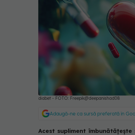
diabet - FOTO: Freepik@deepanishad08
Adaugă-ne ca sursă preferată în Go
Acest supliment îmbunătățește s