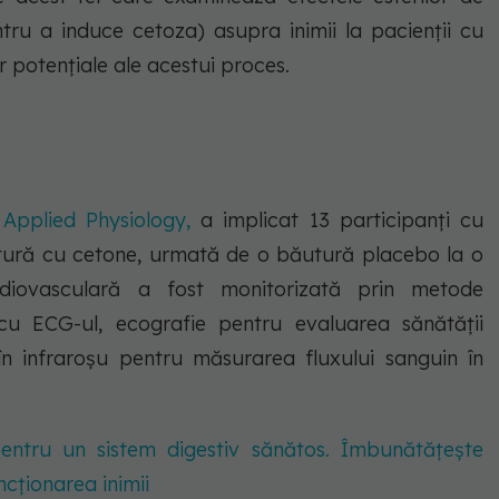
ru a induce cetoza) asupra inimii la pacienții cu
 potențiale ale acestui proces.
 Applied Physiology,
a implicat 13 participanți cu
utură cu cetone, urmată de o băutură placebo la o
diovasculară a fost monitorizată prin metode
r cu ECG-ul, ecografie pentru evaluarea sănătății
 în infraroșu pentru măsurarea fluxului sanguin în
entru un sistem digestiv sănătos. Îmbunătățește
ncționarea inimii