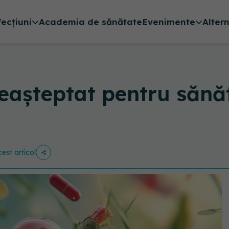
fecțiuni
Academia de sănătate
Evenimente
Alter
neașteptat pentru sănăt
cest articol