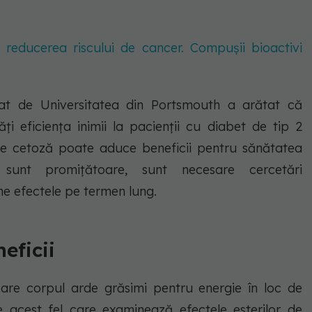
 reducerea riscului de cancer. Compușii bioactivi
at de Universitatea din Portsmouth a arătat că
 eficiența inimii la pacienții cu diabet de tip 2
de cetoză poate aduce beneficii pentru sănătatea
e sunt promițătoare, sunt necesare cercetări
ne efectele pe termen lung.
eficii
are corpul arde grăsimi pentru energie în loc de
e acest fel care examinează efectele esterilor de