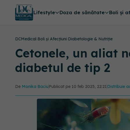
Lifestyle
Doza de sănătate
Boli și a
DCMedical
›
Boli și Afecțiuni
›
Diabetologie & Nutriție
Cetonele, un aliat 
diabetul de tip 2
De
Monika Baciu
Publicat pe 10 feb 2025, 22:21
Distribuie a