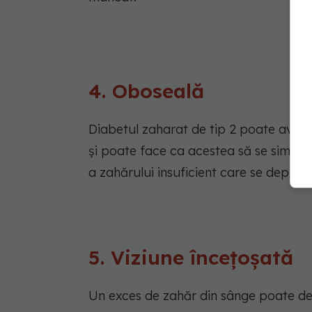
4. Oboseală
Diabetul zaharat de tip 2 poate avea 
și poate face ca acestea să se simtă
a zahărului insuficient care se deplase
5. Viziune încețoșată
Un exces de zahăr din sânge poate det