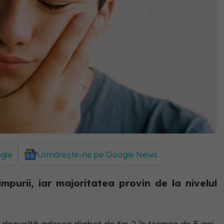
ogle
Urmărește-ne pe Google News
mpurii, iar majoritatea provin de la nivelul