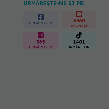
URMĂREȘTE-NE ȘI PE:
Gabriela Cristea, manifest
pentru respect și
acceptare: Corpul
fiecăruia spune o poveste
6560
URMĂRITORI
05.08.2026, 21:23
ABONAȚI
365
1401
URMĂRITORI
URMĂRITORI