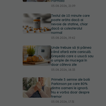
Portfolio
05.08.2026, 21:09
Testul de 10 minute care
poate arăta dacă ai
nevoie de statine, chiar
dacă ai colesterolul
normal
05.08.2026, 19:42
Unde trebuie să ții pâinea
când afară este caniculă.
Greșeala care o usucă sau
o umple de mucegai în
doar câteva zile
05.08.2026, 18:33
Primele 5 semne ale bolii
Parkinson pe care 80%
dintre oameni le ignoră.
Nu e vorba doar despre
tremor
05.08.2026, 17:31