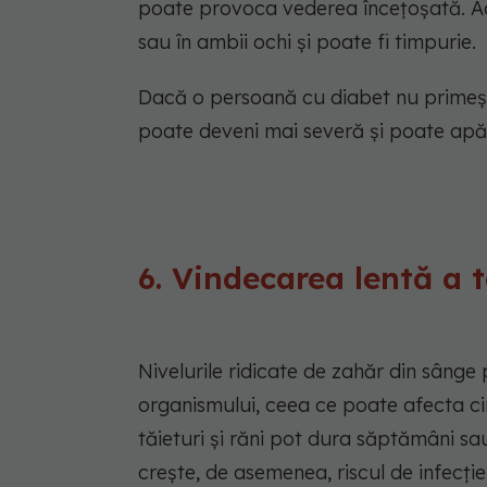
poate provoca vederea încețoșată. Ac
sau în ambii ochi și poate fi timpurie.
Dacă o persoană cu diabet nu primeșt
poate deveni mai severă și poate apă
6. Vindecarea lentă a tă
Nivelurile ridicate de zahăr din sânge 
organismului, ceea ce poate afecta cir
tăieturi și răni pot dura săptămâni sa
crește, de asemenea, riscul de infecție