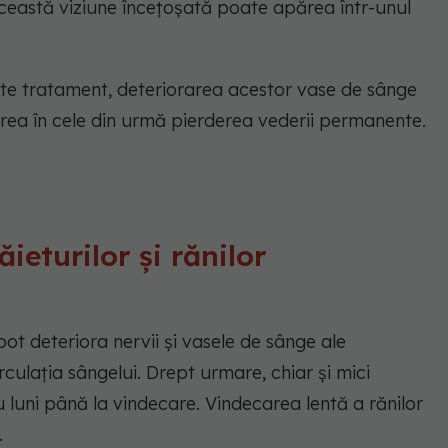
eastă viziune încețoșată poate apărea într-unul
e tratament, deteriorarea acestor vase de sânge
rea în cele din urmă pierderea vederii permanente.
ieturilor și rănilor
pot deteriora nervii și vasele de sânge ale
culația sângelui. Drept urmare, chiar și mici
u luni până la vindecare. Vindecarea lentă a rănilor
.