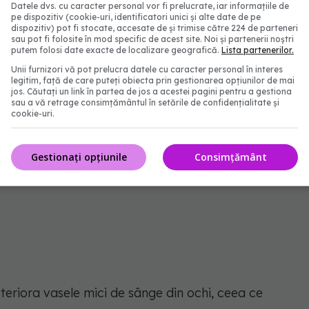
Datele dvs. cu caracter personal vor fi prelucrate, iar informațiile de
pe dispozitiv (cookie-uri, identificatori unici și alte date de pe
dispozitiv) pot fi stocate, accesate de și trimise către 224 de parteneri
sau pot fi folosite în mod specific de acest site. Noi și partenerii noștri
putem folosi date exacte de localizare geografică.
Lista partenerilor.
Unii furnizori vă pot prelucra datele cu caracter personal în interes
legitim, față de care puteți obiecta prin gestionarea opțiunilor de mai
jos. Căutați un link în partea de jos a acestei pagini pentru a gestiona
sau a vă retrage consimțământul în setările de confidențialitate și
cookie-uri.
impact asupra nivelului de energie al unei persoane
 foarte obosită. Această oboseală apare ca urmare
Gestionați opțiunile
Consimțământ
ază din fluxul sanguin în celulele corpului.
eriora vasele mici de sânge din ochi, ceea ce