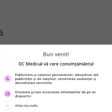
ă
Bun venit!
suficientă energie din alimentele pe care le
DC Medical vă cere consimțământul
le într-un simplu zahăr numit glucoză, pe care
Publicitate și conținut personalizat, măsurători ale
publicității și de conținut, cercetarea audienței și
bil. La persoanele cu diabet zaharat, nu se
dezvoltarea serviciilor
ucoză din fluxul sanguin în celulele corpului.
Stocarea și/sau accesarea informațiilor de pe un
dispozitiv
e tot timpul foame, indiferent de cât de recent au
Aflați mai multe