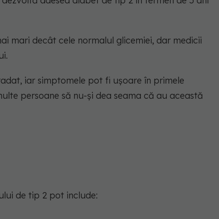
 dezvoltă adesea diabet de tip 2 în termen de 5 ani
i mari decât cele normalul glicemiei, dar medicii
i.
radat, iar simptomele pot fi ușoare în primele
 multe persoane să nu-și dea seama că au această
lui de tip 2 pot include: