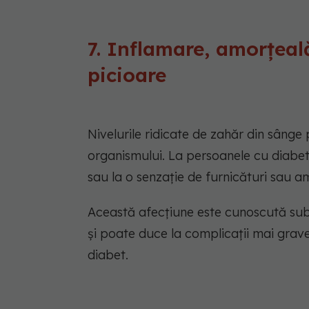
7. Inflamare, amorțeal
picioare
Nivelurile ridicate de zahăr din sânge 
organismului. La persoanele cu diabet
sau la o senzație de furnicături sau amo
Această afecțiune este cunoscută sub
și poate duce la complicații mai gra
diabet.