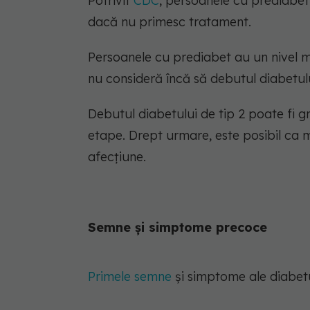
Potrivit
CDC
, persoanele cu prediabet
dacă nu primesc tratament.
Persoanele cu prediabet au un nivel ma
nu consideră încă să debutul diabetulu
Debutul diabetului de tip 2 poate fi g
etape. Drept urmare, este posibil ca
afecțiune.
Semne și simptome precoce
Primele semne
și simptome ale diabetu