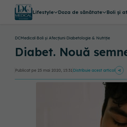
Lifestyle
Doza de sănătate
Boli și a
DCMedical
›
Boli și Afecțiuni
›
Diabetologie & Nutriție
Diabet. Nouă semne
Publicat pe 25 mai 2020, 15:31
Distribuie acest articol