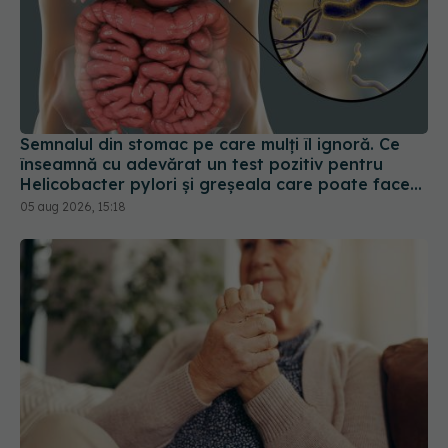
Semnalul din stomac pe care mulți îl ignoră. Ce
înseamnă cu adevărat un test pozitiv pentru
Helicobacter pylori și greșeala care poate face
tratamentul mult mai dificil
05 aug 2026, 15:18