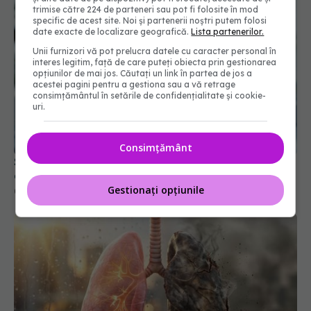
trimise către 224 de parteneri sau pot fi folosite în mod
specific de acest site. Noi și partenerii noștri putem folosi
date exacte de localizare geografică.
Lista partenerilor.
Unii furnizori vă pot prelucra datele cu caracter personal în
interes legitim, față de care puteți obiecta prin gestionarea
opțiunilor de mai jos. Căutați un link în partea de jos a
acestei pagini pentru a gestiona sau a vă retrage
consimțământul în setările de confidențialitate și cookie-
uri.
Semnul care poate indica un risc ascuns de
Consimțământ
diabet. Ce au descoperit cercetătorii
02 aug 2026, 15:41
Gestionați opțiunile