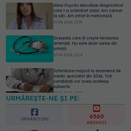
care i-a schimbat viața: Am cancer
la sân. Am intrat în metastază
07.08.2026, 12:39
Greșeala care îți crește tensiunea
arterială. Nu este doar sarea din
solniță
07.08.2026, 12:14
Schimbare majoră la examenul de
medic specialist din 2026. Toți
candidații vor avea aceleași
subiecte
07.08.2026, 11:52
URMĂREȘTE-NE ȘI PE:
Cât durează simptomele
menopauzei?
07.08.2026, 15:14
6560
URMĂRITORI
ABONAȚI