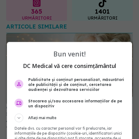
365
1401
URMĂRITORI
URMĂRITORI
ARTICOLE SIMILARE
Bun venit!
DC Medical vă cere consimțământul
Publicitate și conținut personalizat, măsurători
ale publicității și de conținut, cercetarea
audienței și dezvoltarea serviciilor
Ce se întâmplă în creierul tău după 50 de ani.
Stocarea și/sau accesarea informațiilor de pe
un dispozitiv
Schimbarea invizibilă care deschide drumul spre
Alzheimer
Aflați mai multe
04 aug 2026, 07:44
Datele dvs. cu caracter personal vor fi prelucrate, iar
informațiile de pe dispozitiv (cookie-uri, identificatori unici
și alte date de pe dispozitiv) pot fi stocate, accesate de și