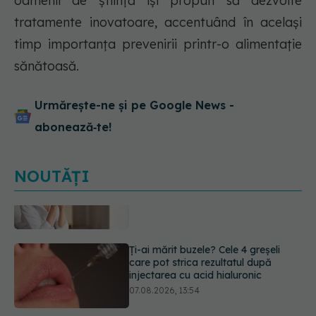
oamenii de știință își propun să dezvolte
tratamente inovatoare, accentuând în același
timp importanța prevenirii printr-o alimentație
sănătoasă.
Urmărește-ne și pe Google News -
abonează‑te!
NOUTĂȚI
Ți-ai mărit buzele? Cele 4 greșeli
care pot strica rezultatul după
injectarea cu acid hialuronic
07.08.2026, 13:54
Alina Pușcău dezvăluie diagnosticul