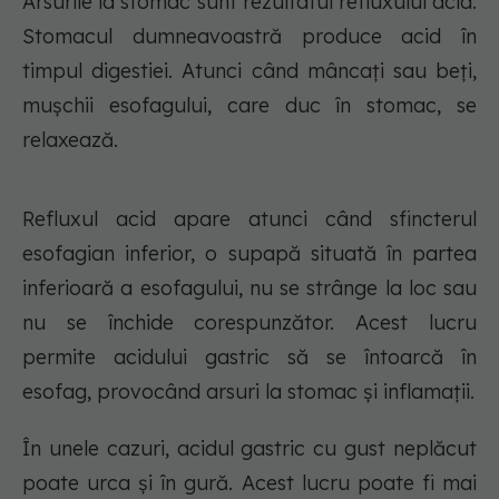
Arsurile la stomac sunt rezultatul refluxului acid.
Stomacul dumneavoastră produce acid în
timpul digestiei. Atunci când mâncați sau beți,
mușchii esofagului, care duc în stomac, se
relaxează.
Refluxul acid apare atunci când sfincterul
esofagian inferior, o supapă situată în partea
inferioară a esofagului, nu se strânge la loc sau
nu se închide corespunzător. Acest lucru
permite acidului gastric să se întoarcă în
esofag, provocând arsuri la stomac și inflamații.
În unele cazuri, acidul gastric cu gust neplăcut
poate urca și în gură. Acest lucru poate fi mai