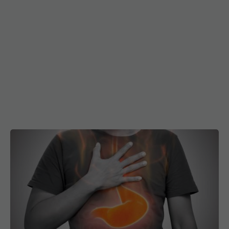
Ce se întâmplă dacă nu tratezi refluxul gastric