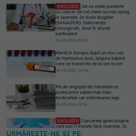
Alertă în Europa după un nou caz
de hantavirus Anzi, singura tulpină
care se transmite de la om la om
06.08.2026, 20:06
Mii de angajați din Sănătate ar
putea primi salarii mai mari.
Sindicatele cer schimbarea legii
06.08.2026, 19:26
EXCLUSIV
Cancerele ginecologice
care pot fi tratate fără operație. Dr.
Sorin Bogdan (SANADOR): Chirurgia
este indicată doar punctual, pentru
anumite categorii de paciente
06.08.2026, 19:05
URMĂREȘTE-NE ȘI PE:
EXCLUSIV
Brahiterapie vs
radioterapie externă în cancerul
ginecologic. Dr. Sorin Bogdan