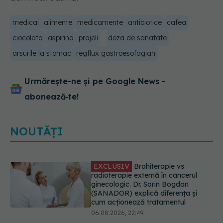
medical
alimente
medicamente
antibiotice
cafea
ciocolata
aspirina
prajeli
doza de sanatate
arsurile la stomac
regflux gastroesofagian
Urmărește-ne și pe Google News -
abonează‑te!
NOUTĂȚI
EXCLUSIV
De ce unele paciente
cu cancer de col uterin nu mai ajung
la operație. Dr. Sorin Bogdan
(SANADOR): Intervenția
chirurgicală, doar în situații
particulare
06.08.2026, 20:45