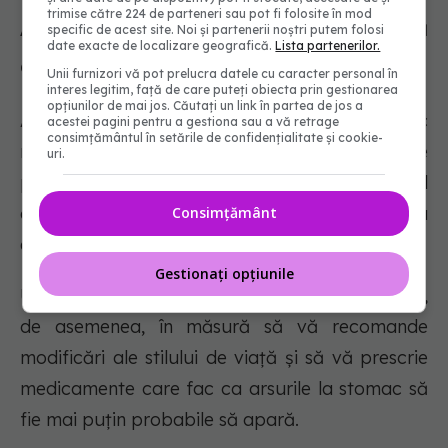
trimise către 224 de parteneri sau pot fi folosite în mod
Arsurile la stomac, când trebuie să
specific de acest site. Noi și partenerii noștri putem folosi
date exacte de localizare geografică.
Lista partenerilor.
contactați un medic
Unii furnizori vă pot prelucra datele cu caracter personal în
interes legitim, față de care puteți obiecta prin gestionarea
opțiunilor de mai jos. Căutați un link în partea de jos a
Anunțați un medic dacă aveți arsuri la stomac
acestei pagini pentru a gestiona sau a vă retrage
consimțământul în setările de confidențialitate și cookie-
mai mult de două ori pe săptămână. Este
uri.
posibil să aveți o afecțiune, cum ar fi sindromul
gastroesofagian, care se poate agrava dacă nu
Consimțământ
este tratată.
Gestionați opțiunile
Un profesionist din domeniul sănătății poate fi,
de asemenea, în măsură să vă recomande
modificări ale stilului de viață și să vă prescrie
medicamente care fac ca arsurile la stomac să
fie mai puțin probabile să apară.