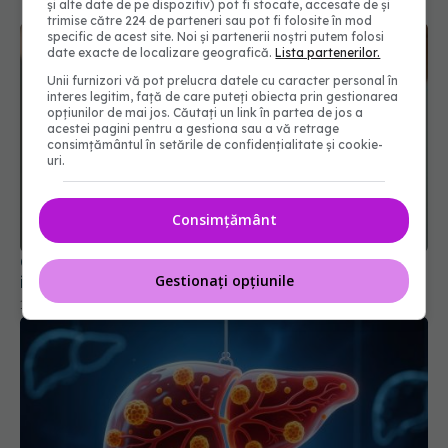
și alte date de pe dispozitiv) pot fi stocate, accesate de și
trimise către 224 de parteneri sau pot fi folosite în mod
specific de acest site. Noi și partenerii noștri putem folosi
date exacte de localizare geografică.
Lista partenerilor.
Unii furnizori vă pot prelucra datele cu caracter personal în
interes legitim, față de care puteți obiecta prin gestionarea
opțiunilor de mai jos. Căutați un link în partea de jos a
acestei pagini pentru a gestiona sau a vă retrage
consimțământul în setările de confidențialitate și cookie-
uri.
Ce trebuie să știi dacă ești balonat și ai gaze
Consimțământ
intestinale
11 mar 2026, 16:56
Gestionați opțiunile