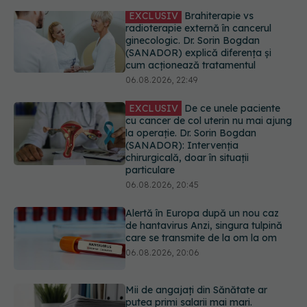
EXCLUSIV
De ce unele paciente
cu cancer de col uterin nu mai ajung
la operație. Dr. Sorin Bogdan
(SANADOR): Intervenția
chirurgicală, doar în situații
particulare
06.08.2026, 20:45
Alertă în Europa după un nou caz
de hantavirus Anzi, singura tulpină
care se transmite de la om la om
06.08.2026, 20:06
Mii de angajați din Sănătate ar
putea primi salarii mai mari.
Sindicatele cer schimbarea legii
06.08.2026, 19:26
EXCLUSIV
Cancerele ginecologice
care pot fi tratate fără operație. Dr.