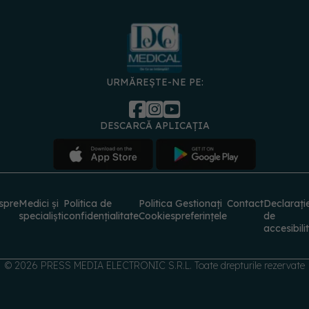
URMĂREȘTE-NE PE:
DESCARCĂ APLICAȚIA
spre
Medici și
Politica de
Politica
Gestionați
Contact
Declarați
specialiști
confidențialitate
Cookies
preferințele
de
accesibili
© 2026 PRESS MEDIA ELECTRONIC S.R.L. Toate drepturile rezervate