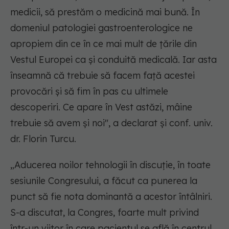
medicii, să prestăm o medicină mai bună. În
domeniul patologiei gastroenterologice ne
apropiem din ce în ce mai mult de țările din
Vestul Europei ca și conduită medicală. Iar asta
înseamnă că trebuie să facem față acestei
provocări și să fim în pas cu ultimele
descoperiri. Ce apare în Vest astăzi, mâine
trebuie să avem și noi
", a declarat și conf. univ.
dr. Florin Turcu.
„
Aducerea noilor tehnologii în discuție, în toate
sesiunile Congresului, a făcut ca punerea la
punct să fie nota dominantă a acestor întâlniri.
S-a discutat, la Congres, foarte mult privind
într-un viitor în care pacientul se află în centrul