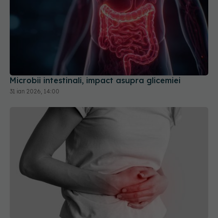
Microbii intestinali, impact asupra glicemiei
31 ian 2026, 14:00
Stadiile bolii Crohn și evoluția imprevizibilă a
inflamației intestinale: unde apare ileocolita, cea