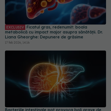
Ficatul gras, redenumit: boala
EXCLUSIV
metabolică cu impact major asupra sănătății. Dr.
Liana Gheorghe: Depunere de grăsime
17 feb 2026, 14:16
Bacteriile intestinale pot provoca boli grave de
ficat. Cercetătorii propun tratament inovator
08 noi 2025, 14:00