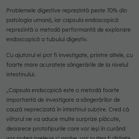
Problemele digestive reprezintă peste 70% din
patologia umană, iar capsula endoscopică
reprezintă o metodă performantă de explorare
endoscopică a tubului digestiv.
Cu ajutorul ei pot fi investigate, printre altele, cu
foarte mare acuratețe sângerările de la nivelul
intestinului.
„
Capsula endscopică este o metodă foarte
importantă de investigare a sângerărilor de
cauză neprecizată în intestinul subțire. Cred că
viitorul ne va aduce multe surprize plăcute,
deoarece prototipurile care vor ieși în curând
vor putea preleva și probe, vor putea fi dirijate