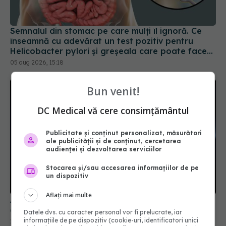
Semnalul din stomac pe care mulți îl ignoră. Ce
înseamnă cu adevărat un test pozitiv pentru
Helicobacter pylori și greșeala care poate face
tratamentul mult mai dificil
05 aug 2026, 15:18
Bun venit!
DC Medical vă cere consimțământul
Publicitate și conținut personalizat, măsurători
ale publicității și de conținut, cercetarea
audienței și dezvoltarea serviciilor
Stocarea și/sau accesarea informațiilor de pe
un dispozitiv
Alimentul care protejează colonul. Ce efect au
alimentele lactate asupra intestinului
Aflați mai multe
27 apr 2026, 08:35
Datele dvs. cu caracter personal vor fi prelucrate, iar
informațiile de pe dispozitiv (cookie-uri, identificatori unici