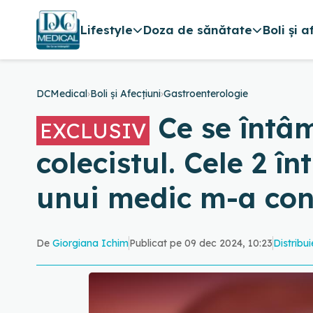
Lifestyle
Doza de sănătate
Boli și a
DCMedical
›
Boli și Afecțiuni
›
Gastroenterologie
Ce se întâm
EXCLUSIV
colecistul. Cele 2 
unui medic m-a conv
De
Giorgiana Ichim
Publicat pe 09 dec 2024, 10:23
Distribui