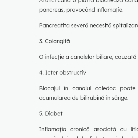
Atunci când o piatră blochează canal
pancreas, provocând inflamație.
Pancreatita severă necesită spitalizar
3. Colangită
O infecție a canalelor biliare, cauzată
4. Icter obstructiv
Blocajul în canalul coledoc poate 
acumularea de bilirubină în sânge.
5. Diabet
Inflamația cronică asociată cu liti