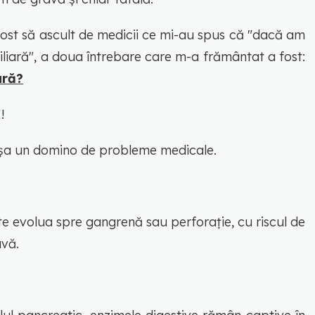
fost să ascult de medicii ce mi-au spus că "dacă am
biliară", a doua întrebare care m-a frământat a fost:
ară?
!
anșa un domino de probleme medicale.
ate evolua spre gangrenă sau perforație, cu riscul de
avă.