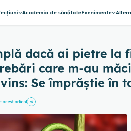
fecțiuni
Academia de sănătate
Evenimente
Alter
plă dacă ai pietre la f
întrebări care m-au măc
ins: Se împrăștie în t
e acest articol