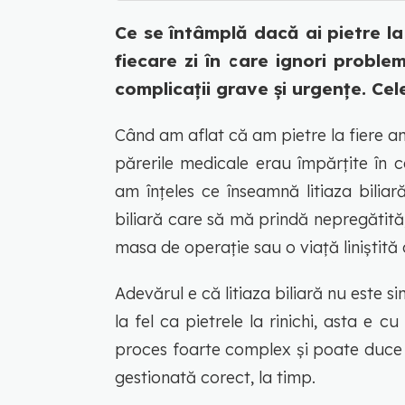
Ce se întâmplă dacă ai pietre la 
fiecare zi în care ignori prob
complicații grave și urgențe. Cele
Când am aflat că am pietre la fiere am
părerile medicale erau împărțite în 
am înțeles ce înseamnă litiaza biliar
biliară care să mă prindă nepregătit
masa de operație sau o viață liniștită 
Adevărul e că litiaza biliară nu este si
la fel ca pietrele la rinichi, asta e c
proces foarte complex și poate duce l
gestionată corect, la timp.