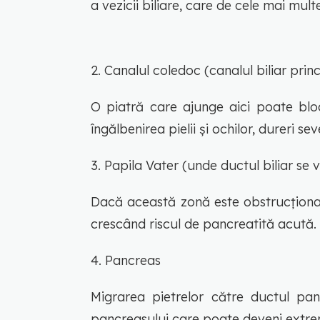
a vezicii biliare, care de cele mai mult
2. Canalul coledoc (canalul biliar princ
O piatră care ajunge aici poate bloca
îngălbenirea pielii și ochilor, dureri sev
3. Papila Vater (unde ductul biliar se
Dacă această zonă este obstrucționată
crescând riscul de pancreatită acută.
4. Pancreas
Migrarea pietrelor către ductul pa
pancreasului care poate deveni extrem