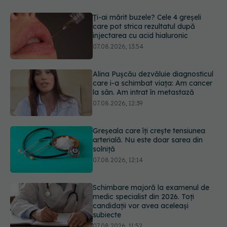
Alina Pușcău dezvăluie diagnosticul
care i-a schimbat viața: Am cancer
la sân. Am intrat în metastază
07.08.2026, 12:39
Greșeala care îți crește tensiunea
arterială. Nu este doar sarea din
solniță
07.08.2026, 12:14
Schimbare majoră la examenul de
medic specialist din 2026. Toți
candidații vor avea aceleași
subiecte
07.08.2026, 11:52
Ashwagandha: 4 efecte adverse
potențial grave
07.08.2026, 11:03