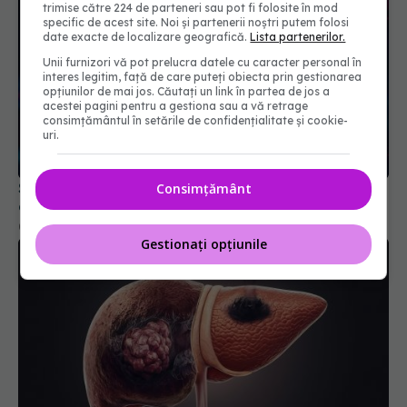
trimise către 224 de parteneri sau pot fi folosite în mod
specific de acest site. Noi și partenerii noștri putem folosi
date exacte de localizare geografică.
Lista partenerilor.
Unii furnizori vă pot prelucra datele cu caracter personal în
interes legitim, față de care puteți obiecta prin gestionarea
opțiunilor de mai jos. Căutați un link în partea de jos a
acestei pagini pentru a gestiona sau a vă retrage
consimțământul în setările de confidențialitate și cookie-
uri.
Substanța invizibilă care crește riscul de cancer
Consimțământ
de colon
07 mar 2026, 14:27
Gestionați opțiunile