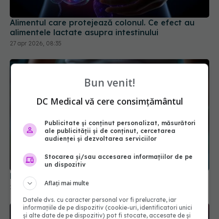
Alimentul care protejează colonul. Ce efect au
alimentele lactate asupra intestinului
27 apr 2026, 08:35
Bun venit!
DC Medical vă cere consimțământul
Publicitate și conținut personalizat, măsurători
ale publicității și de conținut, cercetarea
audienței și dezvoltarea serviciilor
Stocarea și/sau accesarea informațiilor de pe
un dispozitiv
Primul semn că intestinul tău este iritat
Aflați mai multe
28 dec 2025, 15:39
Datele dvs. cu caracter personal vor fi prelucrate, iar
informațiile de pe dispozitiv (cookie-uri, identificatori unici
și alte date de pe dispozitiv) pot fi stocate, accesate de și