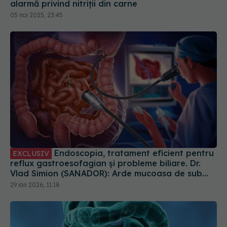
alarmă privind nitriții din carne
05 noi 2025, 23:45
Endoscopia, tratament eficient pentru
EXCLUSIV
reflux gastroesofagian și probleme biliare. Dr.
Vlad Simion (SANADOR): Arde mucoasa de sub
esofag
29 ian 2026, 11:18