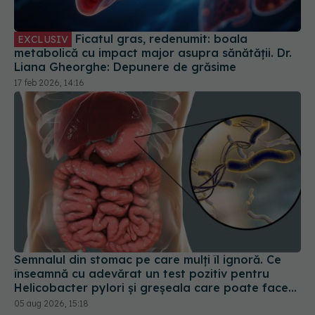
Ficatul gras, redenumit: boala
EXCLUSIV
metabolică cu impact major asupra sănătății. Dr.
Liana Gheorghe: Depunere de grăsime
17 feb 2026, 14:16
Semnalul din stomac pe care mulți îl ignoră. Ce
înseamnă cu adevărat un test pozitiv pentru
Helicobacter pylori și greșeala care poate face
tratamentul mult mai dificil
05 aug 2026, 15:18