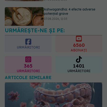
Ți-ai mărit buzele? Cele 4 greșeli
care pot strica rezultatul după
injectarea cu acid hialuronic
07.08.2026, 13:54
URMĂREȘTE-NE ȘI PE:
6560
URMĂRITORI
ABONAȚI
365
1401
URMĂRITORI
URMĂRITORI
ARTICOLE SIMILARE