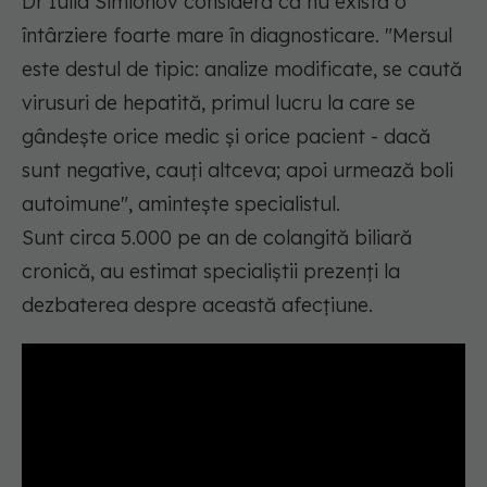
Dr Iulia Simionov consideră că nu există o
întârziere foarte mare în diagnosticare.
"Mersul
este destul de tipic: analize modificate, se caută
virusuri de hepatită, primul lucru la care se
gândește orice medic și orice pacient - dacă
sunt negative, cauți altceva; apoi urmează boli
autoimune"
, amintește specialistul.
Sunt circa 5.000 pe an de colangită biliară
cronică, au estimat specialiștii prezenți la
dezbaterea despre această afecțiune.