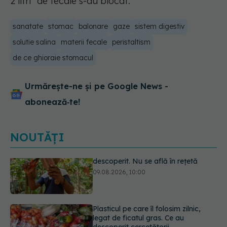
2 litri” de fecale s-au blocat.
sanatate
stomac
balonare
gaze
sistem digestiv
solutie salina
materii fecale
peristaltism
de ce ghioraie stomacul
Urmărește-ne și pe Google News -
abonează‑te!
NOUTĂȚI
Plasticul pe care îl folosim zilnic,
legat de ficatul gras. Ce au
descoperit cercetătorii
09.08.2026, 09:47