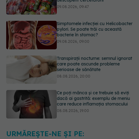
Simptomele infecției cu Helicobacter
pylori. Se poate trăi cu această
bacterie în stomac?
09.08.2026, 09:00
Transpirații nocturne: semnul ignorat
care poate ascunde probleme
serioase de sănătate
08.08.2026, 20:00
Ce poți mânca și ce trebuie să eviți
dacă ai gastrită: exemplu de meniu
care reduce inflamația stomacului
08.08.2026, 19:00
Secretul ciocolatei perfecte a fost
descoperit. Nu se află în rețetă
09.08.2026, 10:00
URMĂREȘTE-NE ȘI PE: