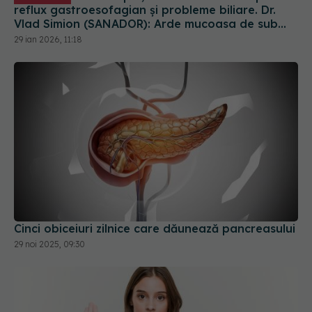
reflux gastroesofagian și probleme biliare. Dr.
Vlad Simion (SANADOR): Arde mucoasa de sub
esofag
29 ian 2026, 11:18
Cinci obiceiuri zilnice care dăunează pancreasului
29 noi 2025, 09:30