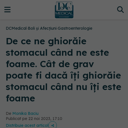
DCMedical
›
Boli și Afecțiuni
›
Gastroenterologie
De ce ne ghiorăie
stomacul când ne este
foame. Cât de grav
poate fi dacă îți ghiorăie
stomacul când nu îți este
foame
De
Monika Baciu
Publicat pe 22 noi 2023, 17:10
Distribuie acest articol