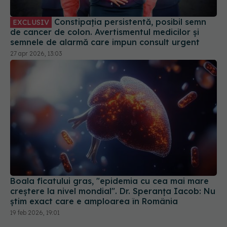
Constipația persistentă, posibil semn
EXCLUSIV
de cancer de colon. Avertismentul medicilor și
semnele de alarmă care impun consult urgent
27 apr 2026, 13:03
Boala ficatului gras, "epidemia cu cea mai mare
creștere la nivel mondial". Dr. Speranța Iacob: Nu
știm exact care e amploarea în România
19 feb 2026, 19:01