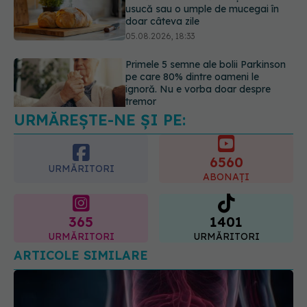
pe care 80% dintre oameni le
ignoră. Nu e vorba doar despre
tremor
05.08.2026, 17:31
Gabriela Cristea, manifest pentru
respect și acceptare: Corpul
fiecăruia spune o poveste
05.08.2026, 21:23
URMĂREȘTE-NE ȘI PE:
6560
URMĂRITORI
ABONAȚI
365
1401
URMĂRITORI
URMĂRITORI
ARTICOLE SIMILARE