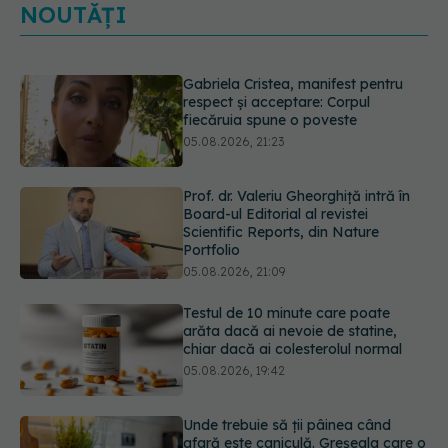
NOUTĂȚI
Prof. dr. Valeriu Gheorghiță intră în
Board-ul Editorial al revistei
Scientific Reports, din Nature
Portfolio
05.08.2026, 21:09
Testul de 10 minute care poate
arăta dacă ai nevoie de statine,
chiar dacă ai colesterolul normal
05.08.2026, 19:42
Unde trebuie să ții pâinea când
afară este caniculă. Greșeala care o
usucă sau o umple de mucegai în
doar câteva zile
05.08.2026, 18:33
Primele 5 semne ale bolii Parkinson