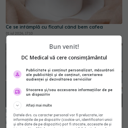
Ce se întâmplă cu ficatul când bem cafea
01 iul 2026, 17:10
Bun venit!
DC Medical vă cere consimțământul
Publicitate și conținut personalizat, măsurători
ale publicității și de conținut, cercetarea
audienței și dezvoltarea serviciilor
Stocarea și/sau accesarea informațiilor de pe
un dispozitiv
Aflați mai multe
Este indicat să bei o cafea după prânz pentru
Datele dvs. cu caracter personal vor fi prelucrate, iar
digestie? Ce se întâmplă în corp după prima
informațiile de pe dispozitiv (cookie-uri, identificatori unici
înghițitură
și alte date de pe dispozitiv) pot fi stocate, accesate de și