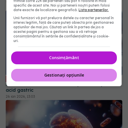
trimise către 224 de parteneri sau pot fi folosite în mod
18 iun 2026, 13:50
specific de acest site. Noi și partenerii noștri putem folosi
date exacte de localizare geografică.
Lista partenerilor.
Unii furnizori vă pot prelucra datele cu caracter personal în
interes legitim, față de care puteți obiecta prin gestionarea
opțiunilor de mai jos. Căutați un link în partea de jos a
acestei pagini pentru a gestiona sau a vă retrage
consimțământul în setările de confidențialitate și cookie-
uri.
Consimțământ
Gestionați opțiunile
Refluxul gastroesofagian, boală tot
EXCLUSIV
mai frecventă. Dr. Vlad Simion (SANADOR): Stă în
acid gastric
26 ian 2026, 13:03