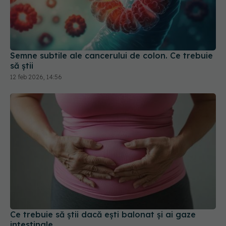
Semne subtile ale cancerului de colon. Ce trebuie
să știi
12 feb 2026, 14:56
Ce trebuie să știi dacă ești balonat și ai gaze
intestinale