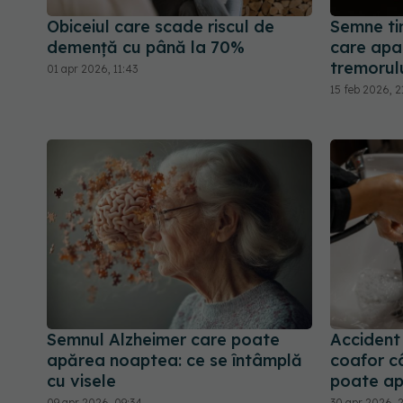
Obiceiul care scade riscul de
Semne tim
demență cu până la 70%
care apar
tremorul
01 apr 2026, 11:43
15 feb 2026, 2
Semnul Alzheimer care poate
Accident 
apărea noaptea: ce se întâmplă
coafor câ
cu visele
poate a
09 apr 2026, 09:34
30 apr 2026, 