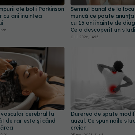
purii ale bolii Parkinson
Semnul banal de la locu
 cu ani înaintea
muncă ce poate anunța
ui
cu 15 ani înainte de diag
Ce a descoperit un stud
1:28
11 iul 2026, 14:15
vascular cerebral la
Durerea de spate modif
t de rar este și când
auzul. Ce spun noile stu
părea
creier
20:01
05 mar 2026, 11:44