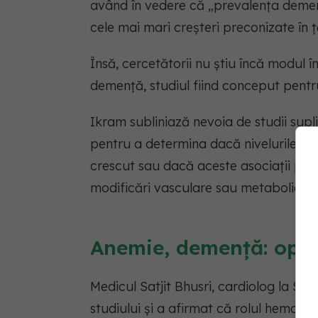
având în vedere că
„prevalența demențe
cele mai mari creșteri preconizate în 
Însă, cercetătorii nu știu încă modul î
demență, studiul fiind conceput pentr
Ikram subliniază nevoia de studii sup
pentru a determina dacă nivelurile de 
crescut sau dacă aceste asociații pot
modificări vasculare sau metabolice".
Anemie, demență: opini
Medicul Satjit Bhusri, cardiolog la Spi
studiului și a afirmat că rolul hemoglo