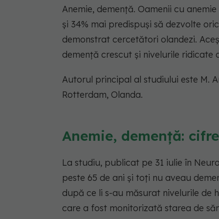
Anemie, demență.
Oamenii cu anemie 
și 34% mai predispuși să dezvolte ori
demonstrat cercetători olandezi.
Aceșt
demență crescut și nivelurile ridicat
Autorul principal al studiului este M.
Rotterdam, Olanda.
Anemie, demență: cifrel
La studiu, publicat pe 31 iulie în Neur
peste 65 de ani și toți nu aveau demen
după ce li s-au măsurat nivelurile de 
care a fost monitorizată starea de săn