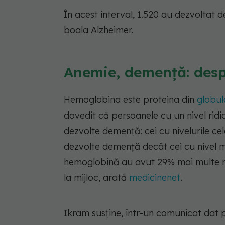
În acest interval, 1.520 au dezvoltat d
boala Alzheimer.
Anemie, demență: des
Hemoglobina este proteina din
globule
dovedit că persoanele cu un nivel ri
dezvolte demență: cei cu nivelurile c
dezvolte demență decât cei cu nivel me
hemoglobină au avut 29% mai multe ri
la mijloc, arată
medicinenet
.
Ikram susține, într-un comunicat dat pu