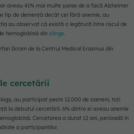
ar aveau 41% mai multe șanse de a facă Alzheimer
ce tip de demență decât cei fără anemie, au
ia au observat că există o legătură între riscul de
e de hemoglobină din
sânge
.
 Arfan Ikram de la Centrul Medical Erasmus din
e cercetării
ology, au participat peste 12.000 de oameni, toți
ță la debutul cercetării. 6% dintre ei aveau anemie
hemoglobină. Cercetarea a durat 12 ani, perioadă în
ătate a participanților.