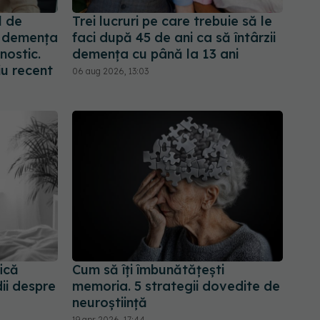
l de
Trei lucruri pe care trebuie să le
 demența
faci după 45 de ani ca să întârzii
nostic.
demența cu până la 13 ani
iu recent
06 aug 2026, 13:03
ică
Cum să îți îmbunătățești
dii despre
memoria. 5 strategii dovedite de
neuroștiință
19 apr 2026, 17:44