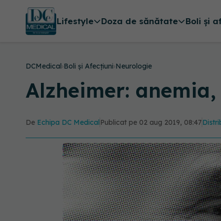
Lifestyle
Doza de sănătate
Boli și a
DCMedical
›
Boli și Afecțiuni
›
Neurologie
Alzheimer: anemia, 
De
Echipa DC Medical
Publicat pe 02 aug 2019, 08:47
Distri