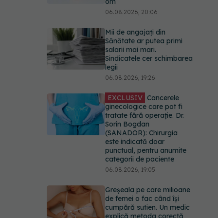
om
06.08.2026, 20:06
Mii de angajați din
Sănătate ar putea primi
salarii mai mari.
Sindicatele cer schimbarea
legii
06.08.2026, 19:26
EXCLUSIV
Cancerele
ginecologice care pot fi
tratate fără operație. Dr.
Sorin Bogdan
(SANADOR): Chirurgia
este indicată doar
punctual, pentru anumite
categorii de paciente
06.08.2026, 19:05
Greșeala pe care milioane
de femei o fac când își
cumpără sutien. Un medic
explică metoda corectă