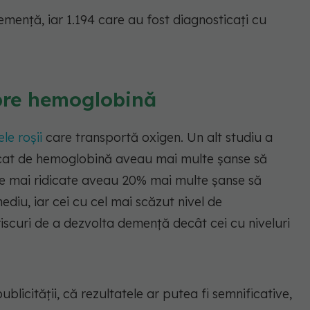
emență, iar 1.194 care au fost diagnosticați cu
pre hemoglobină
le roșii
care transportă oxigen. Un alt studiu a
dicat de hemoglobină aveau mai multe șanse să
ele mai ridicate aveau 20% mai multe șanse să
diu, iar cei cu cel mai scăzut nivel de
scuri de a dezvolta demență decât cei cu niveluri
blicității, că rezultatele ar putea fi semnificative,