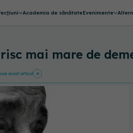
fecțiuni
Academia de sănătate
Evenimente
Alter
risc mai mare de deme
buie acest articol