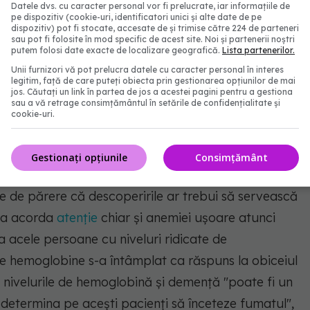
Datele dvs. cu caracter personal vor fi prelucrate, iar informațiile de
pe dispozitiv (cookie-uri, identificatori unici și alte date de pe
dispozitiv) pot fi stocate, accesate de și trimise către 224 de parteneri
sau pot fi folosite în mod specific de acest site. Noi și partenerii noștri
putem folosi date exacte de localizare geografică.
Lista partenerilor.
Unii furnizori vă pot prelucra datele cu caracter personal în interes
igen va duce la un declin cognitiv și se va
legitim, față de care puteți obiecta prin gestionarea opțiunilor de mai
jos. Căutați un link în partea de jos a acestei pagini pentru a gestiona
a crescută este o reacție la unele boli care stau la
sau a vă retrage consimțământul în setările de confidențialitate și
cookie-uri.
să producă mai multă hemoglobină. Acest lucru
gelui și a unui flux slab către creier".
Gestionați opțiunile
Consimțământ
cardiovascular la Spitalul Sandra Atlas Bass din
e de părere că descoperirile ar trebui să servească
 a acorda
atenție
chiar și anemiei ușoare atunci
a acele persoane cu niveluri ridicate de
re hemoglobine s-a întâmplat ca răspuns la obiceiul
e nivelurile de hemoglobină și demență "poate fi un
 determina pe acești pacienți să înceteze fumatul",