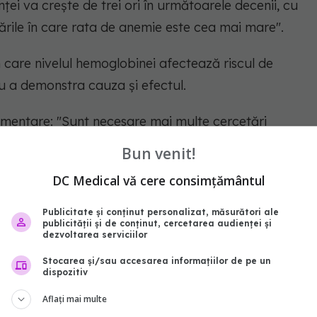
i va crește de trei ori în următoarele decenii, cu
țările în care rata de anemie este cea mai mare".
n care nivelul hemoglobinei afectează riscul de
u a demonstra cauza și efectul.
limentare:
"Sunt necesare mai multe cercetări
hemoglobină joacă un rol direct în acest risc
Bun venit!
 fi explicate prin probleme de bază sau alte
DC Medical vă cere consimțământul
Publicitate și conținut personalizat, măsurători ale
publicității și de conținut, cercetarea audienței și
dezvoltarea serviciilor
ile altor experți
Stocarea și/sau accesarea informațiilor de pe un
dispozitiv
talul Lenox Hill din New York, a analizat rezultatele
Aflați mai multe
binei ca transportor de oxigen la creier ar putea fi