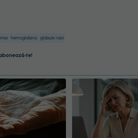
emie
hemoglobina
globule rosii
abonează‑te!