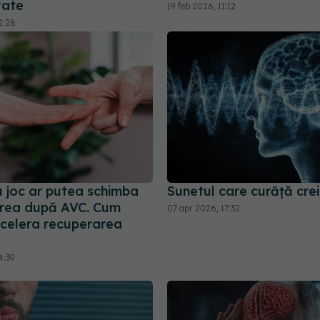
vate
19 feb 2026, 11:12
1:28
u joc ar putea schimba
Sunetul care curăță crei
rea după AVC. Cum
07 apr 2026, 17:32
celera recuperarea
4:39