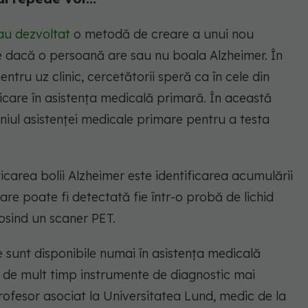
au dezvoltat
o metodă de creare a unui nou
 dacă o persoană are sau nu boala Alzheimer. În
tru uz clinic, cercetătorii speră ca în cele din
icare în asistența medicală primară. În această
iul asistenței medicale primare pentru a testa
ticarea bolii Alzheimer este identificarea acumulării
re poate fi detectată fie într-o probă de lichid
olosind un scaner PET.
 sunt disponibile numai în asistența medicală
 de mult timp instrumente de diagnostic mai
rofesor asociat la Universitatea Lund, medic de la