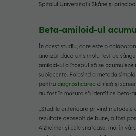
Spitalul Universitatii Skåne și principal
Beta-amiloid-ul acumul
În acest studiu, care este o colaborar
analizat dacă un simplu test de sânge
amiloid-ul a început să se acumuleze 
subiacente. Folosind o metodă simplă 
pentru
diagnosticarea
clinică și scre
au fost în măsura să identifice beta-a
„Studiile anterioare privind metodele 
rezultate deosebit de bune, a fost posi
Alzheimer și cele snătoase, mai în vârs