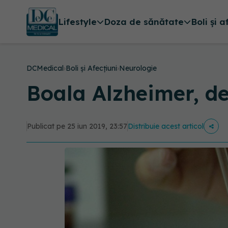
Lifestyle
Doza de sănătate
Boli și a
DCMedical
›
Boli și Afecțiuni
›
Neurologie
Boala Alzheimer, de
Publicat pe 25 iun 2019, 23:57
Distribuie acest articol