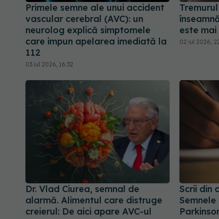
Primele semne ale unui accident
Tremurul
vascular cerebral (AVC): un
înseamnă
neurolog explică simptomele
este mai
care impun apelarea imediată la
02 iul 2026, 2
112
03 iul 2026, 16:32
Dr. Vlad Ciurea, semnal de
Scrii din
alarmă. Alimentul care distruge
Semnele t
creierul: De aici apare AVC-ul
Parkinso