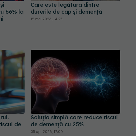
și
Care este legătura dintre
cu 66% la
durerile de cap și demență
ni
15 mai 2026, 14:25
rul.
Soluția simplă care reduce riscul
iscul de
de demență cu 25%
05 apr 2026, 17:00