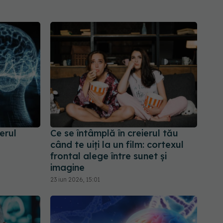
erul
Ce se întâmplă în creierul tău
când te uiți la un film: cortexul
frontal alege între sunet și
imagine
23 iun 2026, 15:01