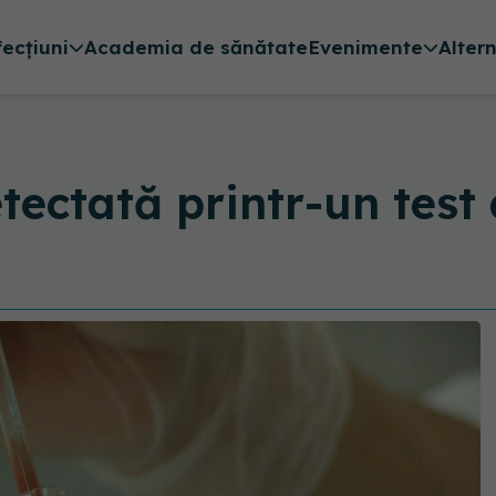
fecțiuni
Academia de sănătate
Evenimente
Alter
tectată printr-un test