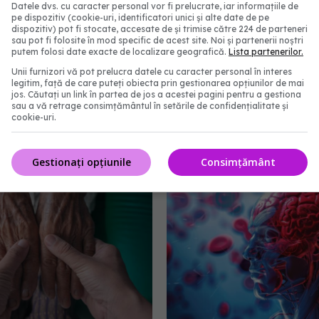
Datele dvs. cu caracter personal vor fi prelucrate, iar informațiile de
gnosticul în asistența medicală primară, care va
pe dispozitiv (cookie-uri, identificatori unici și alte date de pe
dispozitiv) pot fi stocate, accesate de și trimise către 224 de parteneri
 tratamentul disponibil.
sau pot fi folosite în mod specific de acest site. Noi și partenerii noștri
putem folosi date exacte de localizare geografică.
Lista partenerilor.
Unii furnizori vă pot prelucra datele cu caracter personal în interes
ng
test sange
legitim, față de care puteți obiecta prin gestionarea opțiunilor de mai
jos. Căutați un link în partea de jos a acestei pagini pentru a gestiona
sau a vă retrage consimțământul în setările de confidențialitate și
abonează‑te!
cookie-uri.
Gestionați opțiunile
Consimțământ