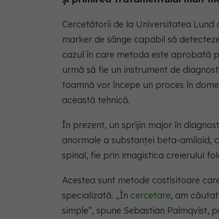
Cercetătorii de la Universitatea Lund
marker de sânge capabil să detecteze
cazul în care metoda este aprobată pen
urmă să fie un instrument de diagnost
toamnă vor începe un proces în domen
această tehnică.
În prezent, un sprijin major în diagnos
anormale a substanței beta-amiloid, ca
spinal, fie prin imagistica creierului f
Acestea sunt metode costisitoare care
specializată. „În
cercetare
, am căutat
simple”, spune Sebastian Palmqvist, p