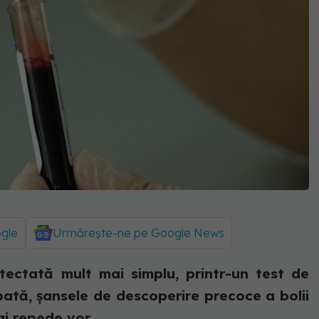
ogle
Urmărește-ne pe Google News
tectată mult mai simplu, printr-un test de
tă, șansele de descoperire precoce a bolii
i repede vor...