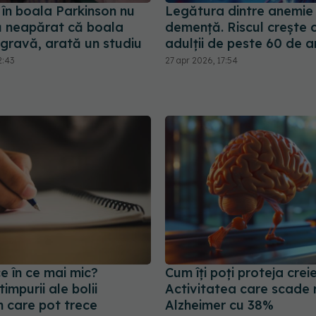
 în boala Parkinson nu
Legătura dintre anemie 
 neapărat că boala
demență. Riscul crește 
 gravă, arată un studiu
adulții de peste 60 de a
2:43
27 apr 2026, 17:54
 ce în ce mai mic?
Cum îți poți proteja creie
impurii ale bolii
Activitatea care scade r
n care pot trece
Alzheimer cu 38%