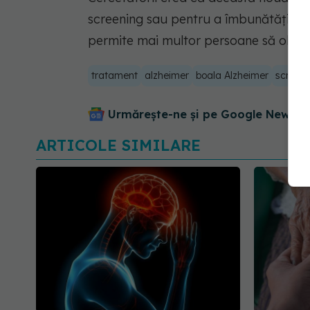
screening sau pentru a îmbunătăți dia
permite mai multor persoane să obțină
tratament
alzheimer
boala Alzheimer
screeni
Urmărește-ne și pe Google News - 
ARTICOLE SIMILARE