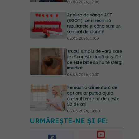
08.08.2026, 12:00
Analiza de sânge AST
(SGOT): ce înseamnă
rezultatele și când sunt un
semnal de alarmă
08.08.2026, 11:00
Trucul simplu de vară care
te răcorește după duș. De
ce este bine să nu te ștergi
imediat
08.08.2026, 10:37
Fereastra alimentară de
opt ore ar putea ajuta
creierul femeilor de peste
50 de ani
08.08.2026, 10:00
URMĂREȘTE-NE ȘI PE:
5 mituri despre
menstruație pe care să nu
le mai crezi