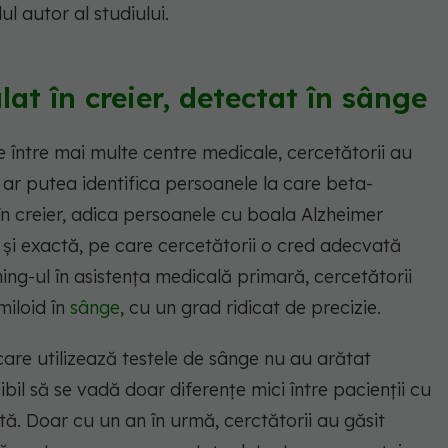
ul autor al studiului.
at în creier, detectat în sânge
e între mai multe centre medicale, cercetătorii au
 ar putea identifica persoanele la care beta-
în creier, adica persoanele cu boala Alzheimer
și exactă, pe care cercetătorii o cred adecvată
ening-ul în asistența medicală primară, cercetătorii
miloid în
sânge
, cu un grad ridicat de precizie.
care utilizează testele de sânge nu au arătat
bil să se vadă doar diferențe mici între pacienții cu
tă. Doar cu un an în urmă, cerctătorii au găsit