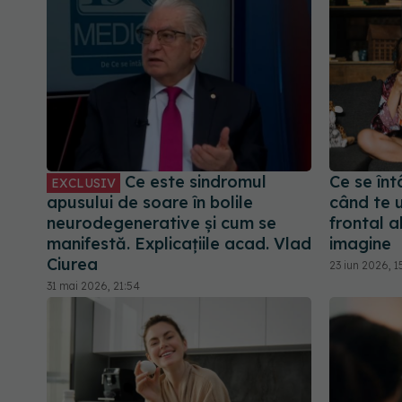
Ce este sindromul
Ce se înt
EXCLUSIV
apusului de soare în bolile
când te u
neurodegenerative și cum se
frontal a
manifestă. Explicațiile acad. Vlad
imagine
Ciurea
23 iun 2026, 1
31 mai 2026, 21:54