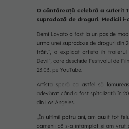
O cântăreață celebră a suferit t
supradoză de droguri. Medicii i-
Demi Lovato a fost la un pas de moart
urma unei supradoze de droguri din 2
trăit.”, a explicat artista în trail
Devil”, care deschide Festivalul de F
23.03, pe YouTube.
Artista speră ca astfel să lămure
adevărat când a fost spitalizată în 20
din Los Angeles.
„În ultimii patru ani, am auzit tot f
oamenii că s-a întâmplat și am vrut s