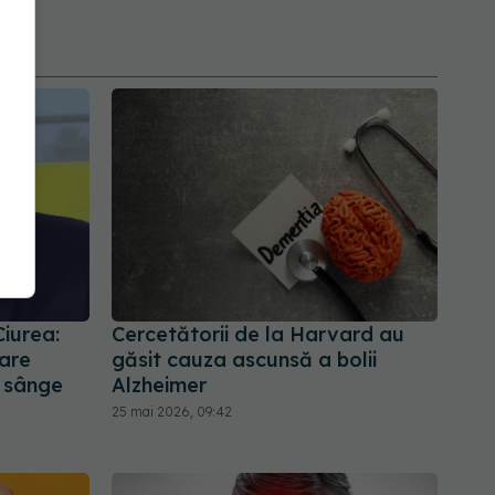
Ciurea:
Cercetătorii de la Harvard au
are
găsit cauza ascunsă a bolii
e sânge
Alzheimer
25 mai 2026, 09:42