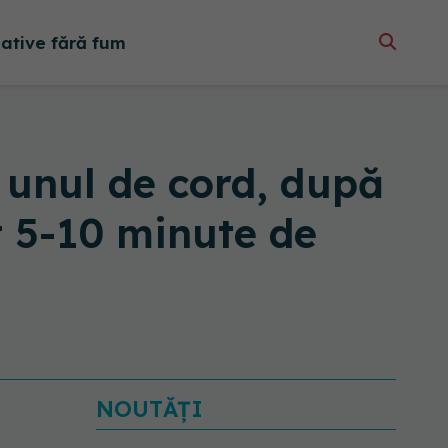
native fără fum
i unul de cord, după
t 5-10 minute de
NOUTĂȚI