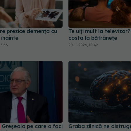
are prezice demența cu
Te uiți mult la televizor
 înainte
costa la bătrânețe
15:56
20 iul 2026, 18:42
Greșeala pe care o faci
Graba zilnică ne distruge