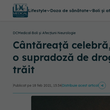
Lifestyle
Doza de sănătate
Boli și a
DCMedical
›
Boli și Afecțiuni
›
Neurologie
Cântăreață celebră,
o supradoză de drog
trăit
Publicat pe 18 feb 2021, 15:34
Distribuie acest articol