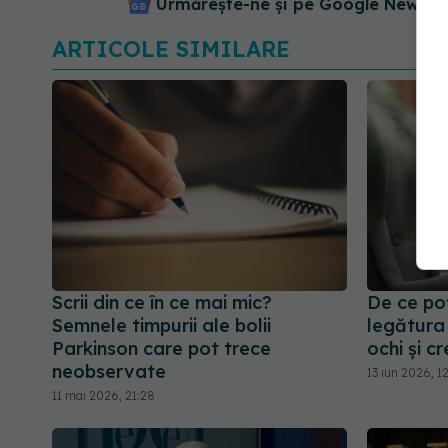
Urmărește-ne și pe Google News - 
ARTICOLE SIMILARE
Scrii din ce în ce mai mic?
De ce poți
Semnele timpurii ale bolii
legătura 
Parkinson care pot trece
ochi și cr
neobservate
13 iun 2026, 1
11 mai 2026, 21:28