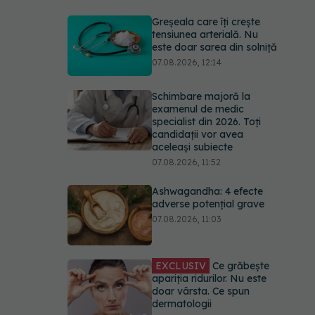
Greșeala care îți crește
tensiunea arterială. Nu
este doar sarea din solniță
07.08.2026, 12:14
Schimbare majoră la
examenul de medic
specialist din 2026. Toți
candidații vor avea
aceleași subiecte
07.08.2026, 11:52
Ashwagandha: 4 efecte
adverse potențial grave
07.08.2026, 11:03
EXCLUSIV
Ce grăbește
apariția ridurilor. Nu este
doar vârsta. Ce spun
dermatologii