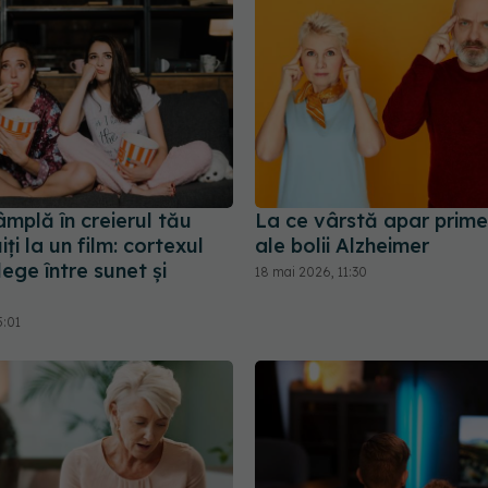
âmplă în creierul tău
La ce vârstă apar prim
iți la un film: cortexul
ale bolii Alzheimer
lege între sunet și
18 mai 2026, 11:30
5:01