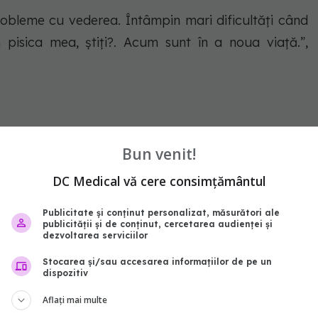
bleme cu vederea. Întâmpin mari dificultăți când
 pisica mea, știți?. Acum sunt în a noua viață.”,
Bun venit!
bly close to my heart, and now it's time to share an
DC Medical vă cere consimțământul
ew of what is to come... Join me on March 23 for the
t.co/G0dIbHoHWu
Publicitate și conținut personalizat, măsurători ale
publicității și de conținut, cercetarea audienței și
dezvoltarea serviciilor
 17, 2021
Stocarea și/sau accesarea informațiilor de pe un
dispozitiv
demi lovato
Aflați mai multe