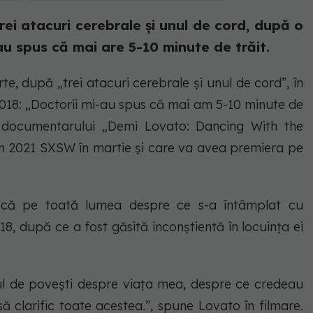
rei atacuri cerebrale și unul de cord, după o
au spus că mai are 5-10 minute de trăit.
e, după „trei atacuri cerebrale și unul de cord”, în
018: „Doctorii mi-au spus că mai am 5-10 minute de
erul documentarului „Demi Lovato: Dancing With the
ilm 2021 SXSW în martie și care va avea premiera pe
ască pe toată lumea despre ce s-a întâmplat cu
18, după ce a fost găsită inconștientă în locuința ei
elul de povești despre viața mea, despre ce credeau
ă clarific toate acestea.”, spune Lovato în filmare.