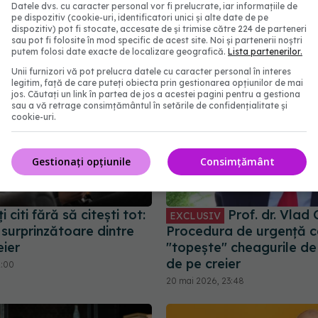
abonează‑te!
Datele dvs. cu caracter personal vor fi prelucrate, iar informațiile de
pe dispozitiv (cookie-uri, identificatori unici și alte date de pe
dispozitiv) pot fi stocate, accesate de și trimise către 224 de parteneri
sau pot fi folosite în mod specific de acest site. Noi și partenerii noștri
putem folosi date exacte de localizare geografică.
Lista partenerilor.
Unii furnizori vă pot prelucra datele cu caracter personal în interes
legitim, față de care puteți obiecta prin gestionarea opțiunilor de mai
jos. Căutați un link în partea de jos a acestei pagini pentru a gestiona
sau a vă retrage consimțământul în setările de confidențialitate și
cookie-uri.
Gestionați opțiunile
Consimțământ
 citi fără să citești tot:
Prof. dr. Vlad 
EXCLUSIV
surprinzătoare dintre
Procedura de urgență c
eier
"topește" cheagurile d
de pe creier
2:00
20 mai 2026, 23:48