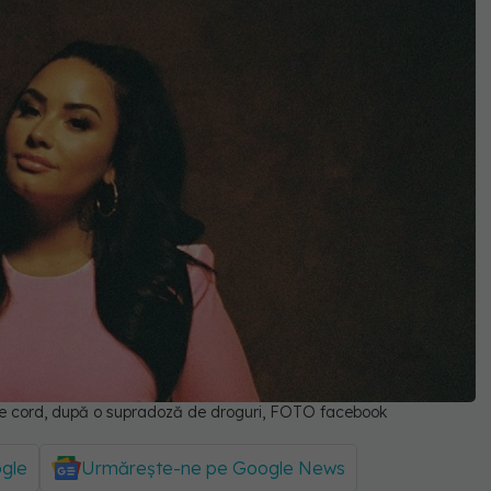
 de cord, după o supradoză de droguri, FOTO facebook
ogle
Urmărește-ne pe Google News