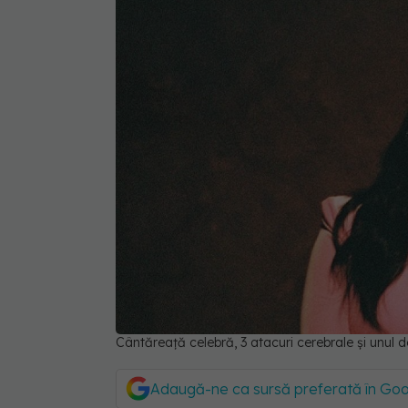
Cântăreață celebră, 3 atacuri cerebrale și unul
Adaugă-ne ca sursă preferată în Go