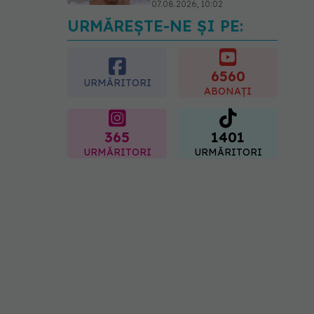
07.08.2026, 10:02
URMĂREȘTE-NE ȘI PE:
Alina Pușcău dezvăluie
diagnosticul care i-a
schimbat viața: Am cancer
la sân. Am intrat în
6560
URMĂRITORI
metastază
ABONAȚI
07.08.2026, 12:39
365
1401
URMĂRITORI
URMĂRITORI