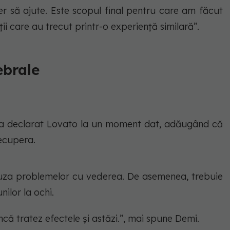
er să ajute. Este scopul final pentru care am făcut
ții care au trecut printr-o experiență similară”.
ebrale
”, a declarat Lovato la un moment dat, adăugând că
ecupera.
uza problemelor cu vederea. De asemenea, trebuie
nilor la ochi.
încă tratez efectele și astăzi.”, mai spune Demi.