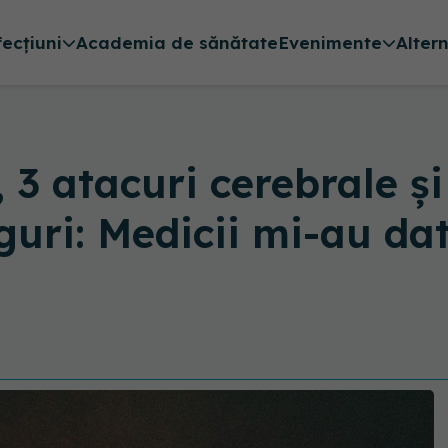
fecțiuni
Academia de sănătate
Evenimente
Alter
 3 atacuri cerebrale ș
uri: Medicii mi-au da