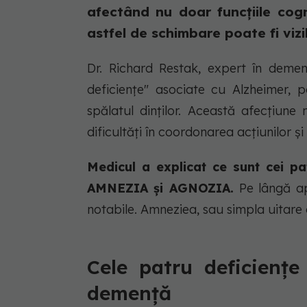
afectând nu doar funcțiile cogni
astfel de schimbare poate fi vizib
Dr. Richard Restak, expert în demen
deficiențe" asociate cu Alzheimer, p
spălatul dinților. Această afecțiune
dificultăți în coordonarea acțiunilor ș
Medicul a explicat ce sunt cei p
AMNEZIA și AGNOZIA.
Pe lângă a
notabile. Amneziea, sau simpla uitare a
Cele patru deficiențe
demență