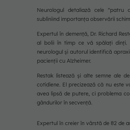
Neurologul detaliază cele "patru de
subliniind importanța observării schimb
Expertul în demență, Dr. Richard Res
al bolii în timp ce vă spălați dinț
neurologul și autorul identifică aprax
pacienții cu Alzheimer.
Restak listează și alte semne ale d
cotidiene. El precizează că nu este 
avea lipsă de putere, ci problema co
gândurilor în secvență.
Expertul în creier în vârstă de 82 de a