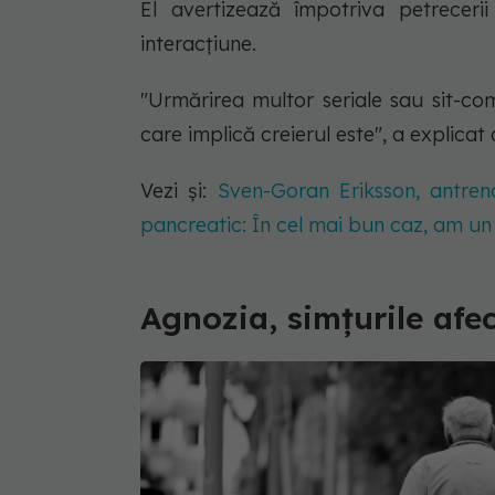
El avertizează împotriva petrecerii
interacțiune.
"Urmărirea multor seriale sau sit-co
care implică creierul este", a explicat 
Vezi și:
Sven-Goran Eriksson, antreno
pancreatic: În cel mai bun caz, am un 
Agnozia, simțurile afe