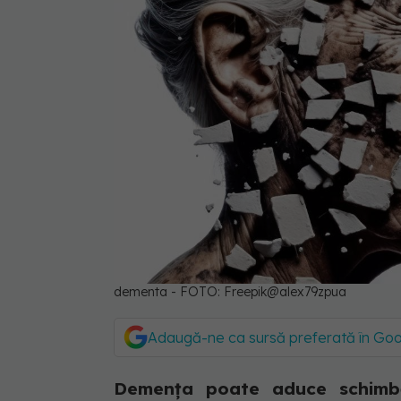
dementa - FOTO: Freepik@alex79zpua
Adaugă-ne ca sursă preferată în Go
Demența poate aduce schimbăr