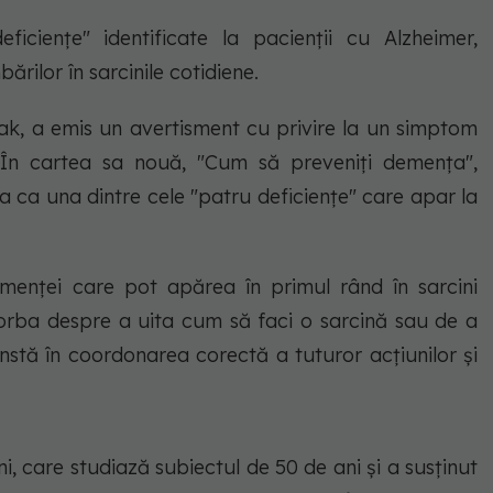
ficiențe" identificate la pacienții cu Alzheimer,
ărilor în sarcinile cotidiene.
tak, a emis un avertisment cu privire la un simptom
i. În cartea sa nouă, "Cum să preveniți demența",
ia ca una dintre cele "patru deficiențe" care apar la
emenței care pot apărea în primul rând în sarcini
vorba despre a uita cum să faci o sarcină sau de a
nstă în coordonarea corectă a tuturor acțiunilor și
ni, care studiază subiectul de 50 de ani și a susținut