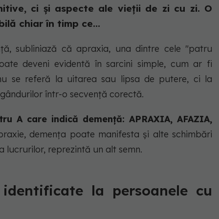
tive, ci și aspecte ale vieții de zi cu zi. O
ilă chiar în timp ce...
ță, subliniază că apraxia, una dintre cele "patru
oate deveni evidentă în sarcini simple, cum ar fi
 nu se referă la uitarea sau lipsa de putere, ci la
i gândurilor într-o secvență corectă.
atru A care indică demență: APRAXIA, AFAZIA,
praxie, demența poate manifesta și alte schimbări
 lucrurilor, reprezintă un alt semn.
 identificate la persoanele cu