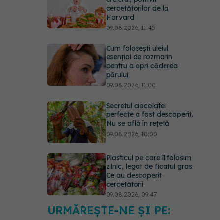
cercetătorilor de la
Harvard
09.08.2026, 11:45
Cum folosești uleiul
esențial de rozmarin
pentru a opri căderea
părului
09.08.2026, 11:00
Secretul ciocolatei
perfecte a fost descoperit.
Nu se află în rețetă
09.08.2026, 10:00
Plasticul pe care îl folosim
zilnic, legat de ficatul gras.
Ce au descoperit
cercetătorii
09.08.2026, 09:47
URMĂREȘTE-NE ȘI PE:
Mai trebuie să numărăm