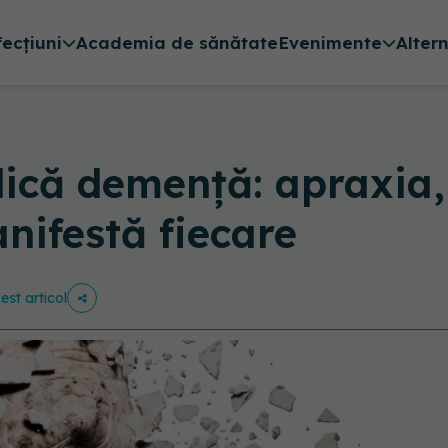
fecțiuni
Academia de sănătate
Evenimente
Alter
dică demență: apraxia,
nifestă fiecare
est articol