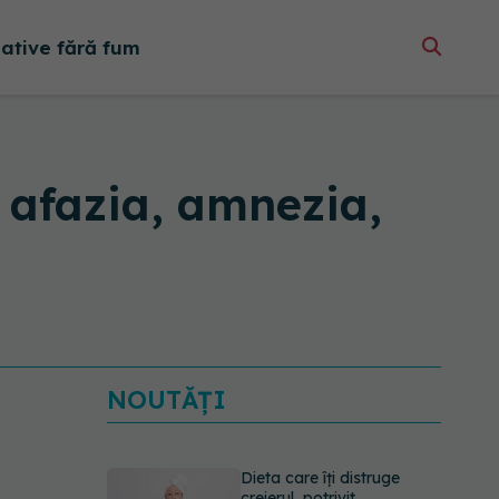
native fără fum
 afazia, amnezia,
NOUTĂȚI
Dieta care îți distruge
creierul, potrivit