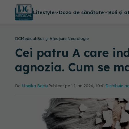
Lifestyle
Doza de sănătate
Boli și a
DCMedical
›
Boli și Afecțiuni
›
Neurologie
Cei patru A care in
agnozia. Cum se ma
De
Monika Baciu
Publicat pe 12 ian 2024, 10:41
Distribuie ac