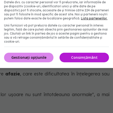
Datele dvs. cu caracter personal vor fi prelucrate, iar informațiile de
pe dispozitiv (cookie-uri, identificatori unici și alte date de pe
cut al demenței
dispozitiv) pot fi stocate, accesate de și trimise către 224 de parteneri
sau pot fi folosite în mod specific de acest site. Noi și partenerii noștri
putem folosi date exacte de localizare geografică.
Lista partenerilor.
 este amnezia, sau pur și simplu uitarea lucrurilor,
Unii furnizori vă pot prelucra datele cu caracter personal în interes
legitim, față de care puteți obiecta prin gestionarea opțiunilor de mai
a menținerii activității creierului, deoarece acesta
jos. Căutați un link în partea de jos a acestei pagini pentru a gestiona
sau a vă retrage consimțământul în setările de confidențialitate și
cookie-uri.
 mea face zilnic un puzzle. Îi place. Dar principalul
Gestionați opțiunile
Consimțământ
 a mai spus dr. Restak.
pre
afazie
, care este dificultatea în înțelegerea sau
e lor ușoare nu sunt întotdeauna anormale", a mai