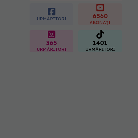
caloriile ca să slăbim? Ce
se schimbă în era
medicamentelor GLP-1
6560
URMĂRITORI
09.08.2026, 12:00
ABONAȚI
365
1401
URMĂRITORI
URMĂRITORI