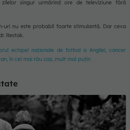
 zilelor singur urmărind ore de televiziune fără
m-uri nu este probabil foarte stimulantă. Dar ceva
dr. Restak.
rul echipei naționale de fotbal a Angliei, cancer
an, în cel mai rău caz, mult mai puțin
ctate