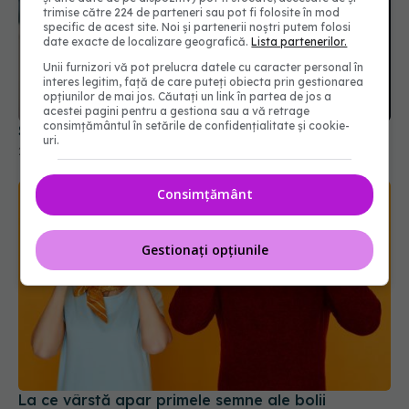
trimise către 224 de parteneri sau pot fi folosite în mod
specific de acest site. Noi și partenerii noștri putem folosi
Semnul banal al demenței. Apare când vorbim
date exacte de localizare geografică.
Lista partenerilor.
26 feb 2026, 16:11
Unii furnizori vă pot prelucra datele cu caracter personal în
interes legitim, față de care puteți obiecta prin gestionarea
opțiunilor de mai jos. Căutați un link în partea de jos a
acestei pagini pentru a gestiona sau a vă retrage
consimțământul în setările de confidențialitate și cookie-
uri.
Consimțământ
Gestionați opțiunile
La ce vârstă apar primele semne ale bolii
Alzheimer
18 mai 2026, 11:30