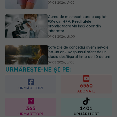
laborator
09.08.2026, 18:00
Câte zile de concediu avem nevoie
într-un an? Răspunsul oferit de un
studiu desfășurat timp de 40 de ani
09.08.2026, 17:00
URMĂREȘTE-NE ȘI PE:
Reclamele din platformele medicale
AI pot influența prescrierea
medicamentelor
6560
09.08.2026, 21:00
URMĂRITORI
ABONAȚI
365
1401
URMĂRITORI
URMĂRITORI
ARTICOLE SIMILARE