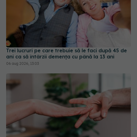
Trei lucruri pe care trebuie să le faci după 45 de
ani ca să întârzii demența cu până la 13 ani
06 aug 2026, 13:03
Un simplu joc ar putea schimba recuperarea
după AVC. Cum poate accelera recuperarea
mâinii
03 iun 2026, 14:39