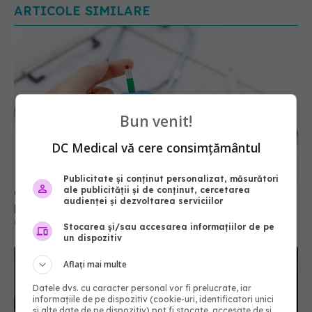
Bun venit!
Ce se întâmplă cu creierul tău când glicemia este
prea mare
DC Medical vă cere consimțământul
05 iul 2026, 15:09
Publicitate și conținut personalizat, măsurători
ale publicității și de conținut, cercetarea
audienței și dezvoltarea serviciilor
Stocarea și/sau accesarea informațiilor de pe
un dispozitiv
Aflați mai multe
Datele dvs. cu caracter personal vor fi prelucrate, iar
informațiile de pe dispozitiv (cookie-uri, identificatori unici
și alte date de pe dispozitiv) pot fi stocate, accesate de și