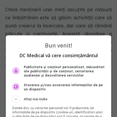
Cheia menținerii unei minți ascuțite pe măsură
ce îmbătrânim este să găsim activități care să
pună creierul la încercare, dar care să rămână
plăcute și captivante. Această abordare a
sănătății creierului poate contribui nu numai la
Bun venit!
întârzierea apariției demenței, ci și la
DC Medical vă cere consimțământul
îmbunătățirea calității vieții pe măsură ce
îmbătrânim.
Publicitate și conținut personalizat, măsurători
ale publicității și de conținut, cercetarea
audienței și dezvoltarea serviciilor
Urmărește-ne și pe Google News -
Stocarea și/sau accesarea informațiilor de pe
abonează‑te!
un dispozitiv
Aflați mai multe
NOUTĂȚI
Datele dvs. cu caracter personal vor fi prelucrate, iar
informațiile de pe dispozitiv (cookie-uri, identificatori unici
și alte date de pe dispozitiv) pot fi stocate, accesate de și