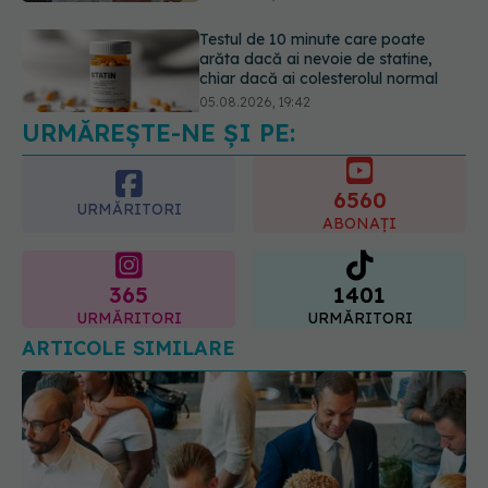
Pepenele roșu sau cel galben: care
crește glicemia mai repede.
Răspunsul unui medic diabetolog
06.08.2026, 09:36
URMĂREȘTE-NE ȘI PE:
6560
URMĂRITORI
ABONAȚI
365
1401
URMĂRITORI
URMĂRITORI
ARTICOLE SIMILARE