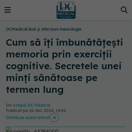
DCMedical
›
Boli și Afecțiuni
›
Neurologie
Cum să îți îmbunătățești
memoria prin exerciții
cognitive. Secretele unei
minți sănătoase pe
termen lung
De
Echipa DC Medical
Publicat pe 26 dec 2024, 14:00
Distribuie acest articol