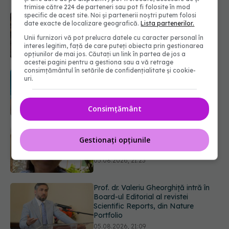
trimise către 224 de parteneri sau pot fi folosite în mod
specific de acest site. Noi și partenerii noștri putem folosi
Adevărul despre tratamentul cu
date exacte de localizare geografică.
Lista partenerilor.
doze mari de Vitamina D în cancerul
colorectal
Unii furnizori vă pot prelucra datele cu caracter personal în
interes legitim, față de care puteți obiecta prin gestionarea
06.08.2026, 08:06
opțiunilor de mai jos. Căutați un link în partea de jos a
acestei pagini pentru a gestiona sau a vă retrage
consimțământul în setările de confidențialitate și cookie-
Gabriela Cristea, manifest pentru
uri.
respect și acceptare: Corpul
fiecăruia spune o poveste
05.08.2026, 21:23
Consimțământ
Prof. dr. Valeriu Gheorghiță intră în
Gestionați opțiunile
Board-ul Editorial al revistei
Scientific Reports, din Nature
Portfolio
05.08.2026, 21:09
Testul de 10 minute care poate
arăta dacă ai nevoie de statine,
chiar dacă ai colesterolul normal
05.08.2026, 19:42