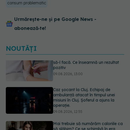
consum problematic
Urmărește-ne și pe Google News -
abonează‑te!
NOUTĂȚI
Caz șocant la Cluj. Echipaj de
ambulanță atacat în timpul unei
misiuni în Cluj. Șoferul a ajuns la
operație.
09.08.2026, 12:55
Mai trebuie să numărăm caloriile ca
să slăbim? Ce se schimbă în era
medicamentelor GLP-1
09.08.2026, 12:00