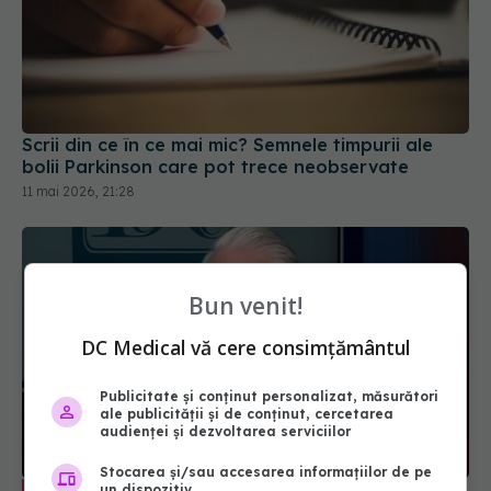
Scrii din ce în ce mai mic? Semnele timpurii ale
bolii Parkinson care pot trece neobservate
11 mai 2026, 21:28
Bun venit!
DC Medical vă cere consimțământul
Publicitate și conținut personalizat, măsurători
ale publicității și de conținut, cercetarea
audienței și dezvoltarea serviciilor
Stocarea și/sau accesarea informațiilor de pe
Greșeala pe care o faci dimineața și
EXCLUSIV
un dispozitiv