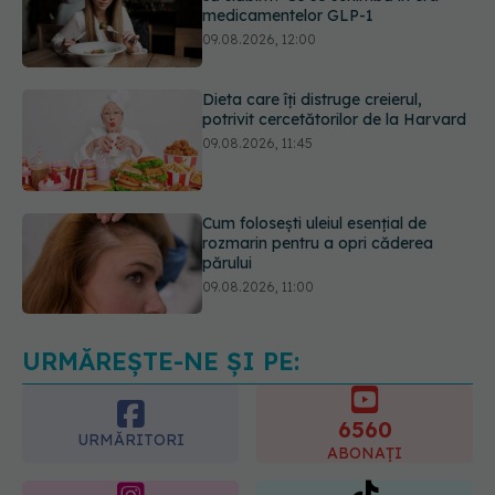
Dieta care îți distruge creierul,
potrivit cercetătorilor de la Harvard
09.08.2026, 11:45
Cum folosești uleiul esențial de
rozmarin pentru a opri căderea
părului
09.08.2026, 11:00
Ce este testul TORCH și cine trebuie
să-l facă. Ce înseamnă un rezultat
pozitiv
09.08.2026, 13:00
URMĂREȘTE-NE ȘI PE:
6560
URMĂRITORI
ABONAȚI