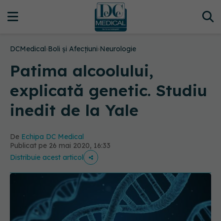
DCMedical
›
Boli și Afecțiuni
›
Neurologie
Patima alcoolului,
explicată genetic. Studiu
inedit de la Yale
De
Echipa DC Medical
Publicat pe 26 mai 2020, 16:33
Distribuie acest articol