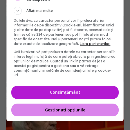
care îți distruge creierul. Vlad Ciurea, avertisment
Aflați mai multe
21 ian 2026, 08:39
Datele dvs. cu caracter personal vor fi prelucrate, iar
informațiile de pe dispozitiv (cookie-uri, identificatori unici
și alte date de pe dispozitiv) pot fi stocate, accesate de și
trimise către 224 de parteneri sau pot fi folosite în mod
specific de acest site. Noi și partenerii noștri putem folosi
date exacte de localizare geografică.
Lista partenerilor.
Unii furnizori vă pot prelucra datele cu caracter personal în
interes legitim, față de care puteți obiecta prin gestionarea
opțiunilor de mai jos. Căutați un link în partea de jos a
acestei pagini pentru a gestiona sau a vă retrage
consimțământul în setările de confidențialitate și cookie-
uri.
Poate influența prima relație intimă felul în care
îmbătrânește creierul? Răspunsul cercetătorilor
Consimțământ
14 iun 2026, 18:00
Gestionați opțiunile