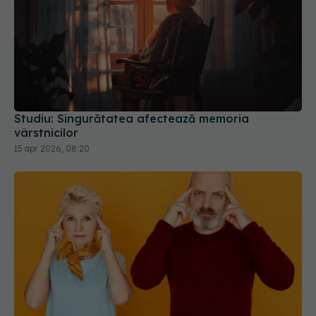
Studiu: Singurătatea afectează memoria
vârstnicilor
15 apr 2026, 08:20
La ce vârstă apar primele semne ale bolii
Alzheimer