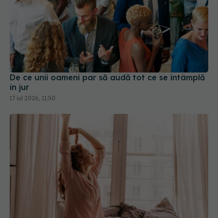
De ce unii oameni par să audă tot ce se întâmplă
în jur
17 iul 2026, 11:50
"Butonul" care pornește creierul. Ce recomandă
neurochirurgul Vlad Ciurea să facem în fiecare
dimineață