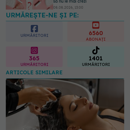
ani care acționează într-un loc
neașteptat
6560
08.08.2026, 16:00
URMĂRITORI
ABONAȚI
365
1401
URMĂRITORI
URMĂRITORI
ARTICOLE SIMILARE
Accident vascular cerebral la coafor cât de rar