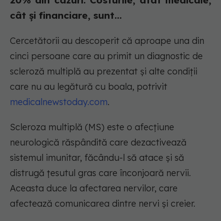
20% din cazuri. Costurile, atât medicale,
cât și financiare, sunt...
Cercetătorii au descoperit că aproape una din
cinci persoane care au primit un diagnostic de
scleroză multiplă au prezentat și alte condiții
care nu au legătură cu boala, potrivit
medicalnewstoday.com
.
Scleroza multiplă (MS) este o afecțiune
neurologică răspândită care dezactivează
sistemul imunitar, făcându-l să atace și să
distrugă țesutul gras care înconjoară nervii.
Aceasta duce la afectarea nervilor, care
afectează comunicarea dintre nervi și creier.