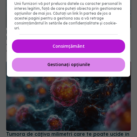
Unii furnizori vă pot prelucra datele cu caracter personal în
Epilepsia ar putea fi depistată înainte de criză.
interes legitim, față de care puteți obiecta prin gestionarea
opțiunilor de mai jos. Căutați un link în partea de jos a
Descoperirea făcută cu ajutorul inteligenței
acestei pagini pentru a gestiona sau a vă retrage
artificiale
consimțământul în setările de confidențialitate și cookie-
uri.
05 iun 2026, 09:32
Consimțământ
Gestionați opțiunile
Tumora de câțiva milimetri care te poate ucide în
câteva ore. Avertismentul medicilor
01 aug 2026, 20:51