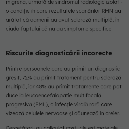
migrena, urmată de sindromul radiologic izolat -
o condiție în care rezultatele scanărilor RMN au
arătat că oamenii au avut scleroză multiplă, în
ciuda faptului că nu au simptome specifice.
Riscurile diagnosticării incorecte
Printre persoanele care au primit un diagnostic
greșit, 72% au primit tratament pentru scleroză
multiplă, iar 48% au primit tratamente care pot
duce la leucoencefalopatie multifocală
progresivă (PML), o infecție virală rară care
vizează celulele nervoase și dăunează în creier.
Cercetătorii au callculat costurile estimate ale