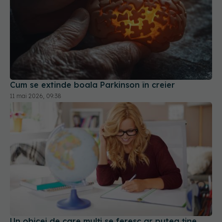
Cum se extinde boala Parkinson în creier
11 mai 2026, 09:38
Un obicei de care mulți se feresc ar putea ține
creierul tânăr cu până la 13 ani
06 iul 2026, 18:30