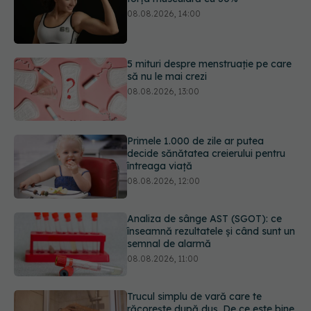
08.08.2026, 13:00
Primele 1.000 de zile ar putea
decide sănătatea creierului pentru
întreaga viață
08.08.2026, 12:00
Analiza de sânge AST (SGOT): ce
înseamnă rezultatele și când sunt un
semnal de alarmă
08.08.2026, 11:00
Trucul simplu de vară care te
răcorește după duș. De ce este bine
să nu te ștergi imediat
08.08.2026, 10:37
URMĂREȘTE-NE ȘI PE:
Bacteria din intestin care a crescut
forța musculară cu 30%