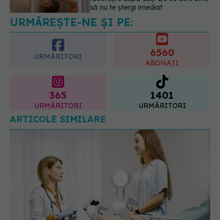
08.08.2026, 14:00
6560
URMĂRITORI
ABONAȚI
365
1401
URMĂRITORI
URMĂRITORI
ARTICOLE SIMILARE
Când este recomandat femeilor să meargă la