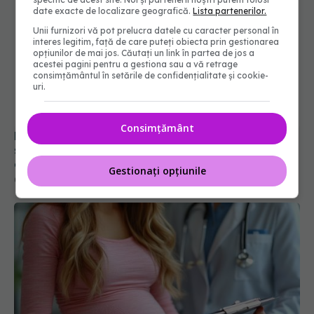
date exacte de localizare geografică.
Lista partenerilor.
Unii furnizori vă pot prelucra datele cu caracter personal în
interes legitim, față de care puteți obiecta prin gestionarea
opțiunilor de mai jos. Căutați un link în partea de jos a
acestei pagini pentru a gestiona sau a vă retrage
consimțământul în setările de confidențialitate și cookie-
De ce aleg medicii să congeleze embrionii? Noua
uri.
strategie care schimbă șansele de a avea un
copil
Consimțământ
07 iul 2026, 19:43
Gestionați opțiunile