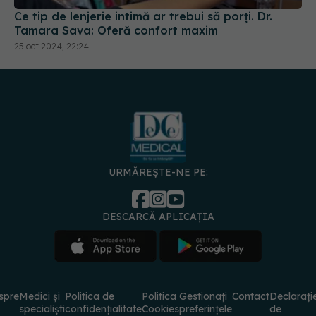
URMĂREȘTE-NE PE:
DESCARCĂ APLICAȚIA
spre
Medici și
Politica de
Politica
Gestionați
Contact
Declarați
specialiști
confidențialitate
Cookies
preferințele
de
accesibili
© 2026 PRESS MEDIA ELECTRONIC S.R.L. Toate drepturile rezervate