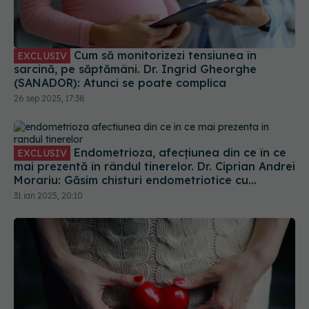
Cum să monitorizezi tensiunea în
EXCLUSIV
sarcină, pe săptămâni. Dr. Ingrid Gheorghe
(SANADOR): Atunci se poate complica
26 sep 2025, 17:38
Endometrioza, afecțiunea din ce în ce
EXCLUSIV
mai prezentă în rândul tinerelor. Dr. Ciprian Andrei
Morariu: Găsim chisturi endometriotice cu
dimensiuni și volum crescut
31 ian 2025, 20:10