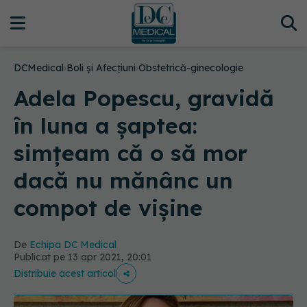
DCMedical
›
Boli și Afecțiuni
›
Obstetrică-ginecologie
Adela Popescu, gravidă
în luna a șaptea:
simțeam că o să mor
dacă nu mănânc un
compot de vișine
De
Echipa DC Medical
Publicat pe 13 apr 2021, 20:01
Distribuie acest articol