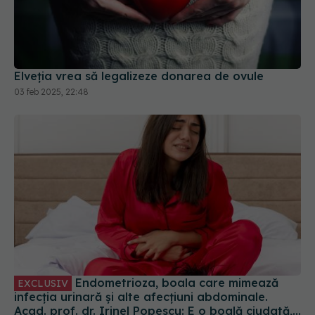
Elveţia vrea să legalizeze donarea de ovule
03 feb 2025, 22:48
Endometrioza, boala care mimează
EXCLUSIV
infecția urinară și alte afecțiuni abdominale.
Acad. prof. dr. Irinel Popescu: E o boală ciudată,
misterioasă
30 iul 2024, 22:57