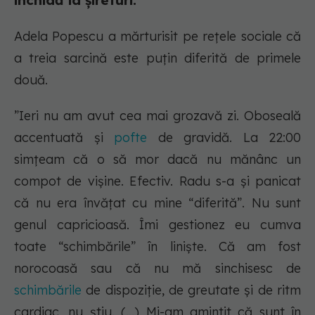
închidă la șireturi.
Adela Popescu a mărturisit pe rețele sociale că
a treia sarcină este puțin diferită de primele
două.
”Ieri nu am avut cea mai grozavă zi. Oboseală
accentuată și
pofte
de gravidă. La 22:00
simțeam că o să mor dacă nu mănânc un
compot de vișine. Efectiv. Radu s-a și panicat
că nu era învățat cu mine “diferită”. Nu sunt
genul capricioasă. Îmi gestionez eu cumva
toate “schimbările” în liniște. Că am fost
norocoasă sau că nu mă sinchisesc de
schimbările
de dispoziție, de greutate și de ritm
cardiac, nu știu. (...) Mi-am amintit că sunt în