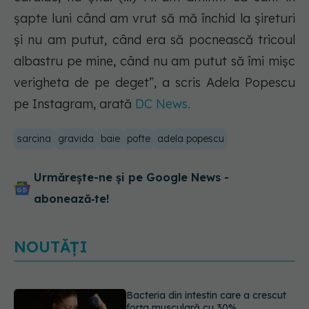
șapte luni când am vrut să mă închid la șireturi
și nu am putut, când era să pocnească tricoul
albastru pe mine, când nu am putut să îmi mișc
verigheta de pe deget”, a scris Adela Popescu
pe Instagram, arată
DC News.
sarcina
gravida
baie
pofte
adela popescu
Urmărește-ne și pe Google News -
abonează‑te!
NOUTĂȚI
5 mituri despre menstruație pe care
să nu le mai crezi