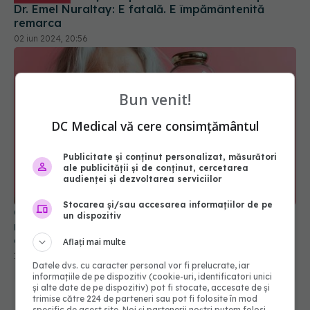
Bun venit!
DC Medical vă cere consimțământul
Publicitate și conținut personalizat, măsurători
Ce nu a spus nimeni despre menopauză: nu ești
ale publicității și de conținut, cercetarea
nebună, ești la perimenopauză. Ce se întâmplă în
audienței și dezvoltarea serviciilor
creierul tău
19 mai 2025, 10:54
Stocarea și/sau accesarea informațiilor de pe
un dispozitiv
Aflați mai multe
Datele dvs. cu caracter personal vor fi prelucrate, iar
informațiile de pe dispozitiv (cookie-uri, identificatori unici
și alte date de pe dispozitiv) pot fi stocate, accesate de și
trimise către 224 de parteneri sau pot fi folosite în mod
specific de acest site. Noi și partenerii noștri putem folosi