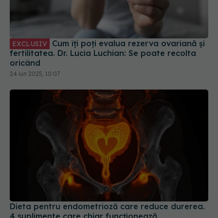
Cum îți poți evalua rezerva ovariană și
EXCLUSIV
fertilitatea. Dr. Lucia Luchian: Se poate recolta
oricând
24 iun 2025, 10:07
Dieta pentru endometrioză care reduce durerea.
4 suplimente care chiar funcționează
11 apr 2025, 11:59