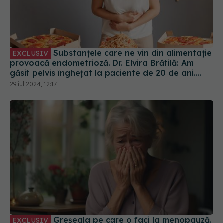
Substanțele care ne vin din alimentație
EXCLUSIV
provoacă endometrioză. Dr. Elvira Brătilă: Am
găsit pelvis înghețat la paciente de 20 de ani.
Boala este mai agresivă
29 iul 2024, 12:17
Greșeala pe care o faci la menopauză.
EXCLUSIV
Dr. Emel Nuraltay: E fatală. E împământenită
remarca
02 iun 2024, 20:56