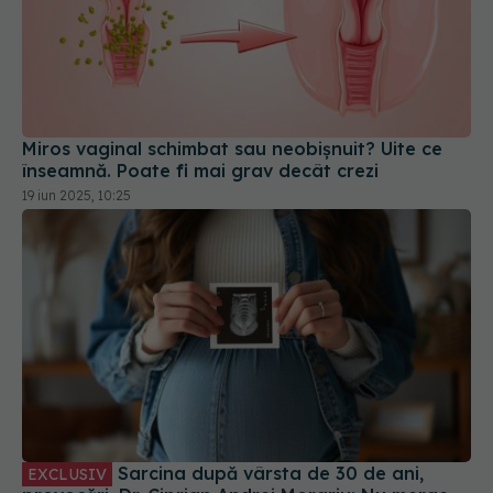
Miros vaginal schimbat sau neobișnuit? Uite ce
înseamnă. Poate fi mai grav decât crezi
19 iun 2025, 10:25
Sarcina după vârsta de 30 de ani,
EXCLUSIV
provocări. Dr. Ciprian Andrei Morariu: Nu merge
chiar așa
01 feb 2025, 22:21