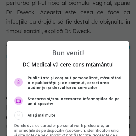
perturba pH-ul tipic al biomului vaginal, spune
Dr. Dweck. Aceasta este ceea ce face ca
infecțiile cu drojdie să fie destul de obișnuite în
timpul sarcinii, explică Dr. Dweck.
Vezi și:
Ce înseamnă când cineva își schimbă
Bun venit!
numele. Cum te afectează acest lucru
DC Medical vă cere consimțământul
Publicitate și conținut personalizat, măsurători
Infecție a tractului urinar
ale publicității și de conținut, cercetarea
audienței și dezvoltarea serviciilor
O infecție a tractului urinar este o infecție
Stocarea și/sau accesarea informațiilor de pe
un dispozitiv
bacteriană care apare oriunde în tractul urinar
Aflați mai multe
(a se citi: rinichi, uretră, uretere și vezică
urinară) și va provoca în mod obișnuit dureri
Datele dvs. cu caracter personal vor fi prelucrate, iar
informațiile de pe dispozitiv (cookie-uri, identificatori unici
pelviene, o dorință puternică de a urina, o
și alte date de pe dispozitiv) pot fi stocate, accesate de și