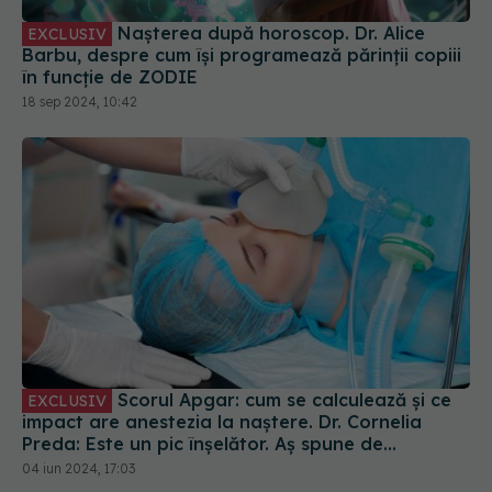
Nașterea după horoscop. Dr. Alice
EXCLUSIV
Barbu, despre cum își programează părinții copiii
în funcție de ZODIE
18 sep 2024, 10:42
Scorul Apgar: cum se calculează și ce
EXCLUSIV
impact are anestezia la naștere. Dr. Cornelia
Preda: Este un pic înșelător. Aș spune de
anestezia peridurală
04 iun 2024, 17:03