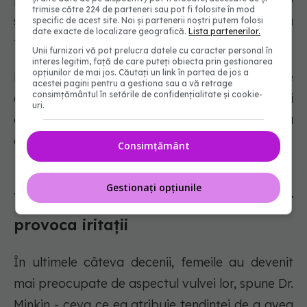
trimise către 224 de parteneri sau pot fi folosite în mod
senzație de arsură în timpul urinării și urină
specific de acest site. Noi și partenerii noștri putem folosi
date exacte de localizare geografică.
Lista partenerilor.
tulbure sau urât mirositoare.
Unii furnizori vă pot prelucra datele cu caracter personal în
interes legitim, față de care puteți obiecta prin gestionarea
opțiunilor de mai jos. Căutați un link în partea de jos a
Dar Dr. Minkin confirmă că poate provoca, de
acestei pagini pentru a gestiona sau a vă retrage
consimțământul în setările de confidențialitate și cookie-
asemenea, mâncărimi sub forma unei senzații
uri.
de furnicături și iritații, mai ales dacă infecția
este localizată în apropierea uretrei.
Consimțământ
Gestionați opțiunile
Tratamentele de înfrumusețare pot
provoca iritații
În ultimele câteva decenii, femeile au devenit
mai preocupate de aspectul vulvei lor, spune Dr.
Minkin - ceva ce ea atribuie tendinței de a avea