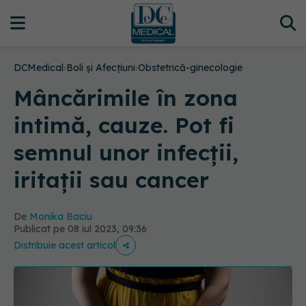
DCMedical
›
Boli și Afecțiuni
›
Obstetrică-ginecologie
Mâncărimile în zona
intimă, cauze. Pot fi
semnul unor infecții,
iritații sau cancer
De
Monika Baciu
Publicat pe 08 iul 2023, 09:36
Distribuie acest articol