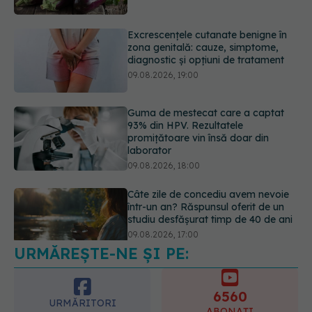
Guma de mestecat care a captat
93% din HPV. Rezultatele
promițătoare vin însă doar din
laborator
09.08.2026, 18:00
Câte zile de concediu avem nevoie
într-un an? Răspunsul oferit de un
studiu desfășurat timp de 40 de ani
09.08.2026, 17:00
Reclamele din platformele medicale
AI pot influența prescrierea
medicamentelor
09.08.2026, 21:00
URMĂREȘTE-NE ȘI PE:
6560
URMĂRITORI
ABONAȚI