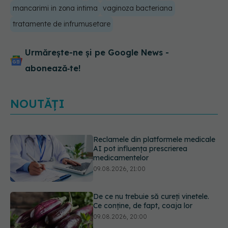
mancarimi in zona intima
vaginoza bacteriana
tratamente de infrumusetare
Urmărește-ne și pe Google News -
abonează‑te!
NOUTĂȚI
De ce nu trebuie să cureți vinetele.
Ce conține, de fapt, coaja lor
09.08.2026, 20:00
Excrescențele cutanate benigne în
zona genitală: cauze, simptome,
diagnostic și opțiuni de tratament
09.08.2026, 19:00