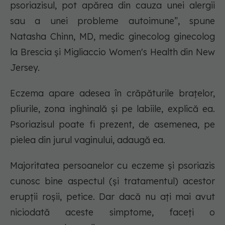
psoriazisul, pot apărea din cauza unei alergii
sau a unei probleme autoimune”, spune
Natasha Chinn, MD, medic ginecolog ginecolog
la Brescia și Migliaccio Women's Health din New
Jersey.
Eczema apare adesea în crăpăturile brațelor,
pliurile, zona inghinală și pe labiile, explică ea.
Psoriazisul poate fi prezent, de asemenea, pe
pielea din jurul vaginului, adaugă ea.
Majoritatea persoanelor cu eczeme și psoriazis
cunosc bine aspectul (și tratamentul) acestor
erupții roșii, petice. Dar dacă nu ați mai avut
niciodată aceste simptome, faceți o