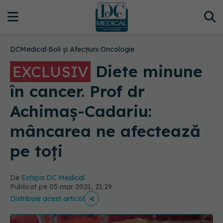
DCMedical
›
Boli și Afecțiuni
›
Oncologie
Diete minune
EXCLUSIV
în cancer. Prof dr
Achimaș-Cadariu:
mâncarea ne afectează
pe toți
De
Echipa DC Medical
Publicat pe 05 mar 2021, 21:29
Distribuie acest articol