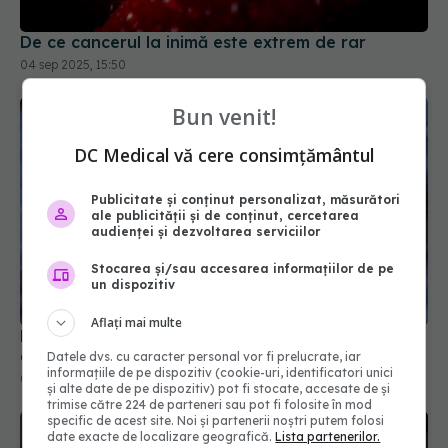
De ce cancerul la inimă este extrem de rar
04 sep 2025, 15:50
Bun venit!
DC Medical vă cere consimțământul
Publicitate și conținut personalizat, măsurători
ale publicității și de conținut, cercetarea
audienței și dezvoltarea serviciilor
Stocarea și/sau accesarea informațiilor de pe
un dispozitiv
Aflați mai multe
Proteina care hrănește tumorile și le face să se
dezvolte
Datele dvs. cu caracter personal vor fi prelucrate, iar
informațiile de pe dispozitiv (cookie-uri, identificatori unici
07 mar 2026, 15:29
și alte date de pe dispozitiv) pot fi stocate, accesate de și
trimise către 224 de parteneri sau pot fi folosite în mod
specific de acest site. Noi și partenerii noștri putem folosi
date exacte de localizare geografică.
Lista partenerilor.