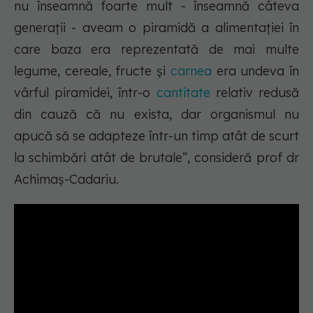
nu înseamnă foarte mult - înseamnă câteva
generații - aveam o piramidă a alimentației în
care baza era reprezentată de mai multe
legume, cereale, fructe și
carnea
era undeva în
vârful piramidei, într-o
cantitate
relativ redusă
din cauză că nu exista, dar organismul nu
apucă să se adapteze într-un timp atât de scurt
la schimbări atât de brutale”, consideră prof dr
Achimaș-Cadariu.