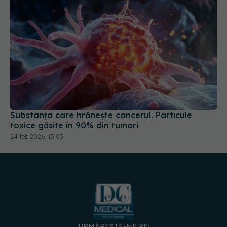
Substanța care hrănește cancerul. Particule
toxice găsite în 90% din tumori
24 feb 2026, 15:03
URMĂREȘTE-NE PE: