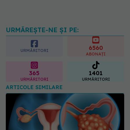
Ce spune culoarea ta preferată
despre vârsta pe care o ai. Care
este "codul cromatic" al generațiilor
07.08.2026, 21:29
URMĂREȘTE-NE ȘI PE:
6560
URMĂRITORI
ABONAȚI
365
1401
URMĂRITORI
URMĂRITORI
ARTICOLE SIMILARE