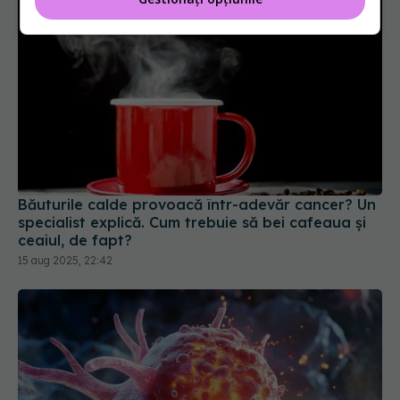
Băuturile calde provoacă într-adevăr cancer? Un
specialist explică. Cum trebuie să bei cafeaua și
ceaiul, de fapt?
15 aug 2025, 22:42