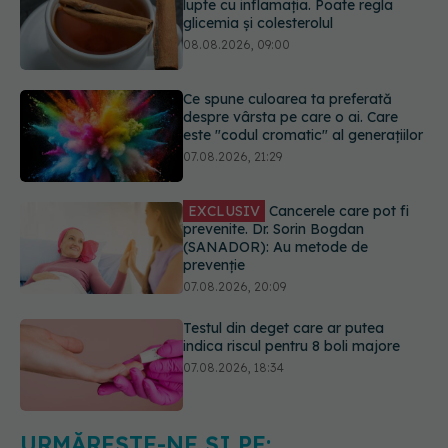
Ce spune culoarea ta preferată
despre vârsta pe care o ai. Care
este "codul cromatic" al generațiilor
07.08.2026, 21:29
EXCLUSIV
Cancerele care pot fi
prevenite. Dr. Sorin Bogdan
(SANADOR): Au metode de
prevenție
07.08.2026, 20:09
Testul din deget care ar putea
indica riscul pentru 8 boli majore
07.08.2026, 18:34
Fereastra alimentară de opt ore ar
putea ajuta creierul femeilor de
peste 50 de ani
08.08.2026, 10:00
URMĂREȘTE-NE ȘI PE: