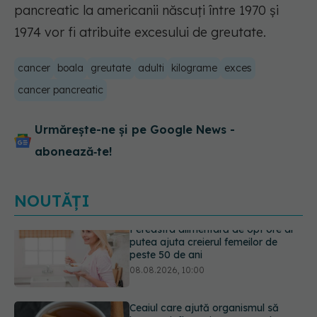
pancreatic la americanii născuți între 1970 și
1974 vor fi atribuite excesului de greutate.
cancer
boala
greutate
adulti
kilograme
exces
cancer pancreatic
Urmărește-ne și pe Google News -
abonează‑te!
NOUTĂȚI
Ceaiul care ajută organismul să
lupte cu inflamația. Poate regla
glicemia și colesterolul
08.08.2026, 09:00