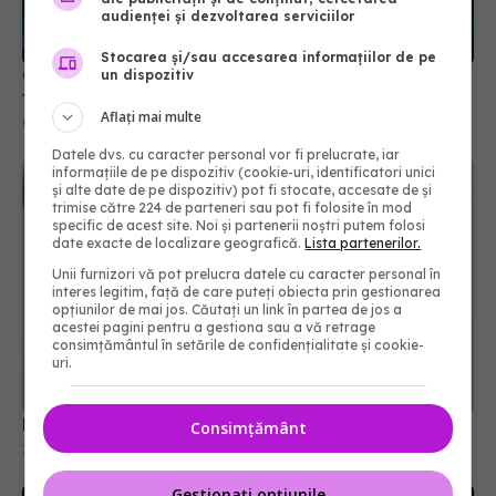
audienței și dezvoltarea serviciilor
Stocarea și/sau accesarea informațiilor de pe
Cancerul pulmonar: 7 semne banale ignorate
un dispozitiv
frecvent
Aflați mai multe
04 oct 2025, 14:07
Datele dvs. cu caracter personal vor fi prelucrate, iar
informațiile de pe dispozitiv (cookie-uri, identificatori unici
și alte date de pe dispozitiv) pot fi stocate, accesate de și
trimise către 224 de parteneri sau pot fi folosite în mod
specific de acest site. Noi și partenerii noștri putem folosi
date exacte de localizare geografică.
Lista partenerilor.
Unii furnizori vă pot prelucra datele cu caracter personal în
interes legitim, față de care puteți obiecta prin gestionarea
opțiunilor de mai jos. Căutați un link în partea de jos a
acestei pagini pentru a gestiona sau a vă retrage
consimțământul în setările de confidențialitate și cookie-
uri.
Balonarea, semnul principal al cancerului ovarian
Consimțământ
16 mar 2026, 15:16
Gestionați opțiunile