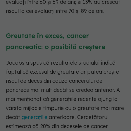
evaluați între 60 și 69 de ani; și 13% au crescut
riscul la cei evaluați între 70 și 89 de ani.
Greutate în exces, cancer
pancreatic: o posibilă creștere
Jacobs a spus că rezultatele studiului indică
faptul că excesul de greutate ar putea crește
riscul de deces din cauza cancerului de
pancreas mai mult decât se credea anterior. A
mai menționat că generațiile recente ajung la
vârsta mijlocie timpurie cu o greutate mai mare
decât
generațiile
anterioare. Cercetătorul
estimează că 28% din decesele de cancer