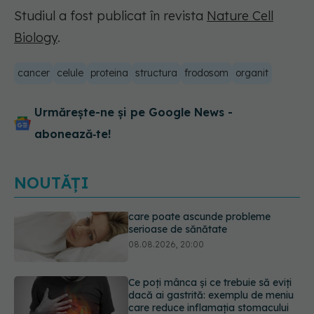
Studiul a fost publicat în revista
Nature Cell
Biology
.
cancer
celule
proteina
structura
frodosom
organit
Urmărește-ne și pe Google News -
abonează‑te!
NOUTĂȚI
Ce poți mânca și ce trebuie să eviți
dacă ai gastrită: exemplu de meniu
care reduce inflamația stomacului
08.08.2026, 19:00
Microplasticele pot traversa bariera