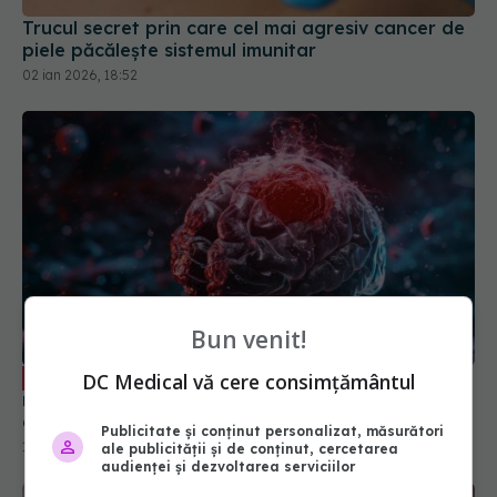
Trucul secret prin care cel mai agresiv cancer de
piele păcălește sistemul imunitar
02 ian 2026, 18:52
Bun venit!
Povestea femeii care a ajuns la
EXCLUSIV
DC Medical vă cere consimțământul
neurolog din cauza durerilor de cap și a aflat un
diagnostic devastator
Publicitate și conținut personalizat, măsurători
12 iun 2026, 11:21
ale publicității și de conținut, cercetarea
audienței și dezvoltarea serviciilor