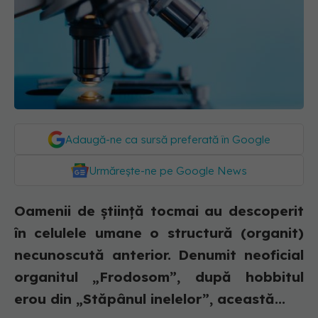
Adaugă-ne ca sursă preferată în Google
Urmărește-ne pe Google News
Oamenii de știință tocmai au descoperit
în celulele umane o structură (organit)
necunoscută anterior. Denumit neoficial
organitul „Frodosom”, după hobbitul
erou din „Stăpânul inelelor”, această...