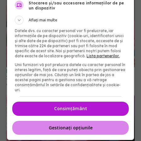
Stocarea și/sau accesarea informațiilor de pe
un dispozitiv
Aflați mai multe
Datele dvs. cu caracter personal vor fi prelucrate, iar
informațiile de pe dispozitiv (cookie-uri, identificatori unici
și alte date de pe dispozitiv) pot fi stocate, accesate de și
trimise către 224 de parteneri sau pot fi folosite în mod
specific de acest site. Noi și partenerii noștri putem folosi
date exacte de localizare geografică.
Lista partenerilor.
Unii furnizori vă pot prelucra datele cu caracter personal în
interes legitim, față de care puteți obiecta prin gestionarea
Decesele cauzate de cancer se vor dubla până în
opțiunilor de mai jos. Căutați un link în partea de jos a
2050, avertizează experții
acestei pagini pentru a gestiona sau a vă retrage
09 dec 2025, 14:27
consimțământul în setările de confidențialitate și cookie-
uri.
Consimțământ
Gestionați opțiunile