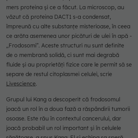
mers proteina și ce a făcut. La microscop, au
văzut că proteina DACT1 s-a condensat,
împreună cu alte substanțe misterioase, în ceea
ce arăta asemenea unor picături de ulei în apă -
„Frodosomi”. Aceste structuri nu sunt definite
de o membrană solidă, ci sunt mai degrabă
fluide și au proprietăți fizice care le permit să se
separe de restul citoplasmei celulei, scrie
Livescience
.
Grupul lui Kang a descoperit că frodosomul
joacă un rol în a doua fază a răspândirii tumorii
osoase. Este rău în contextul cancerului, dar
joacă probabil un rol important și în celulele
sănătoase, a spus Kang. El și echipa sa speră