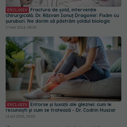
chirurgicală. Dr. Răzvan Ionuț Dragomir: Fixăm cu
șuruburi. Ne dorim să păstrăm șoldul biologic
17 mar 2024, 08:55
Entorse și luxații ale gleznei: cum le
EXCLUSIV
recunoști și cum se tratează - Dr. Codrin Huszar
14 oct 2025, 23:03
Coxartroza, osteoartrita de șold, afecțiune
debilitantă. Duce la dificultăți de deplasare