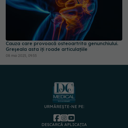
Cauza care provoacă osteoartrita genunchiului.
Greșeala asta îți roade articulațiile
08 mai 2025, 09:55
URMĂREȘTE-NE PE:
DESCARCĂ APLICAȚIA