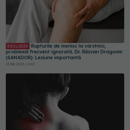
Rupturile de menisc la vârstnici,
EXCLUSIV
problemă frecvent ignorată. Dr. Răzvan Dragomir
(SANADOR): Leziune importantă
13 feb 2026, 14:10
Mișcarea banală la care trebuie să
EXCLUSIV