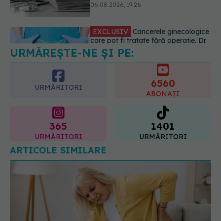
anumite categorii de paciente
06.08.2026, 19:05
URMĂREȘTE-NE ȘI PE:
EXCLUSIV
Brahiterapie vs
radioterapie externă în cancerul
ginecologic. Dr. Sorin Bogdan
6560
(SANADOR) explică diferența și
URMĂRITORI
cum acționează tratamentul
ABONAȚI
06.08.2026, 22:49
365
1401
URMĂRITORI
URMĂRITORI
ARTICOLE SIMILARE