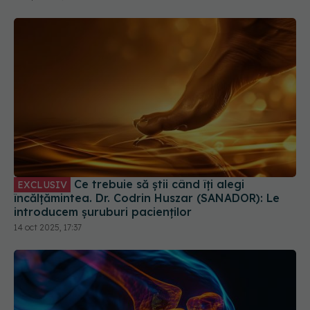
Ce trebuie să știi când îți alegi
EXCLUSIV
încălțămintea. Dr. Codrin Huszar (SANADOR): Le
introducem șuruburi pacienților
14 oct 2025, 17:37