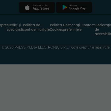
spre
Medici și
Politica de
Politica
Gestionați
Contact
Declarați
specialiști
confidențialitate
Cookies
preferințele
de
accesibili
© 2026 PRESS MEDIA ELECTRONIC S.R.L. Toate drepturile rezervate