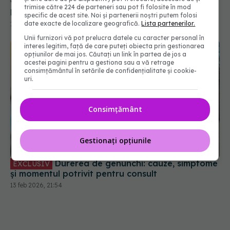
trimise către 224 de parteneri sau pot fi folosite în mod
specific de acest site. Noi și partenerii noștri putem folosi
date exacte de localizare geografică.
Lista partenerilor.
Unii furnizori vă pot prelucra datele cu caracter personal în
interes legitim, față de care puteți obiecta prin gestionarea
opțiunilor de mai jos. Căutați un link în partea de jos a
acestei pagini pentru a gestiona sau a vă retrage
consimțământul în setările de confidențialitate și cookie-
uri.
Consimțământ
Durerea de genunchi: cauze, simptome
EXCLUSIV
Gestionați opțiunile
și momentul potrivit pentru consult
13 feb 2026, 21:54