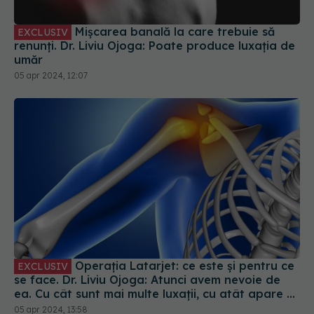
renunți. Dr. Liviu Ojoga: Poate produce luxația de
umăr
05 apr 2024, 12:07
Operația Latarjet: ce este și pentru ce
EXCLUSIV
se face. Dr. Liviu Ojoga: Atunci avem nevoie de
ea. Cu cât sunt mai multe luxații, cu atât apare o
pierdere de os
05 apr 2024, 13:58