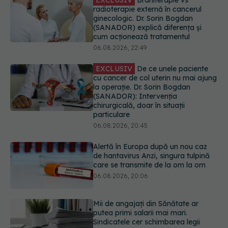
EXCLUSIV
De ce unele paciente
cu cancer de col uterin nu mai ajung
la operație. Dr. Sorin Bogdan
(SANADOR): Intervenția
chirurgicală, doar în situații
particulare
06.08.2026, 20:45
Alertă în Europa după un nou caz
de hantavirus Anzi, singura tulpină
care se transmite de la om la om
06.08.2026, 20:06
Mii de angajați din Sănătate ar
putea primi salarii mai mari.
Sindicatele cer schimbarea legii
06.08.2026, 19:26
EXCLUSIV
Cancerele ginecologice
care pot fi tratate fără operație. Dr.
Sorin Bogdan (SANADOR): Chirurgia
este indicată doar punctual, pentru