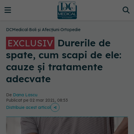
DCMedical
›
Boli și Afecțiuni
›
Ortopedie
Durerile de
EXCLUSIV
spate, cum scapi de ele:
cauze și tratamente
adecvate
De
Dana Lascu
Publicat pe 02 mar 2021, 08:53
Distribuie acest articol