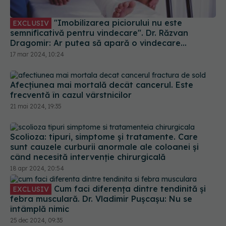
semnificativă pentru vindecare". Dr. Răzvan
Dragomir: Ar putea să apară o vindecare
spontană a meniscului, dar se întâmplă rar
17 mar 2024, 10:24
Afecțiunea mai mortală decât cancerul. Este
frecventă în cazul vârstnicilor
21 mai 2024, 19:35
Scolioza: tipuri, simptome și tratamente. Care
sunt cauzele curburii anormale ale coloanei și
când necesită intervenție chirurgicală
18 apr 2024, 20:54
Cum faci diferența dintre tendinită și
EXCLUSIV
febra musculară. Dr. Vladimir Pușcașu: Nu se
întâmplă nimic
25 dec 2024, 09:35