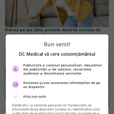
Mersul pe jos zilnic previne durerile cronice de
spate și protejează coloana
08 sep 2025, 20:05
Bun venit!
DC Medical vă cere consimțământul
Publicitate și conținut personalizat, măsurători
ale publicității și de conținut, cercetarea
audienței și dezvoltarea serviciilor
Stocarea și/sau accesarea informațiilor de pe
un dispozitiv
Ruptura de menisc: când nu poate fi
Aflați mai multe
EXCLUSIV
vindecată. Semnul dat de sângerare. Dr.
Datele dvs. cu caracter personal vor fi prelucrate, iar
Dragomir: Acolo sunt șanse de vindecare
informațiile de pe dispozitiv (cookie-uri, identificatori unici
16 mar 2024, 11:05
și alte date de pe dispozitiv) pot fi stocate, accesate de și