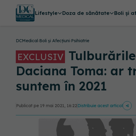
Lifestyle
Doza de sănătate
Boli și a
DCMedical
›
Boli și Afecțiuni
›
Psihiatrie
Tulburările
EXCLUSIV
Daciana Toma: ar tr
suntem în 2021
Publicat pe 19 mai 2021, 16:22
Distribuie acest articol