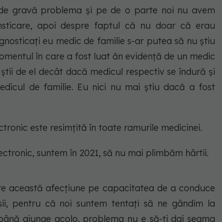
 de gravă problema și pe de o parte noi nu avem
sticare, apoi despre faptul că nu doar că erau
gnosticați eu medic de familie s-ar putea să nu știu
momentul în care a fost luat ăn evidență de un medic
 știi de el decât dacă medicul respectiv se îndură și
edicul de familie. Eu nici nu mai știu dacă a fost
ctronic este resimțită în toate ramurile medicinei.
ectronic, suntem în 2021, să nu mai plimbăm hârtii.
e are această afecțiune pe capacitatea de a conduce
ii, pentru că noi suntem tentați să ne gândim la
da până ajunge acolo, problema nu e să-ți dai seama