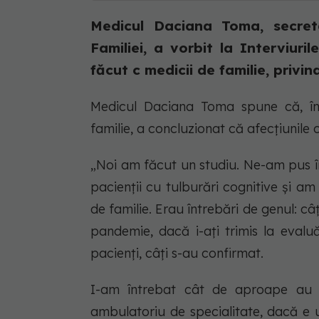
Medicul Daciana Toma, secreta
Familiei, a vorbit la Interviur
făcut c medicii de familie, privind
Medicul Daciana Toma spune că, în 
familie, a concluzionat că afecțiunile
„Noi am făcut un studiu. Ne-am pus î
pacienții cu tulburări cognitive și a
de familie. Erau întrebări de genul: câț
pandemie, dacă i-ați trimis la evaluă
pacienți, câți s-au confirmat.
I-am întrebat cât de aproape au u
ambulatoriu de specialitate, dacă e 