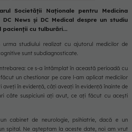
rul Societății Naționale pentru Medicina
ile DC News și DC Medical despre un studiu
 pacienții cu tulburări...
urma studiului realizat cu ajutorul medicilor de
 cognitive sunt subdiagnosticate.
ntrebarea: ce s-a întâmplat în această perioadă cu
m făcut un chestionar pe care l-am aplicat medicilor
i aveți în evidență, câți aveați în evidență înainte de
ri câte suspiciuni ați avut, ce ați făcut cu acești
n cabinet de neurologie, psihiatrie, dacă e un
un spital. Ne așteptam la aceste date, noi am vrut