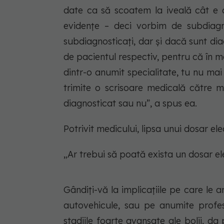
date ca să scoatem la iveală cât e
evidențe – deci vorbim de subdiagn
subdiagnosticați, dar și dacă sunt dia
de pacientul respectiv, pentru că în 
dintr-o anumit specialitate, tu nu mai
trimite o scrisoare medicală către m
diagnosticat sau nu”, a spus ea.
Potrivit medicului, lipsa unui dosar ele
„Ar trebui să poată exista un dosar el
Gândiți-vă la implicațiile pe care l
autovehicule, sau pe anumite profes
stadiile foarte avansate ale bolii, 