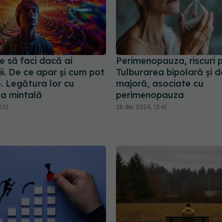
e să faci dacă ai
Perimenopauza, riscuri p
ii. De ce apar și cum pot
Tulburarea bipolară și d
e. Legătura lor cu
majoră, asociate cu
a mintală
perimenopauza
3:01
28 dec 2024, 13:41