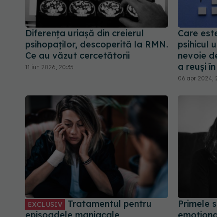
Diferența uriașă din creierul
Care este
psihopaților, descoperită la RMN.
psihicul
Ce au văzut cercetătorii
nevoie d
a reuși în
11 iun 2026, 20:35
06 apr 2024, 
Tratamentul pentru
Primele 
EXCLUSIV
episoadele maniacale,
emoționa