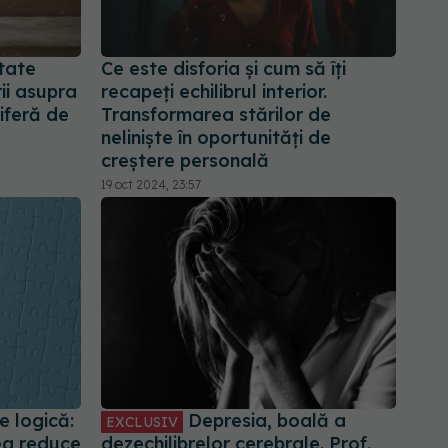
tate
Ce este disforia și cum să îți
ii asupra
recapeți echilibrul interior.
iferă de
Transformarea stărilor de
neliniște în oportunități de
creștere personală
19 oct 2024, 23:57
e logică:
Depresia, boală a
EXCLUSIV
ea reduce
dezechilibrelor cerebrale. Prof.