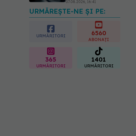
07.08.2026, 16:41
URMĂREȘTE-NE ȘI PE:
Ce spune culoarea ta
preferată despre vârsta
pe care o ai. Care este
"codul cromatic" al
6560
URMĂRITORI
generațiilor
ABONAȚI
07.08.2026, 21:29
365
1401
URMĂRITORI
URMĂRITORI