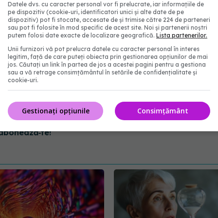
Datele dvs. cu caracter personal vor fi prelucrate, iar informațiile de
pe dispozitiv (cookie-uri, identificatori unici și alte date de pe
dispozitiv) pot fi stocate, accesate de și trimise către 224 de parteneri
sau pot fi folosite în mod specific de acest site. Noi și partenerii noștri
putem folosi date exacte de localizare geografică.
Lista partenerilor.
Unii furnizori vă pot prelucra datele cu caracter personal în interes
legitim, față de care puteți obiecta prin gestionarea opțiunilor de mai
jos. Căutați un link în partea de jos a acestei pagini pentru a gestiona
sau a vă retrage consimțământul în setările de confidențialitate și
cookie-uri.
itie
medic familie
daciana toma
diagnisticare
Gestionați opțiunile
Consimțământ
abonează‑te!