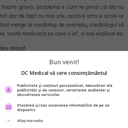
 foarte gravă, problema e cum te prinzi că ăla nu
e tot dar de fapt nu mai știe, acolo e arta și acolo ar
 când merge la cardiolog de exemplu, cardiologul să
are, toată medicația pe care o ia”, a mai explicat ea.
video atașat
Bun venit!
DC Medical vă cere consimțământul
Publicitate și conținut personalizat, măsurători ale
publicității și de conținut, cercetarea audienței și
dezvoltarea serviciilor
Stocarea și/sau accesarea informațiilor de pe un
dispozitiv
Aflați mai multe