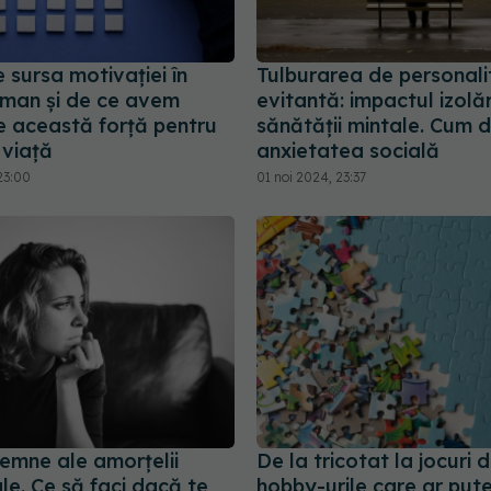
 sursa motivației în
Tulburarea de personali
 uman și de ce avem
evitantă: impactul izolăr
e această forță pentru
sănătății mintale. Cum d
 viață
anxietatea socială
23:00
01 noi 2024, 23:37
semne ale amorțelii
De la tricotat la jocuri d
le. Ce să faci dacă te
hobby-urile care ar put