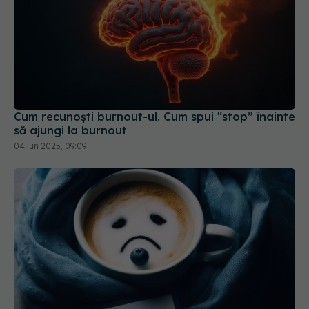
Cum recunoști burnout-ul. Cum spui "stop” înainte
să ajungi la burnout
04 iun 2025, 09:09
Blue Monday: mit mediatic sau realitate medicală
19 ian 2026, 08:40