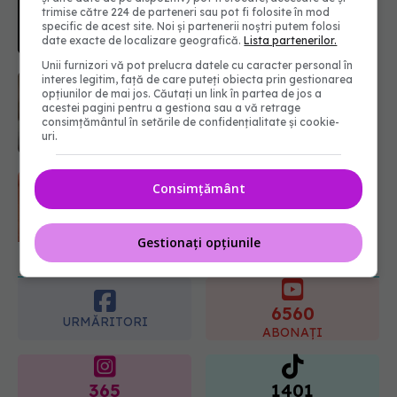
trimise către 224 de parteneri sau pot fi folosite în mod
07.08.2026, 15:14
specific de acest site. Noi și partenerii noștri putem folosi
date exacte de localizare geografică.
Lista partenerilor.
Unii furnizori vă pot prelucra datele cu caracter personal în
Ți-ai mărit buzele? Cele 4 greșeli
interes legitim, față de care puteți obiecta prin gestionarea
opțiunilor de mai jos. Căutați un link în partea de jos a
care pot strica rezultatul după
acestei pagini pentru a gestiona sau a vă retrage
injectarea cu acid hialuronic
consimțământul în setările de confidențialitate și cookie-
07.08.2026, 13:54
uri.
URMĂREȘTE-NE ȘI PE:
Testul din deget care ar putea
Consimțământ
indica riscul pentru 8 boli majore
07.08.2026, 18:34
6560
URMĂRITORI
Gestionați opțiunile
ABONAȚI
365
1401
URMĂRITORI
URMĂRITORI
ARTICOLE SIMILARE