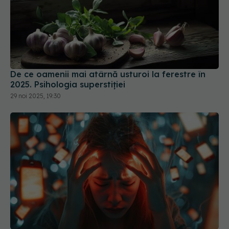
De ce oamenii mai atârnă usturoi la ferestre în
2025. Psihologia superstiției
29 noi 2025, 19:30
Anxietate sau burnout? Cum faci diferența.
Simptomul pe care toți îl ignoră
25 iun 2025, 19:42