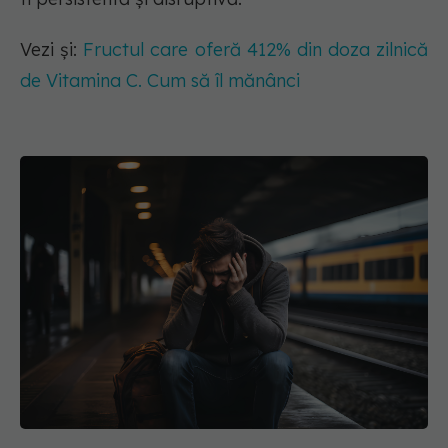
Vezi și:
Fructul care oferă 412% din doza zilnică
de Vitamina C. Cum să îl mănânci