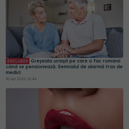
Greșeala uriașă pe care o fac românii
EXCLUSIV
când se pensionează. Semnalul de alarmă tras de
medici
30 apr 2026, 10:44
Ce dezvăluie forma buzei tale despre