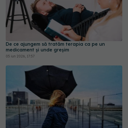
De ce ajungem să tratăm terapia ca pe un
medicament și unde greșim
05 iun 2026, 17:57
Paradoxul din prognoza meteo. De ce zilele
mohorâte sunt mai bune pentru productivitate
decât cele însorite
13 mai 2026, 15:58