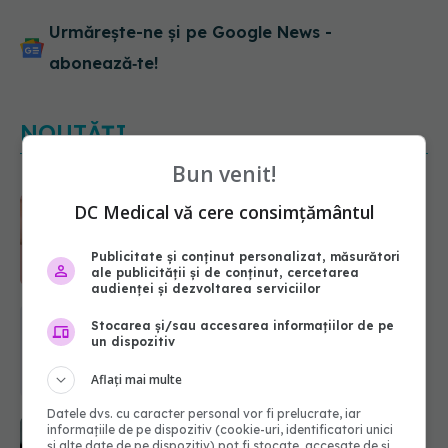
Urmărește-ne și pe Google News -
abonează‑te!
NOUTĂȚI
Bun venit!
Dieta care poate crește brusc
DC Medical vă cere consimțământul
colesterolul. Cine este mai expus
07.08.2026, 17:22
Publicitate și conținut personalizat, măsurători
ale publicității și de conținut, cercetarea
audienței și dezvoltarea serviciilor
PNRR: 174 de milioane de lei pentru
Stocarea și/sau accesarea informațiilor de pe
sănătate într-o singură săptămână.
un dispozitiv
Ce spitale primesc bani
07.08.2026, 16:41
Aflați mai multe
Datele dvs. cu caracter personal vor fi prelucrate, iar
Cât durează simptomele
informațiile de pe dispozitiv (cookie-uri, identificatori unici
menopauzei?
și alte date de pe dispozitiv) pot fi stocate, accesate de și