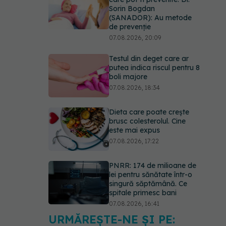
Sorin Bogdan
(SANADOR): Au metode
de prevenție
07.08.2026, 20:09
Testul din deget care ar
putea indica riscul pentru 8
boli majore
07.08.2026, 18:34
Dieta care poate crește
brusc colesterolul. Cine
este mai expus
07.08.2026, 17:22
PNRR: 174 de milioane de
lei pentru sănătate într-o
singură săptămână. Ce
spitale primesc bani
07.08.2026, 16:41
URMĂREȘTE-NE ȘI PE:
Ce spune culoarea ta