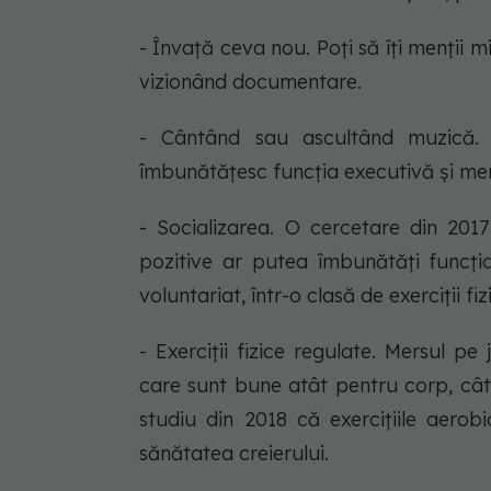
- Învață ceva nou. Poți să îți menții
vizionând documentare.
- Cântând sau ascultând muzică. O
îmbunătățesc funcția executivă și me
- Socializarea. O cercetare din 201
pozitive ar putea îmbunătăți funcția 
voluntariat, într-o clasă de exerciții fi
- Exerciții fizice regulate. Mersul pe 
care sunt bune atât pentru corp, cât 
studiu din 2018 că exercițiile aero
sănătatea creierului.