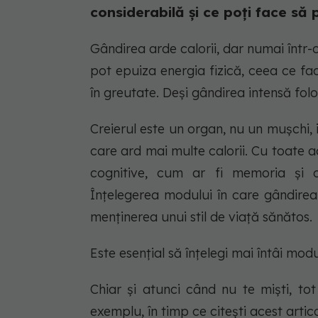
considerabilă și ce poți face să p
Gândirea arde calorii, dar numai într-
pot epuiza energia fizică, ceea ce fac
în greutate. Deși gândirea intensă fol
Creierul este un organ, nu un mușchi, i
care ard mai multe calorii. Cu toate a
cognitive, cum ar fi memoria și co
Înțelegerea modului în care gândirea
menținerea unui stil de viață sănătos.
Este esențial să înțelegi mai întâi modu
Chiar și atunci când nu te miști, tot 
exemplu, în timp ce citești acest artico