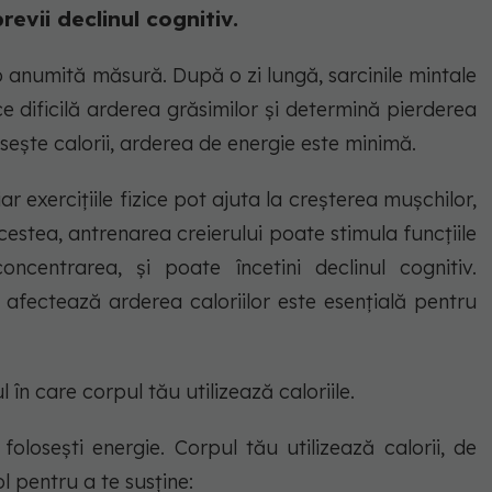
revii declinul cognitiv.
o anumită măsură. După o zi lungă, sarcinile mintale
e dificilă arderea grăsimilor și determină pierderea
osește calorii, arderea de energie este minimă.
ar exercițiile fizice pot ajuta la creșterea mușchilor,
cestea, antrenarea creierului poate stimula funcțiile
ncentrarea, și poate încetini declinul cognitiv.
 afectează arderea caloriilor este esențială pentru
l în care corpul tău utilizează caloriile.
folosești energie. Corpul tău utilizează calorii, de
l pentru a te susține: