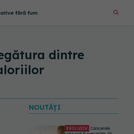
native fără fum
Legătura dintre
loriilor
NOUTĂȚI
EXCLUSIV
Cancerele
care pot fi prevenite. Dr.