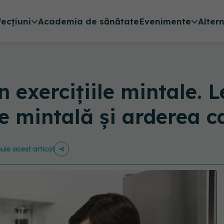
fecțiuni
Academia de sănătate
Evenimente
Alter
in exercițiile mintale. 
 mintală și arderea ca
buie acest articol