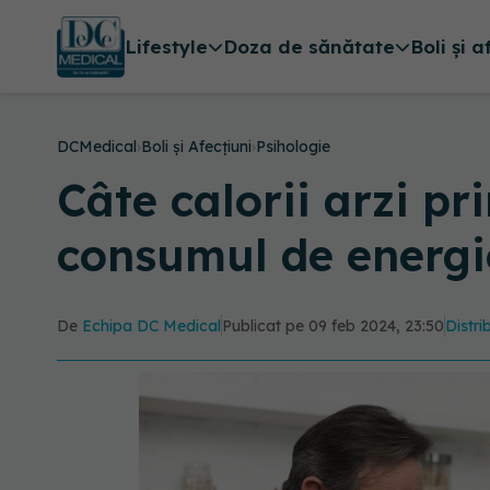
Lifestyle
Doza de sănătate
Boli și a
DCMedical
›
Boli și Afecțiuni
›
Psihologie
Câte calorii arzi pr
consumul de energie
De
Echipa DC Medical
Publicat pe 09 feb 2024, 23:50
Distri