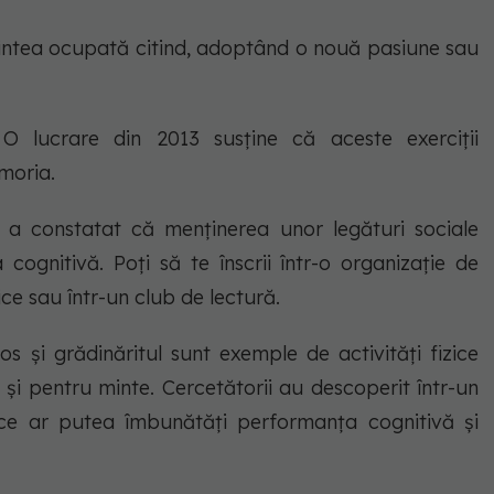
 mintea ocupată citind, adoptând o nouă pasiune sau
 lucrare din 2013 susține că aceste exerciții
moria.
7 a constatat că menținerea unor legături sociale
cognitivă. Poți să te înscrii într-o organizație de
zice sau într-un club de lectură.
jos și grădinăritul sunt exemple de activități fizice
și pentru minte. Cercetătorii au descoperit într-un
bice ar putea îmbunătăți performanța cognitivă și