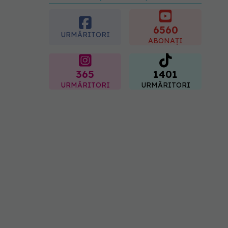
preferată despre vârsta
pe care o ai. Care este
"codul cromatic" al
6560
URMĂRITORI
generațiilor
ABONAȚI
07.08.2026, 21:29
365
1401
URMĂRITORI
URMĂRITORI