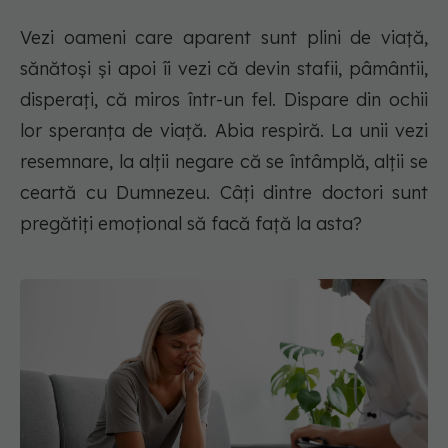
Vezi oameni care aparent sunt plini de viață,
sănătoși și apoi îi vezi că devin stafii, pâmântii,
disperați, că miros într-un fel. Dispare din ochii
lor speranța de viață. Abia respiră. La unii vezi
resemnare, la alții negare că se întâmplă, alții se
ceartă cu Dumnezeu. Câți dintre doctori sunt
pregătiți emoțional să facă față la asta?