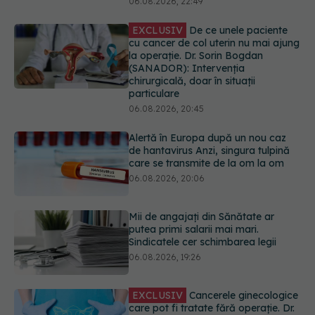
particulare
06.08.2026, 20:45
Alertă în Europa după un nou caz
de hantavirus Anzi, singura tulpină
care se transmite de la om la om
06.08.2026, 20:06
Mii de angajați din Sănătate ar
putea primi salarii mai mari.
Sindicatele cer schimbarea legii
06.08.2026, 19:26
EXCLUSIV
Cancerele ginecologice
care pot fi tratate fără operație. Dr.
Sorin Bogdan (SANADOR): Chirurgia
este indicată doar punctual, pentru
anumite categorii de paciente
06.08.2026, 19:05
URMĂREȘTE-NE ȘI PE:
EXCLUSIV
Brahiterapie vs