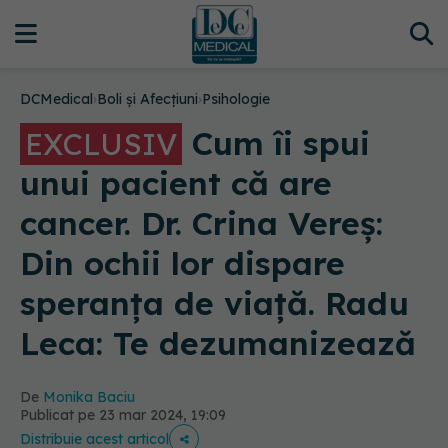
DCMedical
›
Boli și Afecțiuni
›
Psihologie
Cum îi spui
EXCLUSIV
unui pacient că are
cancer. Dr. Crina Vereș:
Din ochii lor dispare
speranța de viață. Radu
Leca: Te dezumanizează
De
Monika Baciu
Publicat pe 23 mar 2024, 19:09
Distribuie acest articol