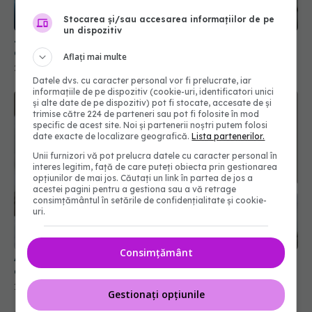
Ziua Internațională a Fericirii 2026: bunăstarea în
era digitală
Stocarea și/sau accesarea informațiilor de pe
un dispozitiv
20 mar 2026, 11:41
Aflați mai multe
Datele dvs. cu caracter personal vor fi prelucrate, iar
informațiile de pe dispozitiv (cookie-uri, identificatori unici
și alte date de pe dispozitiv) pot fi stocate, accesate de și
trimise către 224 de parteneri sau pot fi folosite în mod
specific de acest site. Noi și partenerii noștri putem folosi
date exacte de localizare geografică.
Lista partenerilor.
Unii furnizori vă pot prelucra datele cu caracter personal în
interes legitim, față de care puteți obiecta prin gestionarea
opțiunilor de mai jos. Căutați un link în partea de jos a
acestei pagini pentru a gestiona sau a vă retrage
consimțământul în setările de confidențialitate și cookie-
uri.
Ai avut un vis urât ? De ce durerea rămâne și
după ce te trezești
Consimțământ
13 iul 2026, 08:45
Gestionați opțiunile