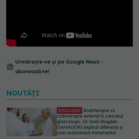
Urmărește-ne și pe Google News -
abonează‑te!
NOUTĂȚI
EXCLUSIV
De ce unele paciente
cu cancer de col uterin nu mai ajung
la operație. Dr. Sorin Bogdan
(SANADOR): Intervenția
chirurgicală, doar în situații