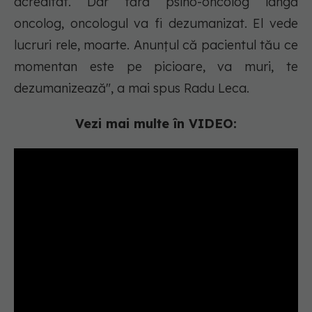
acreditat. Dar fără psiho-oncolog lângă
oncolog, oncologul va fi dezumanizat. El vede
lucruri rele, moarte. Anunțul că pacientul tău ce
momentan este pe picioare, va muri, te
dezumanizează", a mai spus Radu Leca.
Vezi mai multe în VIDEO: