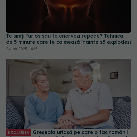
Te simți furios sau te enervezi repede? Tehnica
de 5 minute care te calmează înainte să explodezi
24 apr 2025, 14:15
Greșeala uriașă pe care o fac românii
EXCLUSIV
când se pensionează. Semnalul de alarmă tras de
medici
30 apr 2026, 10:44