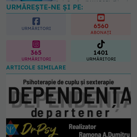
radioterapie externă în cancerul
ginecologic. Dr. Sorin Bogdan
6560
(SANADOR) explică diferența și
URMĂRITORI
cum acționează tratamentul
ABONAȚI
06.08.2026, 22:49
365
1401
URMĂRITORI
URMĂRITORI
ARTICOLE SIMILARE
Dependența simțită față de parteneri,
EXCLUSIV