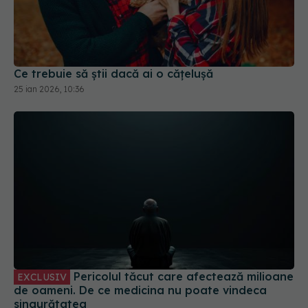
Ce trebuie să știi dacă ai o cățelușă
25 ian 2026, 10:36
Pericolul tăcut care afectează milioane
EXCLUSIV
de oameni. De ce medicina nu poate vindeca
singurătatea
31 iul 2026, 21:20