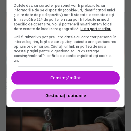
Datele dvs. cu caracter personal vor fi prelucrate, iar
informațiile de pe dispozitiv (cookie-uri, identificatori unici
și alte date de pe dispozitiv) pot fi stocate, accesate de și
trimise către 224 de parteneri sau pot fi folosite în mod
specific de acest site. Noi și partenerii noștri putem folosi
date exacte de localizare geografică.
Lista partenerilor.
Unii furnizori vă pot prelucra datele cu caracter personal în
interes legitim, față de care puteți obiecta prin gestionarea
opțiunilor de mai jos. Căutați un link în partea de jos a
acestei pagini pentru a gestiona sau a vă retrage
consimțământul în setările de confidențialitate și cookie-
uri.
Anxietate sau burnout? Cum faci diferența.
Simptomul pe care toți îl ignoră
Consimțământ
25 iun 2025, 19:42
Gestionați opțiunile