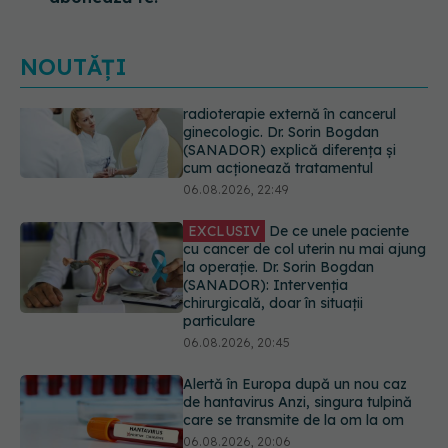
NOUTĂȚI
EXCLUSIV
De ce unele paciente
cu cancer de col uterin nu mai ajung
la operație. Dr. Sorin Bogdan
(SANADOR): Intervenția
chirurgicală, doar în situații
particulare
06.08.2026, 20:45
Alertă în Europa după un nou caz
de hantavirus Anzi, singura tulpină
care se transmite de la om la om
06.08.2026, 20:06
Mii de angajați din Sănătate ar
putea primi salarii mai mari.
Sindicatele cer schimbarea legii