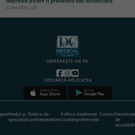
URMĂREȘTE-NE PE:
DESCARCĂ APLICAȚIA
spre
Medici și
Politica de
Politica
Gestionați
Contact
Declarați
specialiști
confidențialitate
Cookies
preferințele
de
accesibili
© 2026 PRESS MEDIA ELECTRONIC S.R.L. Toate drepturile rezervate