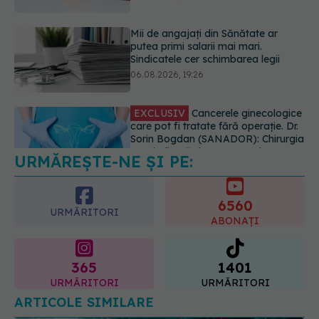
06.08.2026, 19:26
EXCLUSIV
Cancerele ginecologice
care pot fi tratate fără operație. Dr.
Sorin Bogdan (SANADOR): Chirurgia
este indicată doar punctual, pentru
anumite categorii de paciente
06.08.2026, 19:05
URMĂREȘTE-NE ȘI PE:
EXCLUSIV
Brahiterapie vs
radioterapie externă în cancerul
ginecologic. Dr. Sorin Bogdan
6560
(SANADOR) explică diferența și
URMĂRITORI
cum acționează tratamentul
ABONAȚI
06.08.2026, 22:49
365
1401
URMĂRITORI
URMĂRITORI
ARTICOLE SIMILARE