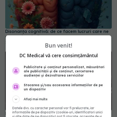
Disonanța cognitivă: de ce facem lucruri care ne
contrazic valorile
26 aug 2025, 16:30
Bun venit!
DC Medical vă cere consimțământul
Publicitate și conținut personalizat, măsurători
ale publicității și de conținut, cercetarea
audienței și dezvoltarea serviciilor
Stocarea și/sau accesarea informațiilor de pe
un dispozitiv
Aflați mai multe
Datele dvs. cu caracter personal vor fi prelucrate, iar
informațiile de pe dispozitiv (cookie-uri, identificatori unici
De ce terapeuții AI ar putea izola și mai mult
și alte date de pe dispozitiv) pot fi stocate, accesate de și