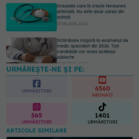
Schimbare majoră la examenul de
medic specialist din 2026. Toți
candidații vor avea aceleași
subiecte
07.08.2026, 11:52
Cât durează simptomele
menopauzei?
07.08.2026, 15:14
URMĂREȘTE-NE ȘI PE:
6560
URMĂRITORI
ABONAȚI
365
1401
URMĂRITORI
URMĂRITORI
ARTICOLE SIMILARE