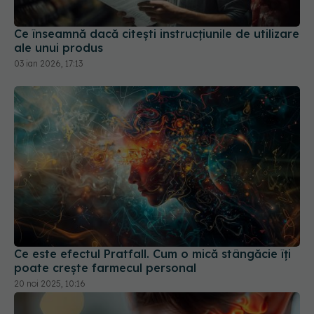
Ce înseamnă dacă citești instrucțiunile de utilizare
ale unui produs
03 ian 2026, 17:13
Ce este efectul Pratfall. Cum o mică stângăcie îți
poate crește farmecul personal
20 noi 2025, 10:16