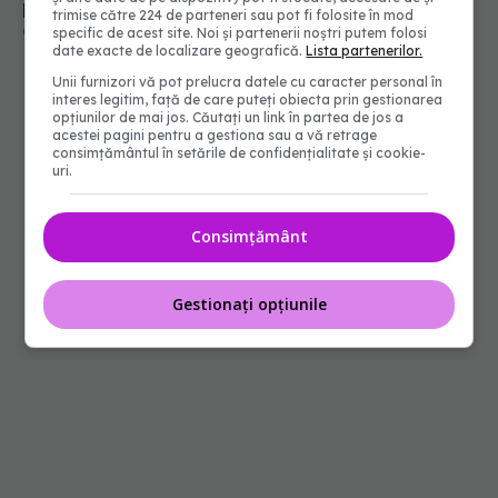
pacienții vulnerabili, în loc să ușureze suferința
trimise către 224 de parteneri sau pot fi folosite în mod
02 apr 2025, 23:02
specific de acest site. Noi și partenerii noștri putem folosi
date exacte de localizare geografică.
Lista partenerilor.
Unii furnizori vă pot prelucra datele cu caracter personal în
interes legitim, față de care puteți obiecta prin gestionarea
opțiunilor de mai jos. Căutați un link în partea de jos a
acestei pagini pentru a gestiona sau a vă retrage
consimțământul în setările de confidențialitate și cookie-
uri.
Consimțământ
Gestionați opțiunile