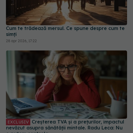
Cum te trădează mersul. Ce spune despre cum te
simți
28 apr 2026, 17:22
Creșterea TVA și a prețurilor, impactul
EXCLUSIV
nevăzut asupra sănătății mintale. Radu Leca: Nu