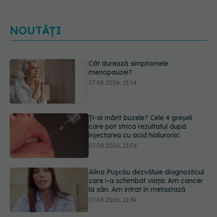
NOUTĂȚI
Ți-ai mărit buzele? Cele 4 greșeli
care pot strica rezultatul după
injectarea cu acid hialuronic
07.08.2026, 13:54
Alina Pușcău dezvăluie diagnosticul
care i-a schimbat viața: Am cancer
la sân. Am intrat în metastază
07.08.2026, 12:39
Greșeala care îți crește tensiunea
arterială. Nu este doar sarea din
solniță
07.08.2026, 12:14