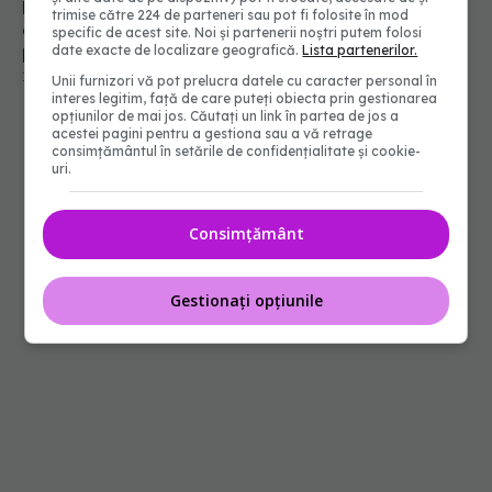
De ce are atât de mult succes Beach, Please? Ce
trimise către 224 de parteneri sau pot fi folosite în mod
explică psihologia despre felul în care îl
specific de acest site. Noi și partenerii noștri putem folosi
percepem
date exacte de localizare geografică.
Lista partenerilor.
12 iul 2026, 15:30
Unii furnizori vă pot prelucra datele cu caracter personal în
interes legitim, față de care puteți obiecta prin gestionarea
opțiunilor de mai jos. Căutați un link în partea de jos a
acestei pagini pentru a gestiona sau a vă retrage
consimțământul în setările de confidențialitate și cookie-
uri.
Consimțământ
Gestionați opțiunile