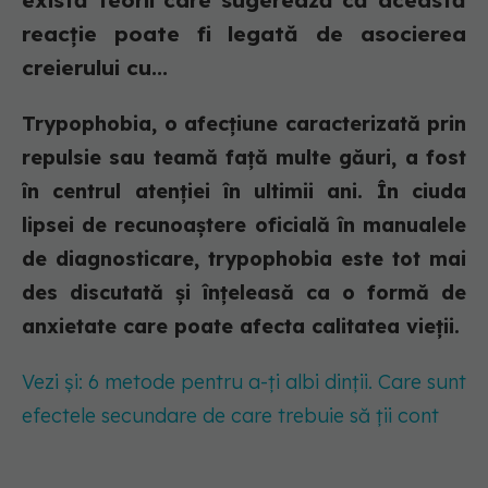
există teorii care sugerează că această
reacție poate fi legată de asocierea
creierului cu...
Trypophobia, o afecțiune caracterizată prin
repulsie sau teamă față multe găuri, a fost
în centrul atenției în ultimii ani. În ciuda
lipsei de recunoaștere oficială în manualele
de diagnosticare, trypophobia este tot mai
des discutată și înțeleasă ca o formă de
anxietate care poate afecta calitatea vieții.
Vezi și: 6 metode pentru a-ți albi dinții. Care sunt
efectele secundare de care trebuie să ții cont