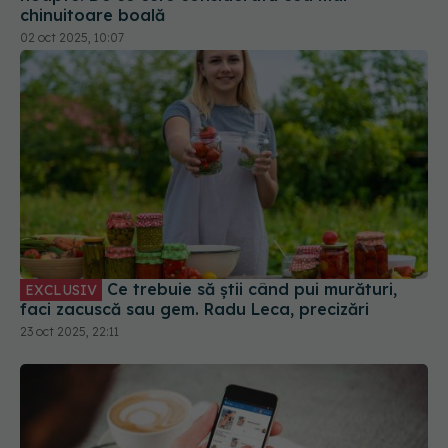
chinuitoare boală
02 oct 2025, 10:07
Ce trebuie să știi când pui murături,
EXCLUSIV
faci zacuscă sau gem. Radu Leca, precizări
23 oct 2025, 22:11