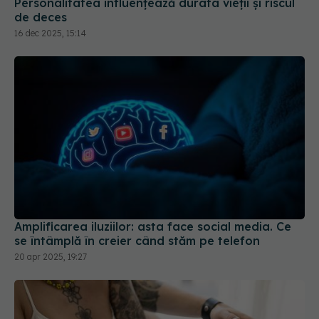
Personalitatea influențează durata vieții și riscul
de deces
16 dec 2025, 15:14
Amplificarea iluziilor: asta face social media. Ce
se întâmplă în creier când stăm pe telefon
20 apr 2025, 19:27