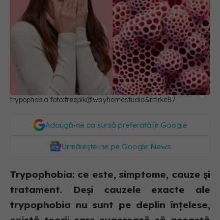
trypophobia foto:freepik@wayhomestudio&ntlrke87
Adaugă-ne ca sursă preferată în Google
Urmărește-ne pe Google News
Trypophobia: ce este, simptome, cauze și
tratament. Deși cauzele exacte ale
trypophobia nu sunt pe deplin înțelese,