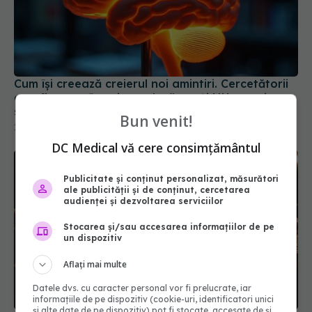
Cum își creează creierul noi amintiri. Cercetătorii
au aflat cum înveți cu adevărat. Și NU e ce ți-au
spus la școală
Bun venit!
19 apr 2025, 10:09
DC Medical vă cere consimțământul
Publicitate și conținut personalizat, măsurători
ale publicității și de conținut, cercetarea
audienței și dezvoltarea serviciilor
Stocarea și/sau accesarea informațiilor de pe
un dispozitiv
Aflați mai multe
Datele dvs. cu caracter personal vor fi prelucrate, iar
informațiile de pe dispozitiv (cookie-uri, identificatori unici
și alte date de pe dispozitiv) pot fi stocate, accesate de și