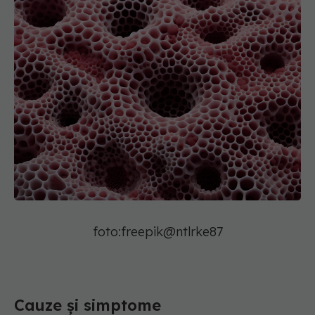
foto:freepik@ntlrke87
Cauze și simptome