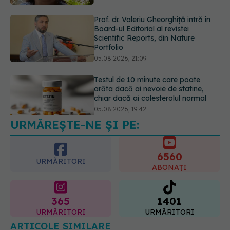
05.08.2026, 21:09
Testul de 10 minute care poate
arăta dacă ai nevoie de statine,
chiar dacă ai colesterolul normal
05.08.2026, 19:42
Pepenele roșu sau cel galben: care
crește glicemia mai repede.
Răspunsul unui medic diabetolog
06.08.2026, 09:36
URMĂREȘTE-NE ȘI PE:
6560
URMĂRITORI
ABONAȚI
365
1401
URMĂRITORI
URMĂRITORI
ARTICOLE SIMILARE