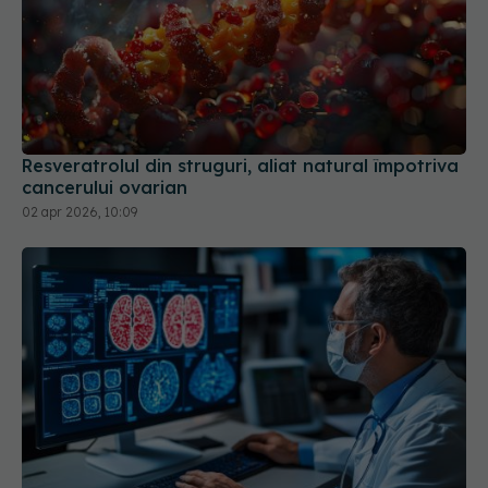
Resveratrolul din struguri, aliat natural împotriva
cancerului ovarian
02 apr 2026, 10:09
Studiu: Alzheimer ar putea apărea și din cauza
unor tratamente din trecut