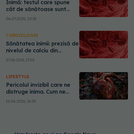
Inimă: testul care spune
cât de sănătoase sunt
arterele tale
06.07.2020, 20:33
CARDIOLOGIE
Sănătatea inimii: prezisă de
nivelul de calciu din
arterele coronare
27.06.2019, 17:05
LIFESTYLE
Pericolul invizibil care ne
distruge inima. Cum ne
blochează poluarea
10.06.2026, 16:30
arterele fără să știm