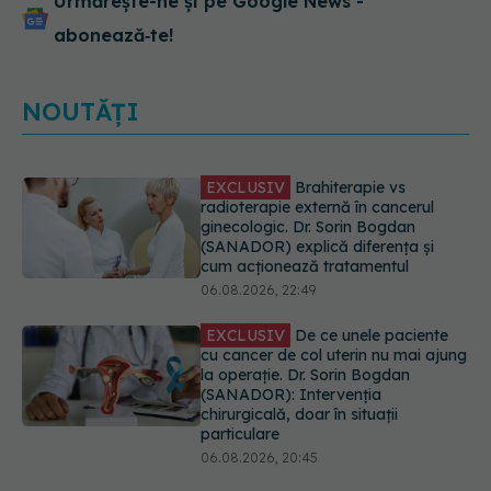
Urmărește-ne și pe Google News -
abonează‑te!
NOUTĂȚI
EXCLUSIV
De ce unele paciente
cu cancer de col uterin nu mai ajung
la operație. Dr. Sorin Bogdan
(SANADOR): Intervenția
chirurgicală, doar în situații
particulare
06.08.2026, 20:45
Alertă în Europa după un nou caz
de hantavirus Anzi, singura tulpină
care se transmite de la om la om
06.08.2026, 20:06
Mii de angajați din Sănătate ar