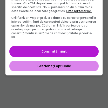
canceroase în pancreas
trimise către 224 de parteneri sau pot fi folosite în mod
specific de acest site. Noi și partenerii noștri putem folosi
18 iun 2026, 19:58
date exacte de localizare geografică.
Lista partenerilor.
Unii furnizori vă pot prelucra datele cu caracter personal în
interes legitim, față de care puteți obiecta prin gestionarea
opțiunilor de mai jos. Căutați un link în partea de jos a
acestei pagini pentru a gestiona sau a vă retrage
consimțământul în setările de confidențialitate și cookie-
uri.
Consimțământ
Gestionați opțiunile