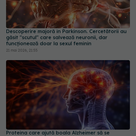
Descoperire majoră în Parkinson. Cercetătorii au
găsit "scutul" care salvează neuronii, dar
funcționează doar la sexul feminin
21 mai 2026, 21:55
Proteina care ajută boala Alzheimer să se
răspândească în creier
20 iul 2026, 14:34