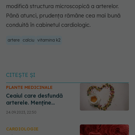
modifică structura microscopică a arterelor.
Până atunci, prudența rămâne cea mai bună
conduită în cabinetul cardiologic.
artere
calciu
vitamina k2
CITEȘTE ȘI
PLANTE MEDICINALE
Ceaiul care desfundă
arterele. Menține
sănătatea inimii și previne
24.09.2023, 22:50
accidentul vascular
cerebral
CARDIOLOGIE