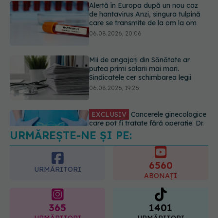
putea primi salarii mai mari.
Sindicatele cer schimbarea legii
06.08.2026, 19:26
EXCLUSIV
Cancerele ginecologice
care pot fi tratate fără operație. Dr.
Sorin Bogdan (SANADOR): Chirurgia
este indicată doar punctual, pentru
anumite categorii de paciente
06.08.2026, 19:05
URMĂREȘTE-NE ȘI PE:
EXCLUSIV
Brahiterapie vs
radioterapie externă în cancerul
ginecologic. Dr. Sorin Bogdan
6560
(SANADOR) explică diferența și
URMĂRITORI
cum acționează tratamentul
ABONAȚI
06.08.2026, 22:49
365
1401
URMĂRITORI
URMĂRITORI
ARTICOLE SIMILARE