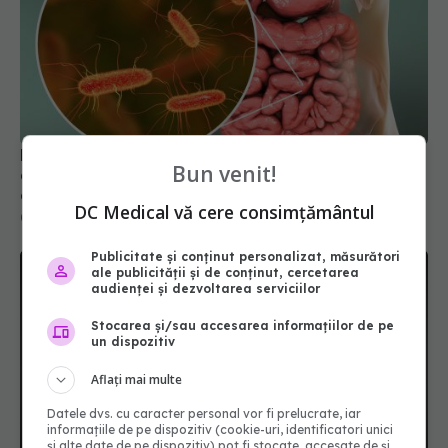
Bacteriile din sistemul digestiv pot influența
apariția cancerului. Și nu vorbim de cancerul de
colon
01 iul 2026, 22:30
Bun venit!
DC Medical vă cere consimțământul
Publicitate și conținut personalizat, măsurători
ale publicității și de conținut, cercetarea
audienței și dezvoltarea serviciilor
Stocarea și/sau accesarea informațiilor de pe
un dispozitiv
Aflați mai multe
Datele dvs. cu caracter personal vor fi prelucrate, iar
informațiile de pe dispozitiv (cookie-uri, identificatori unici
Peste 60% dintre oameni au leziuni pre-
și alte date de pe dispozitiv) pot fi stocate, accesate de și