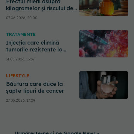
Efectul mierii asupra
kilogramelor și riscului de
cancer. Regula de aur care
07.06.2026, 20:00
îi păstrează intacte
enzimele
TRATAMENTE
Injecția care elimină
tumorile rezistente la
chimioterapie. Cum
31.05.2026, 15:39
funcționează noul
tratament Amivantamab
LIFESTYLE
Băutura care duce la
șapte tipuri de cancer
27.05.2026, 17:09
Urmărește-ne și pe Google News -