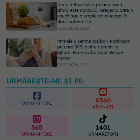
doar câteva zile
05.08.2026, 18:33
Primele 5 semne ale bolii Parkinson
pe care 80% dintre oameni le
ignoră. Nu e vorba doar despre
tremor
05.08.2026, 17:31
Gabriela Cristea, manifest pentru
respect și acceptare: Corpul
fiecăruia spune o poveste
05.08.2026, 21:23
URMĂREȘTE-NE ȘI PE:
6560
URMĂRITORI
ABONAȚI
365
1401
URMĂRITORI
URMĂRITORI