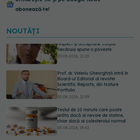
abonează‑te!
NOUTĂȚI
Prof. dr. Valeriu Gheorghiță intră în
Board-ul Editorial al revistei
Scientific Reports, din Nature
Portfolio
05.08.2026, 21:09
Testul de 10 minute care poate
arăta dacă ai nevoie de statine,
chiar dacă ai colesterolul normal
05.08.2026, 19:42
Unde trebuie să ții pâinea când
afară este caniculă. Greșeala care o
usucă sau o umple de mucegai în