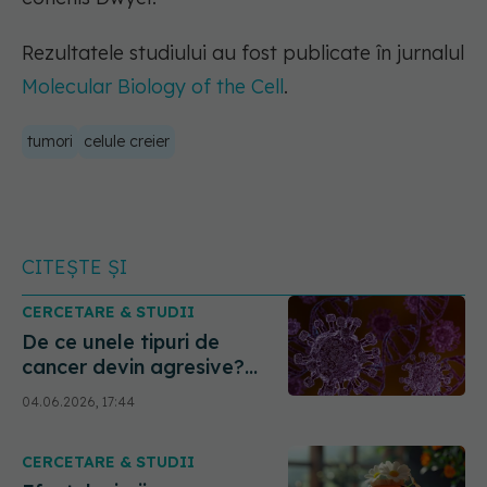
Rezultatele studiului au fost publicate în jurnalul
Molecular Biology of the Cell
.
tumori
celule creier
CITEȘTE ȘI
CERCETARE & STUDII
De ce unele tipuri de
cancer devin agresive?
Cercetătorii au descoperit
04.06.2026, 17:44
o cauză ascunsă
CERCETARE & STUDII