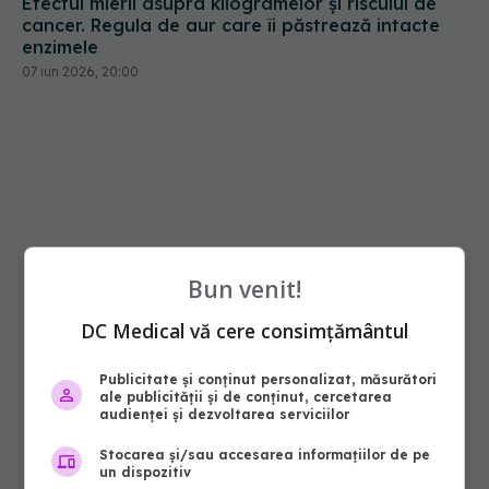
Efectul mierii asupra kilogramelor și riscului de
cancer. Regula de aur care îi păstrează intacte
enzimele
07 iun 2026, 20:00
Bun venit!
DC Medical vă cere consimțământul
Publicitate și conținut personalizat, măsurători
ale publicității și de conținut, cercetarea
audienței și dezvoltarea serviciilor
Stocarea și/sau accesarea informațiilor de pe
un dispozitiv