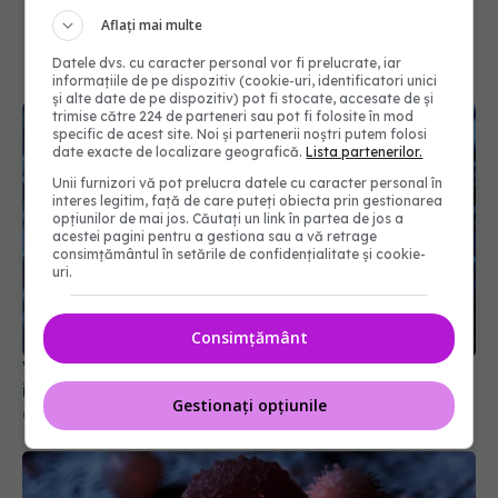
Aflați mai multe
Datele dvs. cu caracter personal vor fi prelucrate, iar
informațiile de pe dispozitiv (cookie-uri, identificatori unici
și alte date de pe dispozitiv) pot fi stocate, accesate de și
trimise către 224 de parteneri sau pot fi folosite în mod
specific de acest site. Noi și partenerii noștri putem folosi
date exacte de localizare geografică.
Lista partenerilor.
Unii furnizori vă pot prelucra datele cu caracter personal în
interes legitim, față de care puteți obiecta prin gestionarea
opțiunilor de mai jos. Căutați un link în partea de jos a
acestei pagini pentru a gestiona sau a vă retrage
consimțământul în setările de confidențialitate și cookie-
uri.
Consimțământ
Vaccinul care distruge cancerul printr-o singură
injecție. Cum funcționează noua terapie
Gestionați opțiunile
01 apr 2026, 15:12