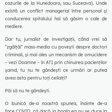
cazurile de la Hunedoara, sau Suceava). Unde
există un conflict managerial între personal și
conducerea spitalului hai să găsim o cale de
mediere.
Dar tu, jurnalist de investigații, când vrei să
”zgâlțâi” mass-media cu povești despre doctori
criminali, și mai ales un mecanism de omucidere
– vezi Doamne – în ATI prin chinuirea pacienților
șamd, tu nu te gândești ce urmări ar putea
avea asta pentru toți ceilalți?
Păi să nu te gândești.
O bunică de-a noastră spunea, înainte de-a
face COVID, că dacă ia boala ea nu se duce la