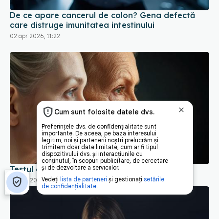
De ce apare cancerul de colon? Gena defectă
care distruge imunitatea intestinului
02 apr 2026, 11:22
Testul care îți dezvăluie vârsta biologică
04 apr 2026, 19:00