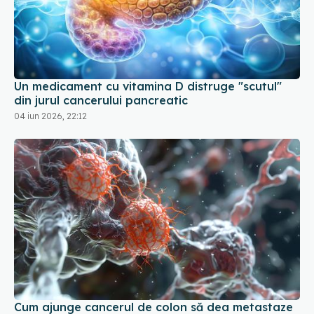
Un medicament cu vitamina D distruge "scutul"
din jurul cancerului pancreatic
04 iun 2026, 22:12
Cum ajunge cancerul de colon să dea metastaze