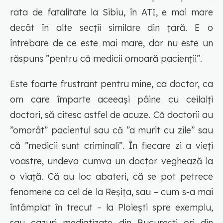
rata de fatalitate la Sibiu, în ATI, e mai mare
decât în alte secții similare din țară. E o
întrebare de ce este mai mare, dar nu este un
răspuns ”pentru că medicii omoară pacienții”.
Este foarte frustrant pentru mine, ca doctor, ca
om care împarte aceeași pâine cu ceilalți
doctori, să citesc astfel de acuze. Că doctorii au
”omorât” pacientul sau că ”a murit cu zile” sau
că ”medicii sunt criminali”. În fiecare zi a vieți
voastre, undeva cumva un doctor veghează la
o viață. Că au loc abateri, că se pot petrece
fenomene ca cel de la Reșița, sau – cum s-a mai
întâmplat în trecut – la Ploiești spre exemplu,
sau cazuri mediatizate din București ori din