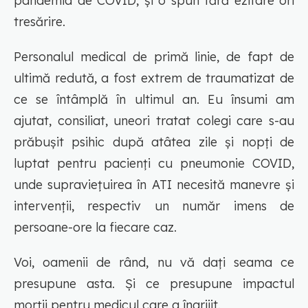
pandemia de COVID, și o spun fără ezitare ori
tresărire.
Personalul medical de primă linie, de fapt de
ultimă redută, a fost extrem de traumatizat de
ce se întâmplă în ultimul an. Eu însumi am
ajutat, consiliat, uneori tratat colegi care s-au
prăbușit psihic după atâtea zile și nopți de
luptat pentru pacienți cu pneumonie COVID,
unde supraviețuirea în ATI necesită manevre și
intervenții, respectiv un număr imens de
persoane-ore la fiecare caz.
Voi, oamenii de rând, nu vă dați seama ce
presupune asta. Și ce presupune impactul
morții pentru medicul care a îngrijit.