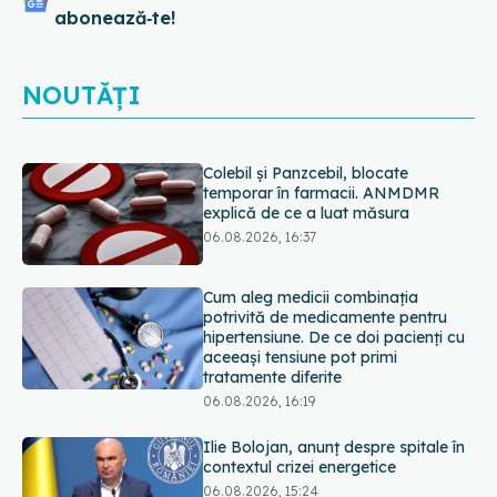
abonează‑te!
Colebil și Panzcebil, blocate
temporar în farmacii. ANMDMR
explică de ce a luat măsura
06.08.2026, 16:37
NOUTĂȚI
Cum aleg medicii combinația
potrivită de medicamente pentru
hipertensiune. De ce doi pacienți cu
aceeași tensiune pot primi
tratamente diferite
06.08.2026, 16:19
Ilie Bolojan, anunț despre spitale în
contextul crizei energetice
06.08.2026, 15:24
EXCLUSIV
Cum schimbă
Inteligența Artificială relația dintre
medic și pacient
06.08.2026, 14:34