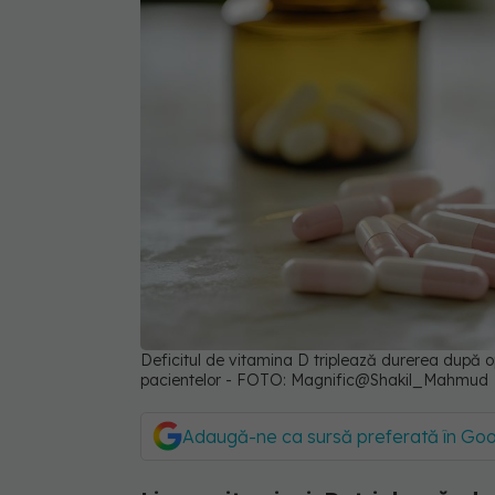
Deficitul de vitamina D triplează durerea după o
pacientelor - FOTO: Magnific@Shakil_Mahmud
Adaugă-ne ca sursă preferată în Go