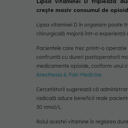
Lipsa vitaminei D triplează d
crește masiv consumul de opioid
Lipsa vitaminei D în organism poate 
chirurgicală majoră într-o experiență
Pacientele care trec printr-o operație
confruntă cu dureri postoperatorii ma
medicamente opioide, conform unui st
Anesthesia & Pain Medicine.
Cercetătorii sugerează că administra
radicală aduce beneficii reale pacien
30 nmol/L.
Rolul acestei vitamine în reglarea dure