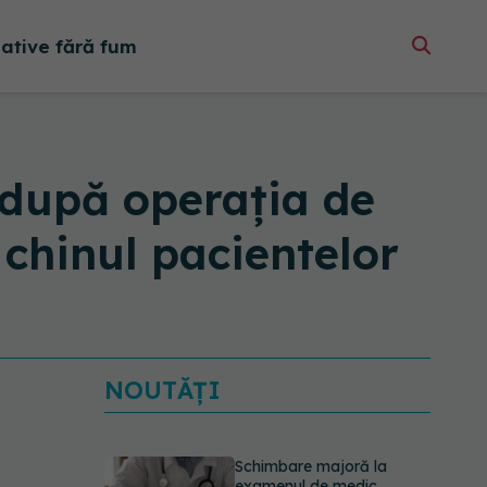
native fără fum
 după operația de
 chinul pacientelor
NOUTĂȚI
Schimbare majoră la
examenul de medic