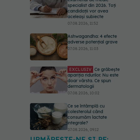
specialist din 2026. Toți
candidații vor avea
aceleași subiecte
07.08.2026, 11:52
Ashwagandha: 4 efecte
adverse potențial grave
07.08.2026, 11:03
EXCLUSIV
Ce grăbește
apariția ridurilor. Nu este
doar vârsta. Ce spun
dermatologii
07.08.2026, 10:02
Ce se întâmplă cu
colesterolul când
consumăm lactate
integrale?
07.08.2026, 09:12
URMĂREȘTE-NE ȘI PE: