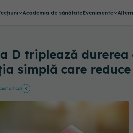
fecțiuni
Academia de sănătate
Evenimente
Alter
na D triplează durerea
ția simplă care reduce
cest articol