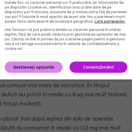
Datele dvs. cu caracter personal vor fi prelucrate, iar informațiile de
pe dispozitiv (cookie-uri, identificatori unici și alte date de pe
dispozitiv) pot fi stocate, accesate de și trimise către 224 de parteneri
sau pot fi folosite în mod specific de acest site. Noi și partenerii noștri
putem folosi date exacte de localizare geografică.
Lista partenerilor.
treme (peste nota 7 pe o scară de la 0 la 10).
Unii furnizori vă pot prelucra datele cu caracter personal în interes
lul durerilor moderate, evaluate între notele 4 și 6,
legitim, față de care puteți obiecta prin gestionarea opțiunilor de mai
jos. Căutați un link în partea de jos a acestei pagini pentru a gestiona
vitamina D au fost mult mai afectate.
sau a vă retrage consimțământul în setările de confidențialitate și
cookie-uri.
 de analgezice puternice
Gestionați opțiunile
Consimțământ
i un consum mai mare de narcotice. În timpul
 deficit au primit în medie cu 8 μg mai mult fentanil,
ă totuși modestă.
 căscat însă după ieșirea din sala de operație.
scăzută au consumat în medie cu 112 mg mai mult