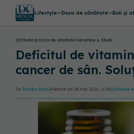
Lifestyle
Doza de sănătate
Boli și a
DCMedical
›
Doza de sănătate
›
Cercetare & Studii
Deficitul de vitami
cancer de sân. Solu
De
Monika Baciu
Publicat pe 28 mai 2026, 11:56
Distribuie a