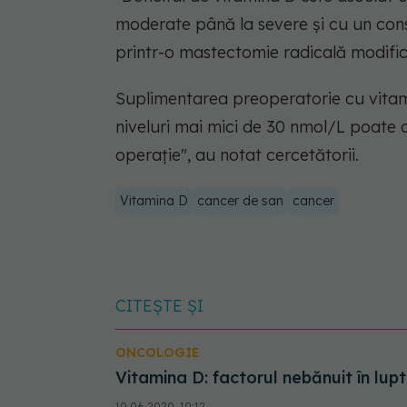
moderate până la severe și cu un cons
printr-o mastectomie radicală modific
Suplimentarea preoperatorie cu vitam
niveluri mai mici de 30 nmol/L poate 
operație"
, au notat cercetătorii.
Vitamina D
cancer de san
cancer
CITEȘTE ȘI
ONCOLOGIE
Vitamina D: factorul nebănuit în lup
10.06.2020, 10:12