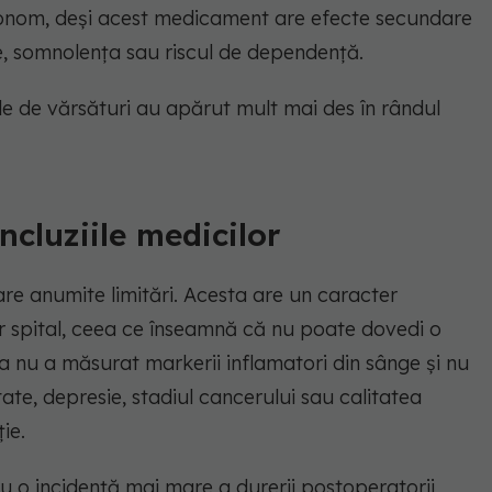
tonom, deși acest medicament are efecte secundare
e, somnolența sau riscul de dependență.
ele de vărsături au apărut mult mai des în rândul
oncluziile medicilor
are anumite limitări. Acesta are un caracter
gur spital, ceea ce înseamnă că nu poate dovedi o
a nu a măsurat markerii inflamatori din sânge și nu
ate, depresie, stadiul cancerului sau calitatea
ie.
cu o incidență mai mare a durerii postoperatorii