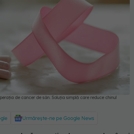
perația de cancer de sân. Soluția simplă care reduce chinul
ogle
Urmărește-ne pe Google News