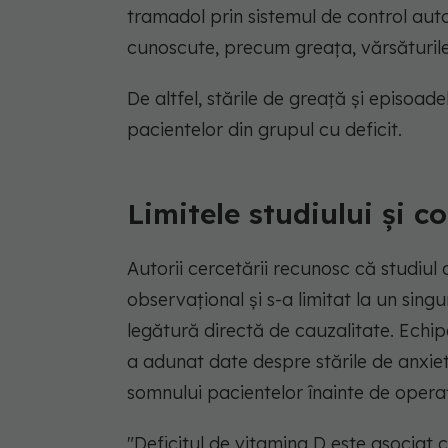
tramadol prin sistemul de control au
cunoscute, precum greața, vărsăturil
De altfel, stările de greață și episoad
pacientelor din grupul cu deficit.
Limitele studiului și c
Autorii cercetării recunosc că studiul 
observațional și s-a limitat la un sin
legătură directă de cauzalitate. Echip
a adunat date despre stările de anxiet
somnului pacientelor înainte de operaț
"Deficitul de vitamina D este asociat 