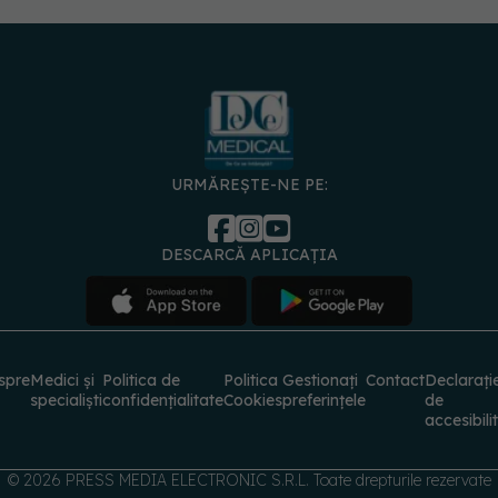
URMĂREȘTE-NE PE:
DESCARCĂ APLICAȚIA
spre
Medici și
Politica de
Politica
Gestionați
Contact
Declarați
specialiști
confidențialitate
Cookies
preferințele
de
accesibili
© 2026 PRESS MEDIA ELECTRONIC S.R.L. Toate drepturile rezervate