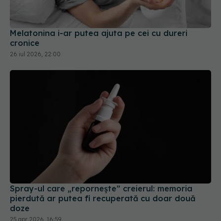
Melatonina i-ar putea ajuta pe cei cu dureri
cronice
26 iul 2026, 22:00
Spray-ul care „repornește” creierul: memoria
pierdută ar putea fi recuperată cu doar două
doze
25 apr 2026, 16:59