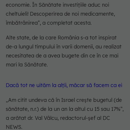
economie. În Sănătate investițiile aduc noi
cheltuieli! Descoperirea de noi medicamente,
îmbătrânirea”, a completat acesta.
Alte state, de la care România s-a tot inspirat
de-a lungul timpului în varii domenii, au realizat
necesitatea de a avea bugete din ce în ce mai
mari la Sănătate.
Dacă tot ne uităm la alții, măcar să facem ca ei
„
Am citit undeva că în Israel crește bugetul
(de
sănătate, n.r.)
de la un an la altul cu 15 sau 17%
”,
a arătat dr. Val Vâlcu, redactorul-șef al DC
NEWS.