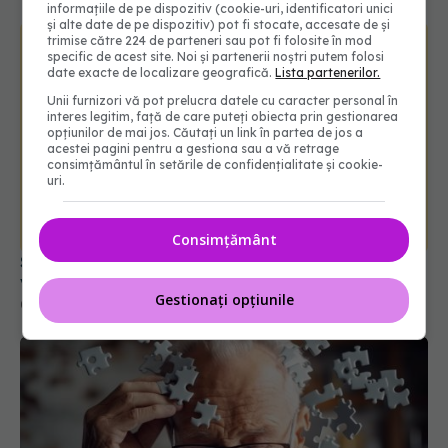
informațiile de pe dispozitiv (cookie-uri, identificatori unici
și alte date de pe dispozitiv) pot fi stocate, accesate de și
trimise către 224 de parteneri sau pot fi folosite în mod
specific de acest site. Noi și partenerii noștri putem folosi
date exacte de localizare geografică.
Lista partenerilor.
Unii furnizori vă pot prelucra datele cu caracter personal în
interes legitim, față de care puteți obiecta prin gestionarea
opțiunilor de mai jos. Căutați un link în partea de jos a
acestei pagini pentru a gestiona sau a vă retrage
consimțământul în setările de confidențialitate și cookie-
uri.
Consimțământ
Splina poate agrava inflamația după accident
vascular cerebral (AVC)
Gestionați opțiunile
02 apr 2026, 16:39