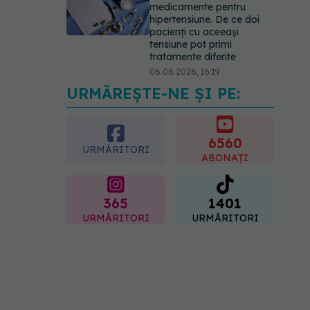
medicamente pentru
hipertensiune. De ce doi
pacienți cu aceeași
tensiune pot primi
tratamente diferite
06.08.2026, 16:19
URMĂREȘTE-NE ȘI PE:
Mii de angajați din
Sănătate ar putea primi
salarii mai mari.
Sindicatele cer schimbarea
6560
URMĂRITORI
legii
ABONAȚI
06.08.2026, 19:26
365
1401
URMĂRITORI
URMĂRITORI