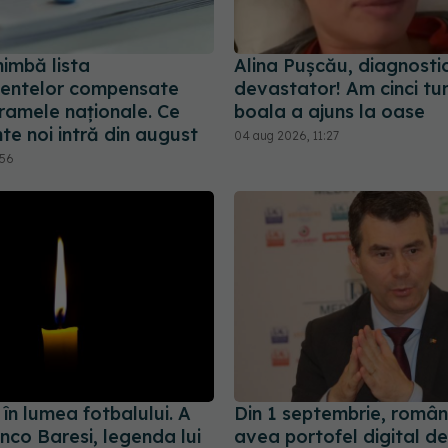
imbă lista
Alina Pușcău, diagnosti
entelor compensate
devastator! Am cinci tum
ramele naționale. Ce
boala a ajuns la oase
e noi intră din august
04 aug 2026, 11:27
:56
în lumea fotbalului. A
Din 1 septembrie, români
nco Baresi, legenda lui
avea portofel digital de