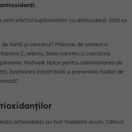
antioxidanți.
 este efectul suplimentelor cu antioxidanți. Iată ce
le de inimă și cancerul? Milioane de oameni o
vitamina E, seleniu, beta-caroten și coenzima
uplimente. Motivele tipice pentru administrarea de
i, încetinirea îmbătrânirii și prevenirea bolilor de
ionează?
tioxidanților
ează antioxidanții au fost finalizate acum. Câteva