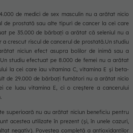
4.000 de medici de sex masculin nu a arătat nicio
l de prostată sau alte tipuri de cancer la cei care
tuat pe 35.000 de bărbați a arătat că seleniul nu a
ar a crescut riscul de cancerul de prostată.Un studiu
rătat niciun efect asupra bolilor de inimă sau a
E.Un studiu efectuat pe 8.000 de femei nu a arătat
ului la cei care iau vitamina C, vitamina E și beta-
ult de 29.000 de bărbați fumători nu a arătat nicio
ei ce luau vitamina E, ci o creștere a cancerului
.
tate superioară nu au arătat niciun beneficiu pentru
t acestea utilizate în prezent (și, în unele cazuri,
ltat negativ). Povestea completă a antioxidanților