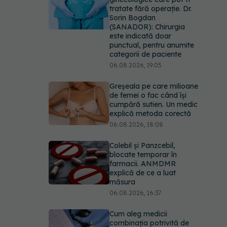
tratate fără operație. Dr.
Sorin Bogdan
(SANADOR): Chirurgia
este indicată doar
punctual, pentru anumite
categorii de paciente
06.08.2026, 19:05
Greșeala pe care milioane
de femei o fac când își
cumpără sutien. Un medic
explică metoda corectă
06.08.2026, 18:08
Colebil și Panzcebil,
blocate temporar în
farmacii. ANMDMR
explică de ce a luat
măsura
06.08.2026, 16:37
Cum aleg medicii
combinația potrivită de