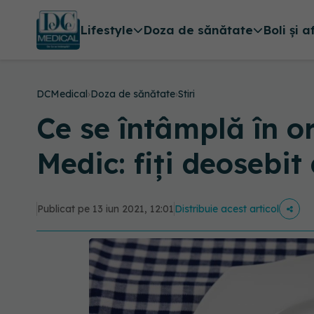
Lifestyle
Doza de sănătate
Boli și a
DCMedical
›
Doza de sănătate
›
Stiri
Ce se întâmplă în o
Medic: fiți deosebit
Publicat pe 13 iun 2021, 12:01
Distribuie acest articol