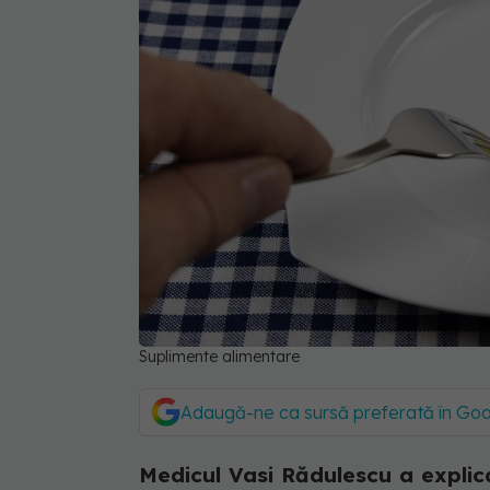
Suplimente alimentare
Adaugă-ne ca sursă preferată în Go
Medicul Vasi Rădulescu a explic