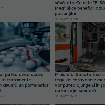
sănătate. Ce este "E-S
Mea" și ce beneficii adu
:52
pacienților
30 iul 2026, 17:08
i ar putea avea acces
Ministerul Sănătății sch
d la tratamente.
regulile: caravanele me
anunță un parteneriat
vor putea ajunge și în șc
t
autorizație sanitară
12:30
30 iul 2026, 16:12