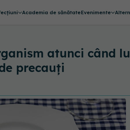
fecțiuni
Academia de sănătate
Evenimente
Alter
rganism atunci când l
 de precauți