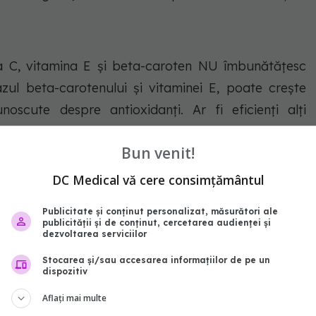
na C, vitamina E și beta-caroten NU îmbunătățesc
cazul beta-carotenului și vitaminei E, poate crește
noscute despre antioxidanți. Ar fi eficienți alți
ă oamenilor potriviți? Până când nu avem aceste
Bun venit!
turi:
DC Medical vă cere consimțământul
devărate. Există magie în mâncarea reală pe care nu
Publicitate și conținut personalizat, măsurători ale
publicității și de conținut, cercetarea audienței și
dezvoltarea serviciilor
tate de pe eticheta suplimentelor antioxidante. Fii
Stocarea și/sau accesarea informațiilor de pe un
țiile vin de la cei care beneficiază financiar de pe
dispozitiv
Aflați mai multe