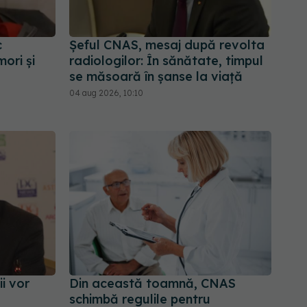
c
Șeful CNAS, mesaj după revolta
ori și
radiologilor: În sănătate, timpul
se măsoară în șanse la viață
04 aug 2026, 10:10
i vor
Din această toamnă, CNAS
schimbă regulile pentru