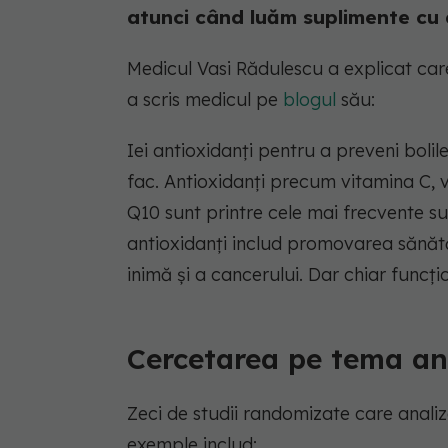
atunci când luăm suplimente cu 
Medicul Vasi Rădulescu a explicat care
a scris medicul pe
blogul
său:
Iei antioxidanți pentru a preveni boli
fac. Antioxidanți precum vitamina C, 
Q10 sunt printre cele mai frecvente s
antioxidanți includ promovarea sănătăți
inimă și a cancerului. Dar chiar funcț
Cercetarea pe tema an
Zeci de studii randomizate care analiz
exemple includ: