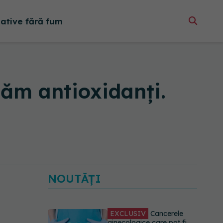
native fără fum
uăm antioxidanți.
NOUTĂȚI
EXCLUSIV
Cancerele
ginecologice care pot fi