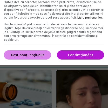
Datele dvs. cu caracter personal vor fi prelucrate, iar informațiile de
ce dramatic boala cardiacă și riscul de cancer. Pur
pe dispozitiv (cookie-uri, identificatori unici și alte date de pe
dispozitiv) pot fi stocate, accesate de și trimise către 224 de parteneri
t dovedite beneficiile remarcabile de promovare a
sau pot fi folosite în mod specific de acest site. Noi și partenerii noștri
putem folosi date exacte de localizare geografică.
Lista partenerilor.
ulate, consumului de alimente hrănitoare, somnului
Unii furnizori vă pot prelucra datele cu caracter personal în interes
sc precum tutunul și excesul de alcool.
legitim, față de care puteți obiecta prin gestionarea opțiunilor de mai
jos. Căutați un link în partea de jos a acestei pagini pentru a gestiona
sau a vă retrage consimțământul în setările de confidențialitate și
suplimente
organism
efect
aliment
cookie-uri.
abonează‑te!
Gestionați opțiunile
Consimțământ