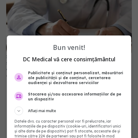
Schimbare majoră la examenul de medic
Bun venit!
specialist din 2026. Toți candidații vor avea
aceleași subiecte
DC Medical vă cere consimțământul
07 aug 2026, 11:52
Publicitate și conținut personalizat, măsurători
ale publicității și de conținut, cercetarea
audienței și dezvoltarea serviciilor
Stocarea și/sau accesarea informațiilor de pe
un dispozitiv
Aflați mai multe
Datele dvs. cu caracter personal vor fi prelucrate, iar
informațiile de pe dispozitiv (cookie-uri, identificatori unici
și alte date de pe dispozitiv) pot fi stocate, accesate de și
trimise către 224 de parteneri sau pot fi folosite în mod