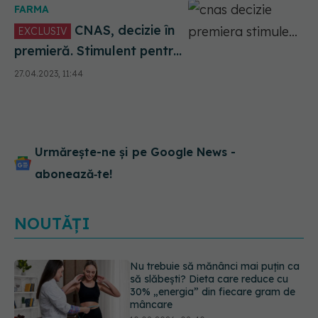
FARMA
și eficiente
CNAS, decizie în
EXCLUSIV
premieră. Stimulent pentru
pacienți și medici, de la 1
27.04.2023, 11:44
iulie. Petru Crăciun: E
introdus pentru prima dată.
Mă întreb unde eram dacă
luam acest stimulent în
urmă cu 10 ani
Urmărește-ne și pe Google News -
abonează‑te!
NOUTĂȚI
Reclamele din platformele medicale
AI pot influența prescrierea
medicamentelor
09.08.2026, 21:00