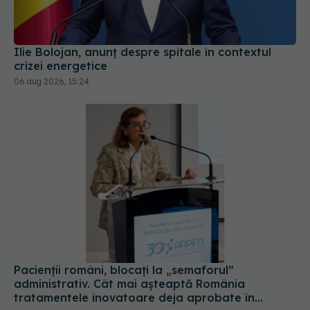
Ilie Bolojan, anunț despre spitale în contextul
crizei energetice
06 aug 2026, 15:24
Pacienții români, blocați la „semaforul”
administrativ. Cât mai așteaptă România
tratamentele inovatoare deja aprobate în
Europa
05 aug 2026, 12:33