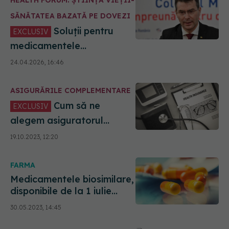
HEALTH FORUM: ȘTIINȚA VIEȚII-
SĂNĂTATEA BAZATĂ PE DOVEZI
Soluții pentru
EXCLUSIV
medicamentele
inovatoare. Conf. univ. dr.
24.04.2026, 16:46
Horațiu Moldovan (CNAS):
Stau la "semafor"
ASIGURĂRILE COMPLEMENTARE
Cum să ne
EXCLUSIV
alegem asiguratorul
medical privat. Claudiu
19.10.2023, 12:20
Năsui: Așa cum vă alegeți
o bancă, așa cum vă
FARMA
alegeți asiguratorul pentru
mașină
Medicamentele biosimilare,
disponibile de la 1 iulie
2023. Ce sunt și la ce
30.05.2023, 14:45
folosesc: Pacienţii vor
putea fi trataţi! Sunt sigure