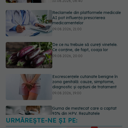
De ce nu trebuie să cureți vinetele.
Ce conține, de fapt, coaja lor
09.08.2026, 20:00
Excrescențele cutanate benigne în
zona genitală: cauze, simptome,
diagnostic și opțiuni de tratament
09.08.2026, 19:00
Guma de mestecat care a captat
93% din HPV. Rezultatele
promițătoare vin însă doar din
laborator
09.08.2026, 18:00
URMĂREȘTE-NE ȘI PE:
Nu trebuie să mănânci mai puțin ca
să slăbești? Dieta care reduce cu
30% „energia” din fiecare gram de
6560
mâncare