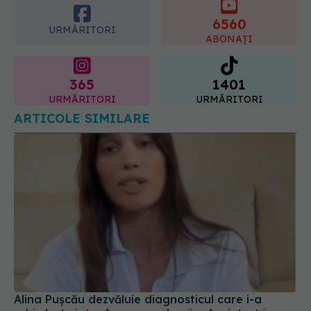
URMĂRITORI
ABONAȚI
10.08.2026, 08:40
365
1401
URMĂRITORI
URMĂRITORI
ARTICOLE SIMILARE
Alina Pușcău dezvăluie diagnosticul care i-a
schimbat viața: Am cancer la sân. Am intrat în
metastază