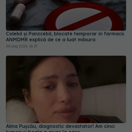
Colebil și Panzcebil, blocate temporar în farmacii.
ANMDMR explică de ce a luat măsura
06 aug 2026, 16:37
Alina Pușcău, diagnostic devastator! Am cinci
tumori și boala a ajuns la oase
04 aug 2026, 11:27