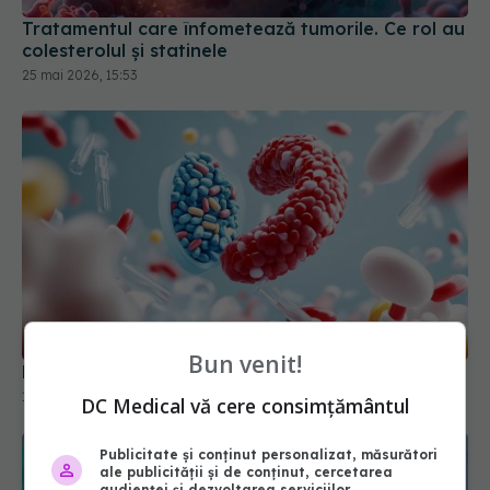
Tratamentul care înfometează tumorile. Ce rol au
colesterolul și statinele
25 mai 2026, 15:53
Bun venit!
Metformin, impact asupra pacienților cu cancer
15 apr 2026, 12:45
DC Medical vă cere consimțământul
Publicitate și conținut personalizat, măsurători
ale publicității și de conținut, cercetarea
audienței și dezvoltarea serviciilor