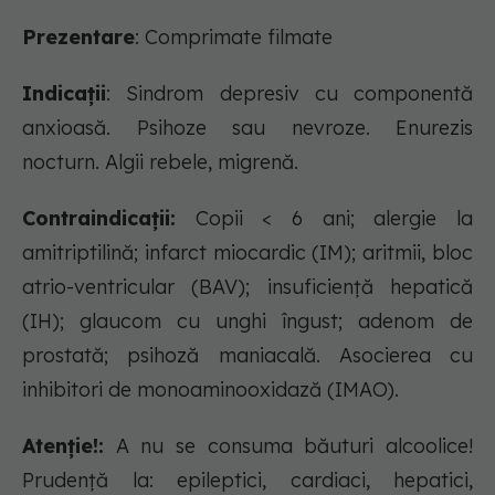
Prezentare
: Comprimate filmate
Indicații
: Sindrom depresiv cu componentă
anxioasă. Psihoze sau nevroze. Enurezis
nocturn. Algii rebele, migrenă.
Contraindicații:
Copii < 6 ani; alergie la
amitriptilină; infarct miocardic (IM); aritmii, bloc
atrio-ventricular (BAV); insuficiență hepatică
(IH); glaucom cu unghi îngust; adenom de
prostată; psihoză maniacală. Asocierea cu
inhibitori de monoaminooxidază (IMAO).
Atenție!:
A nu se consuma băuturi alcoolice!
Prudenţă la: epileptici, cardiaci, hepatici,