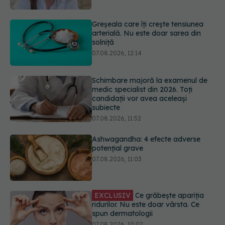
solniță
07.08.2026, 12:14
Schimbare majoră la examenul de
medic specialist din 2026. Toți
candidații vor avea aceleași
subiecte
07.08.2026, 11:52
Ashwagandha: 4 efecte adverse
potențial grave
07.08.2026, 11:03
EXCLUSIV
Ce grăbește apariția
ridurilor. Nu este doar vârsta. Ce
spun dermatologii
07.08.2026, 10:02
Alina Pușcău dezvăluie diagnosticul
care i-a schimbat viața: Am cancer