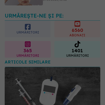
la sân. Am intrat în metastază
07.08.2026, 12:39
URMĂREȘTE-NE ȘI PE:
6560
URMĂRITORI
ABONAȚI
365
1401
URMĂRITORI
URMĂRITORI
ARTICOLE SIMILARE