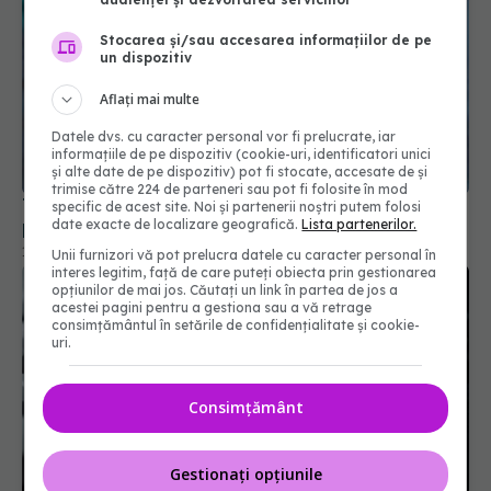
Stocarea și/sau accesarea informațiilor de pe
un dispozitiv
Aflați mai multe
Datele dvs. cu caracter personal vor fi prelucrate, iar
informațiile de pe dispozitiv (cookie-uri, identificatori unici
și alte date de pe dispozitiv) pot fi stocate, accesate de și
trimise către 224 de parteneri sau pot fi folosite în mod
Teizeild, primul tratament care încetinește
specific de acest site. Noi și partenerii noștri putem folosi
progresia diabetului de tip 1 în UE
date exacte de localizare geografică.
Lista partenerilor.
12 ian 2026, 19:57
Unii furnizori vă pot prelucra datele cu caracter personal în
interes legitim, față de care puteți obiecta prin gestionarea
opțiunilor de mai jos. Căutați un link în partea de jos a
acestei pagini pentru a gestiona sau a vă retrage
consimțământul în setările de confidențialitate și cookie-
uri.
Consimțământ
Gestionați opțiunile