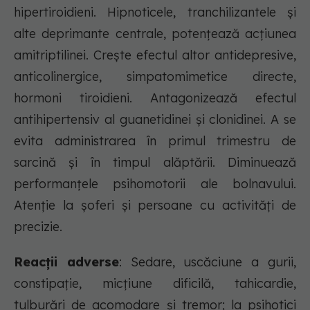
hipertiroidieni. Hipnoticele, tranchilizantele şi
alte deprimante centrale, potenţează acţiunea
amitriptilinei. Creşte efectul altor antidepresive,
anticolinergice, simpatomimetice directe,
hormoni tiroidieni. Antagonizează efectul
antihipertensiv al guanetidinei şi clonidinei. A se
evita administrarea în primul trimestru de
sarcină şi în timpul alăptării. Diminuează
performanţele psihomotorii ale bolnavului.
Atenţie la şoferi şi persoane cu activităţi de
precizie.
Reacții adverse
: Sedare, uscăciune a gurii,
constipaţie, micţiune dificilă, tahicardie,
tulburări de acomodare şi tremor; la psihotici