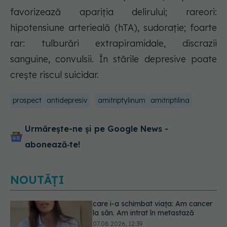
favorizează apariţia delirului; rareori:
hipotensiune arterieală (hTA), sudoraţie; foarte
rar: tulburări extrapiramidale, discrazii
sanguine, convulsii. În stările depresive poate
creşte riscul suicidar.
prospect
antidepresiv
amitriptylinum
amitriptilina
Urmărește-ne și pe Google News -
abonează‑te!
NOUTĂȚI
Greșeala care îți crește tensiunea
arterială. Nu este doar sarea din