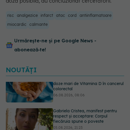
doză posibilă, au concluzionat cercetătorii.
risc
analgezice
infarct
atac
cord
antiinflamatoare
miocardic
calmante
Urmărește-ne și pe Google News -
abonează‑te!
NOUTĂȚI
Gabriela Cristea, manifest pentru
respect și acceptare: Corpul
fiecăruia spune o poveste
05.08.2026, 21:23
Prof. dr. Valeriu Gheorghiță intră în
Board-ul Editorial al revistei