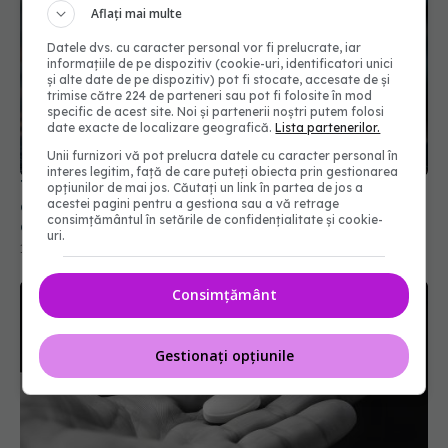
Aflați mai multe
Datele dvs. cu caracter personal vor fi prelucrate, iar
informațiile de pe dispozitiv (cookie-uri, identificatori unici
și alte date de pe dispozitiv) pot fi stocate, accesate de și
trimise către 224 de parteneri sau pot fi folosite în mod
specific de acest site. Noi și partenerii noștri putem folosi
date exacte de localizare geografică.
Lista partenerilor.
Unii furnizori vă pot prelucra datele cu caracter personal în
interes legitim, față de care puteți obiecta prin gestionarea
Tratament frecvent pentru tensiune ar putea
opțiunilor de mai jos. Căutați un link în partea de jos a
acestei pagini pentru a gestiona sau a vă retrage
accelera deteriorarea rinichilor la pacienții cu
consimțământul în setările de confidențialitate și cookie-
diabet
uri.
17 iun 2026, 18:05
Consimțământ
Gestionați opțiunile