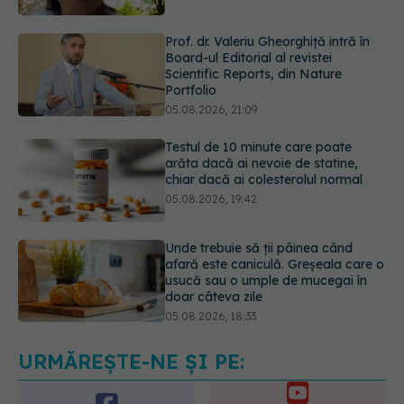
Scientific Reports, din Nature
Portfolio
05.08.2026, 21:09
Testul de 10 minute care poate
arăta dacă ai nevoie de statine,
chiar dacă ai colesterolul normal
05.08.2026, 19:42
Unde trebuie să ții pâinea când
afară este caniculă. Greșeala care o
usucă sau o umple de mucegai în
doar câteva zile
05.08.2026, 18:33
Adevărul despre tratamentul cu
doze mari de Vitamina D în cancerul
colorectal
06.08.2026, 08:06
URMĂREȘTE-NE ȘI PE: