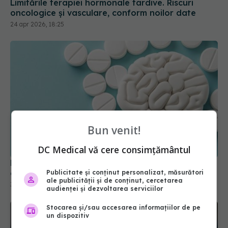
Limitările terapiei hormonale tardive. Riscuri
oncologice și vasculare, conform noilor date
24 apr 2026, 18:25
Bun venit!
DC Medical vă cere consimțământul
De ce aspirina nu funcționează în toate tipurile
de AVC
Publicitate și conținut personalizat, măsurători
ale publicității și de conținut, cercetarea
30 mai 2026, 12:13
audienței și dezvoltarea serviciilor
Stocarea și/sau accesarea informațiilor de pe
un dispozitiv