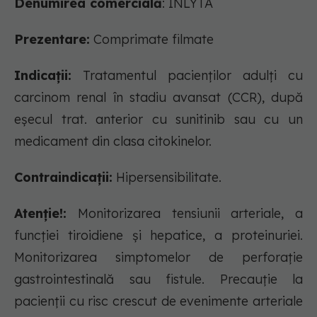
Denumirea comercială
: INLYTA
Prezentare:
Comprimate filmate
Indicații:
Tratamentul pacienţilor adulţi cu
carcinom renal în stadiu avansat (CCR), după
eşecul trat. anterior cu sunitinib sau cu un
medicament din clasa citokinelor.
Contraindicații:
Hipersensibilitate.
Atenție!:
Monitorizarea tensiunii arteriale, a
funcţiei tiroidiene şi hepatice, a proteinuriei.
Monitorizarea simptomelor de perforaţie
gastrointestinală sau fistule. Precauţie la
pacienţii cu risc crescut de evenimente arteriale