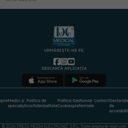
URMĂREȘTE-NE PE:
DESCARCĂ APLICAȚIA
spre
Medici și
Politica de
Politica
Gestionați
Contact
Declarați
specialiști
confidențialitate
Cookies
preferințele
de
accesibili
© 2026 PRESS MEDIA ELECTRONIC S.R.L. Toate drepturile rezervate