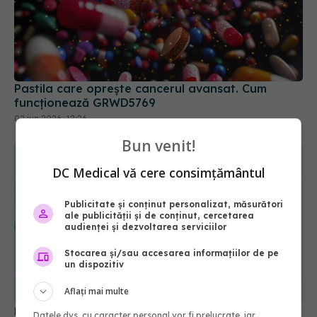
Pastila care oprește cancerul avansat. Cum
funcționează GRWD5769
02 iun 2026, 12:26
Bun venit!
DC Medical vă cere consimțământul
Publicitate și conținut personalizat, măsurători
ale publicității și de conținut, cercetarea
audienței și dezvoltarea serviciilor
Stocarea și/sau accesarea informațiilor de pe
un dispozitiv
Aflați mai multe
Medicamentul comun care reduce riscul de
Datele dvs. cu caracter personal vor fi prelucrate, iar