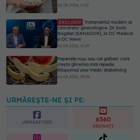
EXCLUSIV
Tratamentul modern al
cancerelor ginecologice. Dr. Sorin
Bogdan (SANADOR), la DC Medical
și DC News
06.08.2026, 10:29
Pepenele roșu sau cel galben: care
crește glicemia mai repede.
Răspunsul unui medic diabetolog
06.08.2026, 09:36
EXCLUSIV
Cum schimbă
Inteligența Artificială relația dintre
medic și pacient
06.08.2026, 14:34
URMĂREȘTE-NE ȘI PE:
6560
URMĂRITORI
ABONAȚI