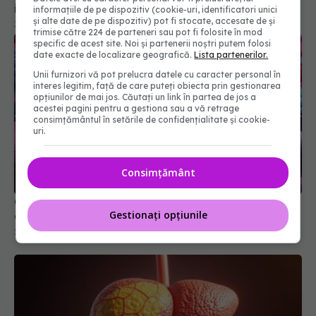
infarct și AVC
informațiile de pe dispozitiv (cookie-uri, identificatori unici
și alte date de pe dispozitiv) pot fi stocate, accesate de și
30 ian 2026, 10:08
trimise către 224 de parteneri sau pot fi folosite în mod
specific de acest site. Noi și partenerii noștri putem folosi
date exacte de localizare geografică.
Lista partenerilor.
Unii furnizori vă pot prelucra datele cu caracter personal în
interes legitim, față de care puteți obiecta prin gestionarea
opțiunilor de mai jos. Căutați un link în partea de jos a
acestei pagini pentru a gestiona sau a vă retrage
consimțământul în setările de confidențialitate și cookie-
uri.
Consimțământ
Ce trebuie să știi dacă iei metformin. Impactul
Gestionați opțiunile
asupra întregului organism
27 mai 2026, 10:18