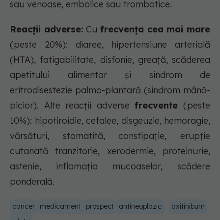
sau venoase, embolice sau trombotice.
Reacții adverse:
Cu
frecvenţa cea mai mare
(peste 20%): diaree, hipertensiune arterială
(HTA), fatigabilitate, disfonie, greaţă, scăderea
apetitului alimentar şi sindrom de
eritrodisestezie palmo-plantară (sindrom mână-
picior). Alte reacții adverse
frecvente
(peste
10%): hipotiroidie, cefalee, disgeuzie, hemoragie,
vărsături, stomatită, constipaţie, erupţie
cutanată tranzitorie, xerodermie, proteinurie,
astenie, inflamaţia mucoaselor, scădere
ponderală.
cancer
medicament
prospect
antineoplazic
axitinibum