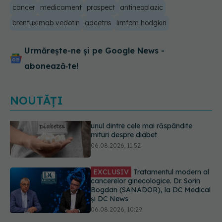
cancer
medicament
prospect
antineoplazic
brentuximab vedotin
adcetris
limfom hodgkin
Urmărește-ne și pe Google News -
abonează‑te!
NOUTĂȚI
EXCLUSIV
Tratamentul modern al
cancerelor ginecologice. Dr. Sorin
Bogdan (SANADOR), la DC Medical
și DC News
06.08.2026, 10:29
Pepenele roșu sau cel galben: care
crește glicemia mai repede.
Răspunsul unui medic diabetolog
06.08.2026, 09:36