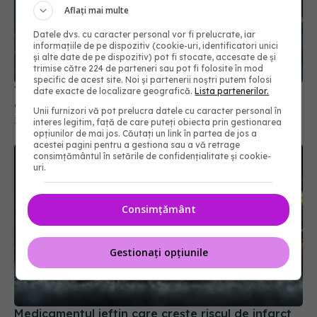
Aflați mai multe
Datele dvs. cu caracter personal vor fi prelucrate, iar
informațiile de pe dispozitiv (cookie-uri, identificatori unici
și alte date de pe dispozitiv) pot fi stocate, accesate de și
trimise către 224 de parteneri sau pot fi folosite în mod
specific de acest site. Noi și partenerii noștri putem folosi
Tratamentul care reduce riscul de recidivă în
date exacte de localizare geografică.
Lista partenerilor.
cancerul de colon
Unii furnizori vă pot prelucra datele cu caracter personal în
30 mar 2026, 08:38
interes legitim, față de care puteți obiecta prin gestionarea
opțiunilor de mai jos. Căutați un link în partea de jos a
acestei pagini pentru a gestiona sau a vă retrage
consimțământul în setările de confidențialitate și cookie-
uri.
Consimțământ
Gestionați opțiunile
Medicamentul ieftin care crește riscul de infarct