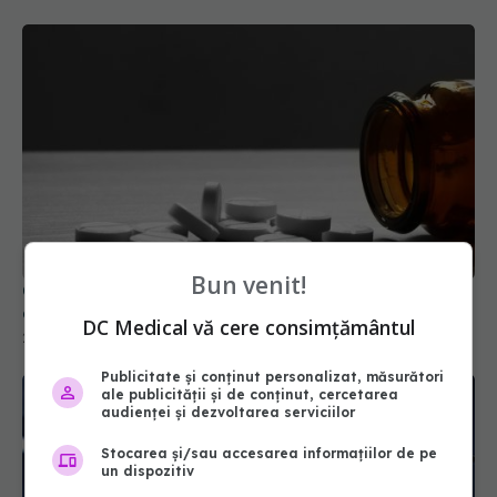
Bun venit!
Ce nu știai despre paracetamol. Impactul asupra
creierului
DC Medical vă cere consimțământul
22 ian 2026, 13:29
Publicitate și conținut personalizat, măsurători
ale publicității și de conținut, cercetarea
audienței și dezvoltarea serviciilor
Stocarea și/sau accesarea informațiilor de pe
un dispozitiv