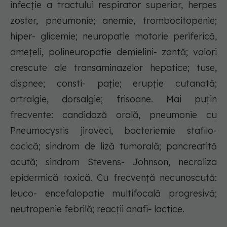
infecţie a tractului respirator superior, herpes
zoster, pneumonie; anemie, trombocitopenie;
hiper- glicemie; neuropatie motorie periferică,
ameţeli, polineuropatie demielini- zantă; valori
crescute ale transaminazelor hepatice; tuse,
dispnee; consti- paţie; erupţie cutanată;
artralgie, dorsalgie; frisoane. Mai puţin
frecvente: candidoză orală, pneumonie cu
Pneumocystis jiroveci, bacteriemie stafilo-
cocică; sindrom de liză tumorală; pancreatită
acută; sindrom Stevens- Johnson, necroliza
epidermică toxică. Cu frecvenţă necunoscută:
leuco- encefalopatie multifocală progresivă;
neutropenie febrilă; reacţii anafi- lactice.