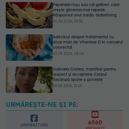
Adevărul despre tratamentul cu
doze mari de Vitamina D în cancerul
colorectal
06.08.2026, 08:06
Gabriela Cristea, manifest pentru
respect și acceptare: Corpul
fiecăruia spune o poveste
05.08.2026, 21:23
Medicii de la Fundeni demontează
unul dintre cele mai răspândite
mituri despre diabet
06.08.2026, 11:52
URMĂREȘTE-NE ȘI PE:
6560
URMĂRITORI
ABONAȚI