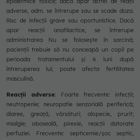
epidermice toxice; dacă apar astfel de reaţii
adverse, adm. se întrerupe sau se scade doza.
Risc de infecţii grave sau oportunistice. Dacă
apar reacţii anafilactice, se întrerupe
administrarea Nu se foloseşte în sarcină;
pacienţii trebuie să nu conceapă un copil pe
perioada tratamentului şi 6 luni după
întreruperea lui; poate afecta fertilitatea
masculină.
Reacții adverse
: Foarte frecvente: infecţii;
neutropenie; neuropatie senzorială periferică;
diaree, greaţă, vărsături; alopecie, prurit;
mialgie; oboseală, pirexie, reacţii datorate
perfuziei. Frecvente: septicemie/şoc septic,