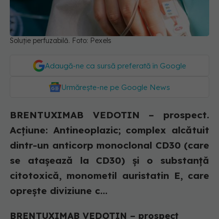
Soluție perfuzabilă. Foto: Pexels
Adaugă-ne ca sursă preferată în Google
Urmărește-ne pe Google News
BRENTUXIMAB VEDOTIN – prospect.
Acțiune: Antineoplazic; complex alcătuit
dintr-un anticorp monoclonal CD30 (care
se ataşează la CD30) şi o substanță
citotoxică, monometil auristatin E, care
opreşte diviziune c...
BRENTUXIMAB VEDOTIN – prospect